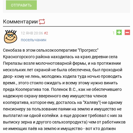
ОТПРАВИТЬ
Комментарии
1
12 ЯНВ 20:06
#2
посельчанин
Сенобаза в этом сельхозкооперативе "Прогресс"
Красногорского района находилась на краю деревни села
Перелазы возле молочнотоварной фермы, и на протяжении
нескольких лет охраной не была обеспечена, был проходной
двор- кому не лень, молодежь ходила туда ночью проводить
время., этого стоило ожидать и всему этому нужно винить
преда Кооператива тов. Поленок В.С., как не обеспечившего
надежную охрану вверенного ему имущества членов
кооператива, которое ему, досталось на "Халяву"(-ни одному
пенсионеру за пользование паями на землю и имущество не
выплатил ни одной копейки. а еще дороже требовал с них за
выписку зерна и другого сельхозпродукта) чем от работников
не имеющих паёв на землю и имущество - вот кто должен