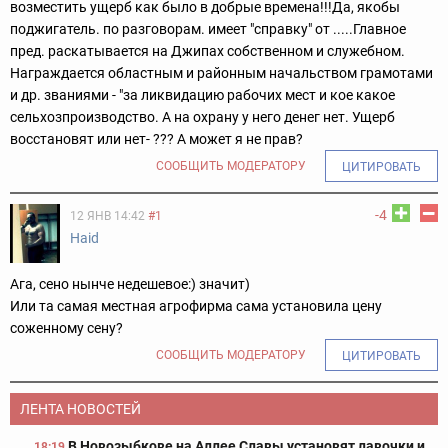
возместить ущерб как было в добрые времена!!!Да, якобы
поджигатель. по разговорам. имеет "справку" от .....Главное
пред. раскатывается на Джипах собственном и служебном.
Награждается областным и районным начальством грамотами
и др. званиями - "за ликвидацию рабочих мест и кое какое
сельхозпроизводство. А на охрану у него денег нет. Ущерб
восстановят или нет- ??? А может я не прав?
СООБЩИТЬ МОДЕРАТОРУ
ЦИТИРОВАТЬ
-4
12 ЯНВ 14:42
#1
Haid
Ага, сено нынче недешевое:) значит)
Или та самая местная агрофирма сама установила цену
соженному сену?
СООБЩИТЬ МОДЕРАТОРУ
ЦИТИРОВАТЬ
ЛЕНТА НОВОСТЕЙ
В Новозыбкове на Аллее Славы установят лавочки и
18:19