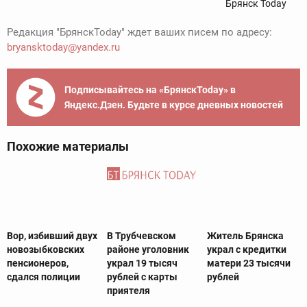
Брянск Today
Редакция "БрянскToday" ждет ваших писем по адресу:
bryansktoday@yandex.ru
Подписывайтесь на «БрянскToday» в
Яндекс.Дзен. Будьте в курсе дневных новостей
Похожие материалы
Вор, избивший двух
В Трубчевском
Житель Брянска
новозыбковских
районе уголовник
украл с кредитки
пенсионеров,
украл 19 тысяч
матери 23 тысячи
сдался полиции
рублей с карты
рублей
приятеля