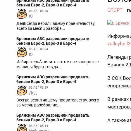
Брянским АЗС разрешили продавать
бензин Евро-2, Евро-3 и Евро-4
СПОРТ
Пя
06 АВГ 08:40
Ю
ДедВсегда верил нашему правительству,
всего за месяц разобра...
Информаци
Брянским АЗС разрешили продавать
volleyball3
бензин Евро-2, Евро-3 и Евро-4
06 АВГ 08:34
Ю
Легенды р
ИзбирательА чинить потом все запоротые
Брянск 29
машины будет госуда...
Брянским АЗС разрешили продавать
В СОК Вол
бензин Евро-2, Евро-3 и Евро-4
спортсме
06 АВГ 08:29
Дед
В рамках
Всегда верил нашему правительству, всего
за месяц разобралис...
мастеров,
Брянским АЗС разрешили продавать
А также а
бензин Евро-2, Евро-3 и Евро-4
06 АВГ 08:14