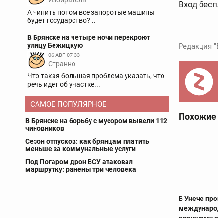
Избиратель
Вход бес
А чинить потом все запоротые машины
будет государство?...
В Брянске на четыре ночи перекроют
улицу Бежицкую
Редакция "
06 АВГ 07:33
Странно
Что такая большая проблема указать, что
речь идет об участке...
САМОЕ ПОПУЛЯРНОЕ
Похожие
В Брянске на борьбу с мусором вывели 112
чиновников
Сезон отпусков: как брянцам платить
меньше за коммунальные услуги
Под Погаром дрон ВСУ атаковал
маршрутку: ранены три человека
В Унече пр
международ