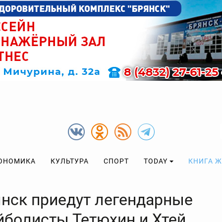
ОНОМИКА
КУЛЬТУРА
СПОРТ
TODAY
КНИГА 
янск приедут легендарные
йболисты Тетюхин и Хтей