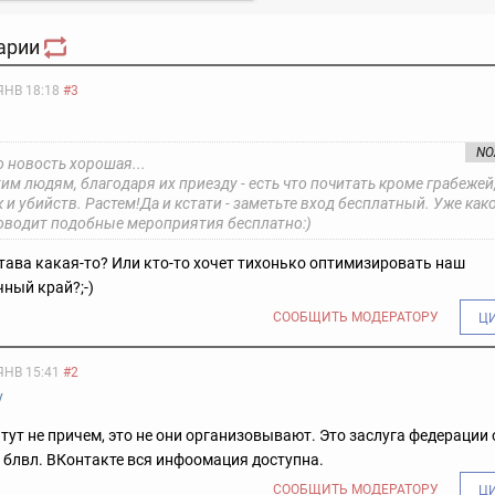
арии
ЯНВ 18:18
#3
NO
 новость хорошая...
им людям, благодаря их приезду - есть что почитать кроме грабежей
 и убийств. Растем!
Да и кстати - заметьте вход бесплатный. Уже как
оводит подобные мероприятия бесплатно:)
ава какая-то? Или кто-то хочет тихонько оптимизировать наш
ный край?;-)
СООБЩИТЬ МОДЕРАТОРУ
Ц
ЯНВ 15:41
#2
v
тут не причем, это не они организовывают. Это заслуга федерации 
 блвл. ВКонтакте вся инфоомация доступна.
СООБЩИТЬ МОДЕРАТОРУ
Ц