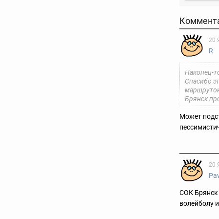
Коммент
20 
R
Наконец-то
Спасибо эт
маршруток
Брянск пр
Может подст
пессимистич
20 
Pa
СОК Брянск 
волейболу и