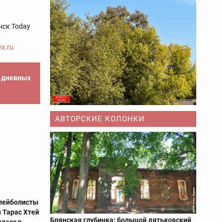
нск Today
x.ru
е дневных
АВТОРСКИЕ КОЛОНКИ
лейболисты
 Тарас Хтей
Брянская глубинка: большой дятьковский