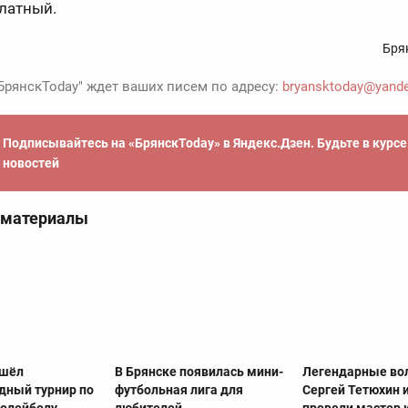
платный.
Бря
БрянскToday" ждет ваших писем по адресу:
bryansktoday@yande
Подписывайтесь на «БрянскToday» в Яндекс.Дзен. Будьте в курс
новостей
 материалы
ошёл
В Брянске появилась мини-
Легендарные во
ный турнир по
футбольная лига для
Сергей Тетюхин и