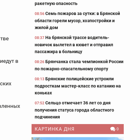
ракетную опасность
Семь пожаров за сутки: в Брянской
08:56
области горели мусор, хозпостройки и
жилой дом
На брянской трассе водитель-
стве
08:37
новичок вылетел в кювет и отправил
пассажира в больницу
иедут в
Брянчанка стала чемпионкой России
08:26
по пожарно-спасательному спорту
Брянские полицейские устроили
08:13
нских
подросткам мастер-класс по катанию на
коньках
Сельцо отмечает 36 лет со дня
07:52
авленных
получения статуса города областного
подчинения
КАРТИНКА ДНЯ
0