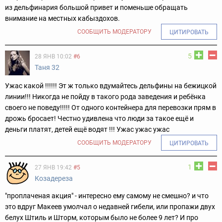
из дельфинария большой привет и поменьше обращать
внимание на местных кабыздохов.
СООБЩИТЬ МОДЕРАТОРУ
ЦИТИРОВАТЬ
5
28 ЯНВ 10:02
#6
Таня 32
Ужас какой !!!!!! Эт ж только вдумайтесь дельфины на бежицкой
линии!!! Никогда не пойду в такого рода заведения и ребёнка
своего не поведу!!!!! От одного контейнера для перевозки прям в
дрожь бросает! Честно удивлена что люди за такое ещё и
деньги платят, детей ещё водят !!! Ужас ужас ужас
СООБЩИТЬ МОДЕРАТОРУ
ЦИТИРОВАТЬ
1
27 ЯНВ 19:42
#5
Козадереза
"проплаченая акция" - интересно ему самому не смешно? и что
это вдруг Макеев умолчал о недавней гибели, или пропажи двух
белух Штиль и Шторм, которым было не более 9 лет? И про