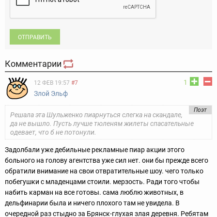
ОТПРАВИТЬ
Комментарии
1
12 ФЕВ 19:57
#7
Злой Эльф
Поэт
Решала эта Шульженко пиарнуться слегка на скандале,
да не вышло. Пусть лучше тюленям жилеты спасательные
одевает, что б не потонули.
Задолбали уже дебильные рекламные пиар акции этого
больного на голову агентства уже сил нет. они бы прежде всего
обратили внимание на свои отвратительные шоу. чего только
побегушки с младенцами стоили. мерзость. Ради того чтобы
набить карман на все готовы. сама люблю животных, в
дельфинарии была и ничего плохого там не увидела. В
очередной раз стыдно за Брянск-глухая злая деревня. Ребятам