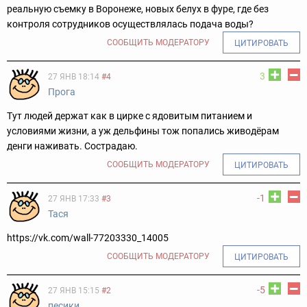
реальную съемку в Воронеже, новых белух в фуре, где без
контроля сотрудников осуществлялась подача воды?
СООБЩИТЬ МОДЕРАТОРУ
ЦИТИРОВАТЬ
3
27 ЯНВ 18:14
#4
Прога
Тут людей держат как в цирке с ядовитым питанием и
условиями жизни, а уж дельфины тож попались живодёрам
денги наживать. Сострадаю.
СООБЩИТЬ МОДЕРАТОРУ
ЦИТИРОВАТЬ
-1
27 ЯНВ 17:33
#3
Таcя
https://vk.com/wall-77203330_14005
СООБЩИТЬ МОДЕРАТОРУ
ЦИТИРОВАТЬ
-5
27 ЯНВ 15:15
#2
песики