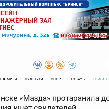
ОНОМИКА
КУЛЬТУРА
СПОРТ
TODAY
КНИГА 
янске «Мазда» протаранила д
ция ищет свидетелей