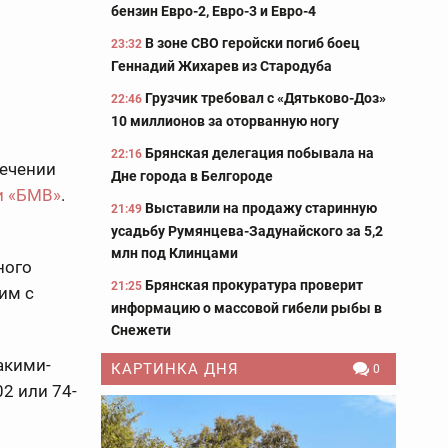
бензин Евро-2, Евро-3 и Евро-4
В зоне СВО геройски погиб боец
23:32
Геннадий Жихарев из Стародуба
Грузчик требовал с «Дятьково-Доз»
22:46
10 миллионов за оторванную ногу
Брянская делегация побывала на
22:16
сечении
Дне города в Белгороде
и «БМВ»
.
Выставили на продажу старинную
21:49
усадьбу Румянцева-Задунайского за 5,2
млн под Клинцами
ного
Брянская прокуратура проверит
21:25
им с
информацию о массовой гибели рыбы в
Снежети
акими-
КАРТИНКА ДНЯ
0
2 или 74-