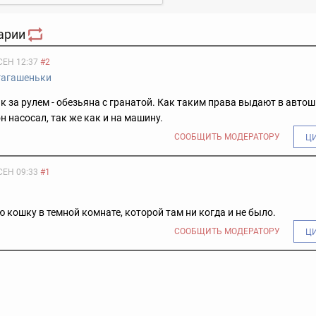
арии
СЕН 12:37
#2
гагашеньки
к за рулем - обезьяна с гранатой. Как таким права выдают в автош
н насосал, так же как и на машину.
СООБЩИТЬ МОДЕРАТОРУ
Ц
СЕН 09:33
#1
 кошку в темной комнате, которой там ни когда и не было.
СООБЩИТЬ МОДЕРАТОРУ
Ц