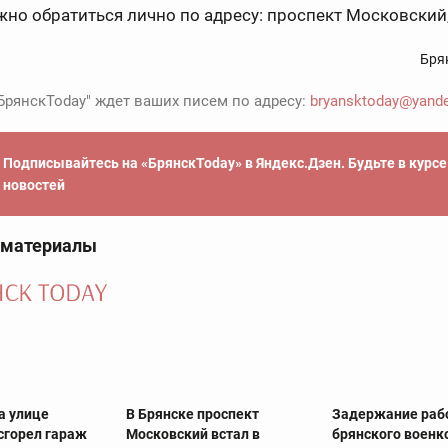
но обратиться лично по адресу: проспект Московский,
Бря
БрянскToday" ждет ваших писем по адресу:
bryansktoday@yande
Подписывайтесь на «БрянскToday» в Яндекс.Дзен. Будьте в курс
новостей
 материалы
а улице
В Брянске проспект
Задержание раб
сгорел гараж
Московский встал в
брянского военк