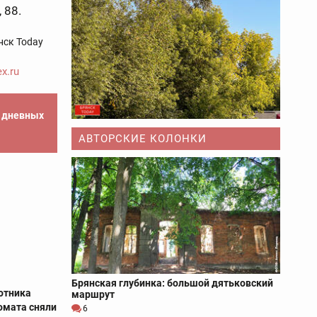
 88.
нск Today
x.ru
е дневных
АВТОРСКИЕ КОЛОНКИ
Брянская глубинка: большой дятьковский
отника
маршрут
омата сняли
6