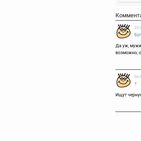
Коммент
25 
Бу
Да уж, мужи
возможно, о
06 
?
Ищут черную