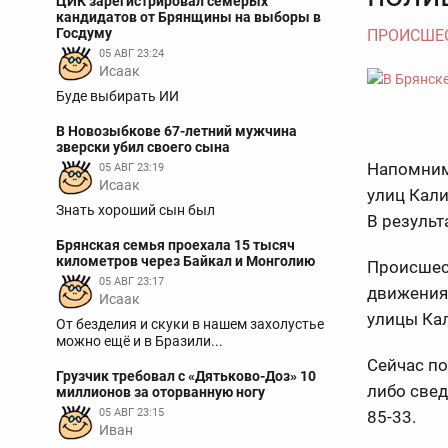
ЦИК зарегистрировал семерых
кандидатов от Брянщины на выборы в
Госдуму
ПРОИСШЕ
05 АВГ 23:24
Исаак
Буде выбирать ИИ
В Новозыбкове 67-летний мужчина
зверски убил своего сына
Напомним,
05 АВГ 23:19
Исаак
улиц Кал
Знать хороший сын был
В результ
Брянская семья проехала 15 тысяч
километров через Байкал и Монголию
Происшес
05 АВГ 23:17
движения
Исаак
улицы Ка
От безделия и скуки в нашем захолустье
можно ещё и в Бразили...
Сейчас по
Грузчик требовал с «Дятьково-Доз» 10
либо свед
миллионов за оторванную ногу
05 АВГ 23:15
85-33.
Иван