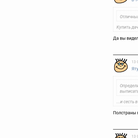
Отличный
Купить дач
Да вы видел
13 
Ят
Определи
выписать
...и сесть
Полстраны п
13 