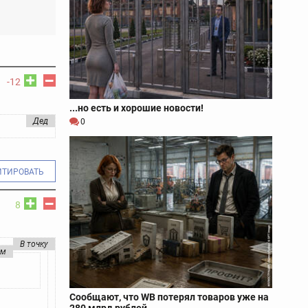
-12
...но есть и хорошие новости!
Дед
0
ИТИРОВАТЬ
8
В точку
ом
Сообщают, что WB потерял товаров уже на