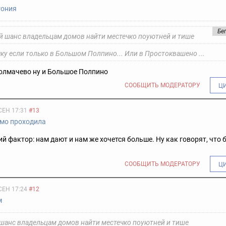
гония
Бе
 шанс владельцам домов найти местечко поуютней и тише
ку если только в Большом Полпино... Или в Простоквашено ...
Толмачево ну и Большое Полпино
СООБЩИТЬ МОДЕРАТОРУ
Ц
СЕН 17:31
#13
мо проходила
й фактор: нам дают и нам же хочется больше. Ну как говорят, что б
СООБЩИТЬ МОДЕРАТОРУ
Ц
СЕН 17:24
#12
м
шанс владельцам домов найти местечко поуютней и тише