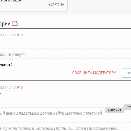
арии
СЕН 17:50
#19
рд не снесут?
ешает?
СООБЩИТЬ МОДЕРАТОРУ
Ц
СЕН 17:40
#18
м
т
Бегония
ый шанс владельцам домов найти местечко поуютней
ачку если только в Большом Полпино... Или в Простоквашено ...