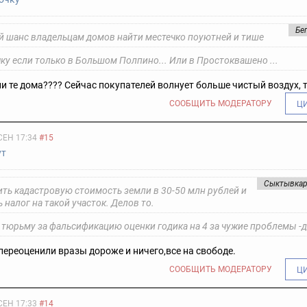
Бе
 шанс владельцам домов найти местечко поуютней и тише
ку если только в Большом Полпино... Или в Простоквашено ...
и те дома???? Сейчас покупателей волнует больше чистый воздух,
СООБЩИТЬ МОДЕРАТОРУ
Ц
СЕН 17:34
#15
ут
Сыктывка
ть кадастровую стоимость земли в 30-50 млн рублей и
 налог на такой участок. Делов то.
 в тюрьму за фальсификацию оценки годика на 4 за чужие проблемы -д
ереоценили вразы дороже и ничего,все на свободе.
СООБЩИТЬ МОДЕРАТОРУ
Ц
СЕН 17:33
#14