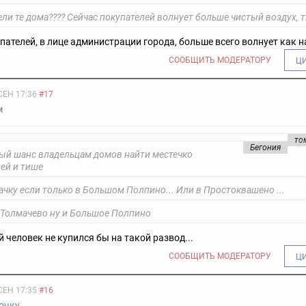
ли те дома???? Сейчас покупателей волнует больше чистый воздух, 
пателей, в лице администрации города, больше всего волнует как на
СООБЩИТЬ МОДЕРАТОРУ
Ц
СЕН 17:36
#17
м
то
Бегония
ый шанс владельцам домов найти местечко
ей и тише
ачку если только в Большом Полпино... Или в Простоквашено ...
 Толмачево ну и Большое Полпино
человек не купился бы на такой развод...
СООБЩИТЬ МОДЕРАТОРУ
Ц
СЕН 17:35
#16
точку