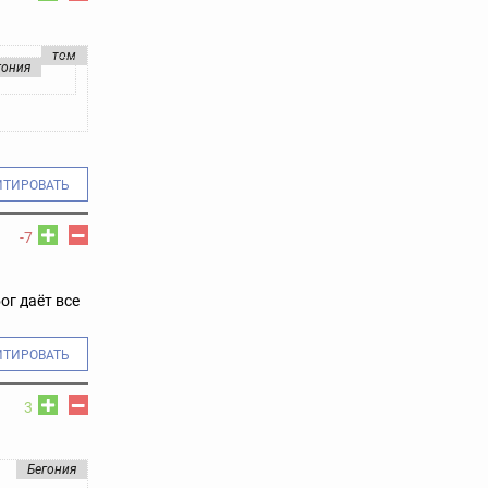
том
гония
ИТИРОВАТЬ
-7
ог даёт все
ИТИРОВАТЬ
3
Бегония