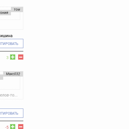
том
гония
 тишина
ИТИРОВАТЬ
3
Макс032
р
елов-то...
ИТИРОВАТЬ
-5