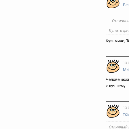
Бе
Отличный
Купить дач
Кузьмино, 
13 
Ми
Человечески
к лучшему
13 
то
Отличный 