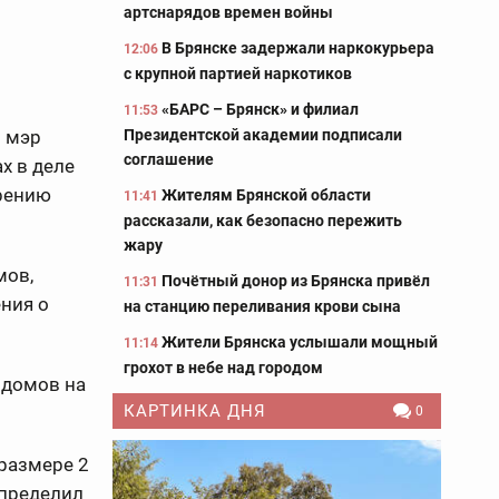
артснарядов времен войны
В Брянске задержали наркокурьера
12:06
с крупной партией наркотиков
«БАРС – Брянск» и филиал
11:53
Президентской академии подписали
и мэр
соглашение
х в деле
рению
Жителям Брянской области
11:41
рассказали, как безопасно пережить
жару
мов,
Почётный донор из Брянска привёл
11:31
ния о
на станцию переливания крови сына
Жители Брянска услышали мощный
11:14
грохот в небе над городом
 домов на
КАРТИНКА ДНЯ
0
размере 2
определил