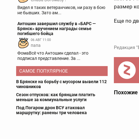
размер ко
Видел я таких ветеранчиков, ни разу в бою
не бывших. Зато ам...
Еще по д
Антошин завершил службу в «БАРС —
Брянск» вручением награды семье
погибшего бойца
06 АВГ 11:00
папа
Редакция "
ФомаВсё что Антошин сделал - это
подписал представление. За ...
САМОЕ ПОПУЛЯРНОЕ
В Брянске на борьбу с мусором вывели 112
чиновников
Похожие
Сезон отпусков: как брянцам платить
меньше за коммунальные услуги
Под Погаром дрон ВСУ атаковал
маршрутку: ранены три человека