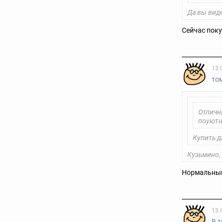
Да вы виде
Сейчас поку
13 
то
Отличн
поуютн
Купить д
Кузьмино,
Нормальный 
13 
В 