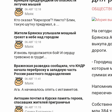
Брянцев предупредили об опасности
летучих мышей
ОБЩЕСТВ
06 АВГ 12:18
Маяк
Кто сказал "Киркоров"? Никто? Блин,
такую шутку придумал, а ...
На сегод
Жители Брянска услышали мощный
Брянска 
грохот в небе над городом
06 АВГ 12:18
выкупа д
Маяк
дороги.
И вновь продолжается бой! И сердцу
тревожно в груди!...
- Городищ
Вражеская разведка сообщила, что КНДР
которые 
начала переброску в западную часть
России ракетного подразделения
суммах их
06 АВГ 11:41
Маяк
Напомни
Ага. А начиналось опять с ихтамнетов.
пересече
Антошин почтил в Курске память героев,
спасавших жителей приграничья
Собственн
06 АВГ 11:15
млн 384 т
Слава Богомазу !