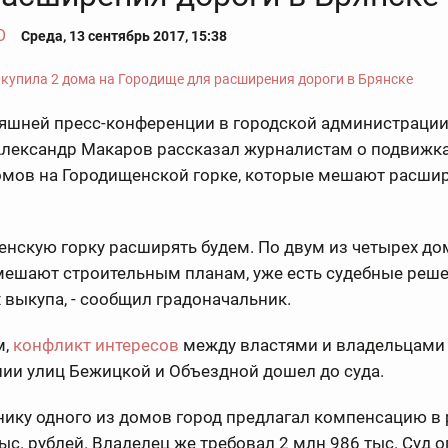
О
Среда, 13 сентябрь 2017, 15:38
няшней пресс-конференции в городской администраци
Александр Макаров рассказал журналистам о подвижка
омов на Городищенской горке, которые мешают расши
енскую горку расширять будем. По двум из четырех до
мешают строительным планам, уже есть судебные реше
 выкупа, - сообщил градоначальник.
м,
конфликт интересов
между властями и владельцами
нии улиц Бежицкой и Объездной дошел до суда.
ику одного из домов город предлагал компенсацию в 
ыс. рублей. Владелец же требовал 2 млн 986 тыс. Суд 