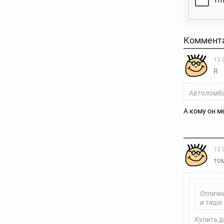
Коммент
13 
R
Автоломба
А кому он м
13 
то
Отличн
и тише
Купить д