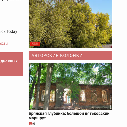
нск Today
x.ru
АВТОРСКИЕ КОЛОНКИ
е дневных
Брянская глубинка: большой дятьковский
маршрут
6