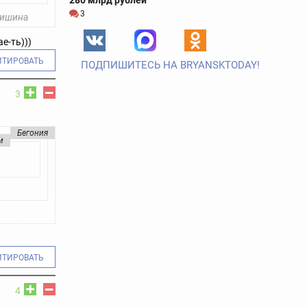
280 млрд рублей
3
тишина
е-ть)))
ИТИРОВАТЬ
ПОДПИШИТЕСЬ НА BRYANSKTODAY!
3
Бегония
м
ИТИРОВАТЬ
4