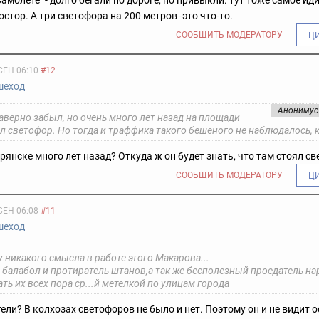
амолёте" - долго бегали по дороге, но привыкли. тут тоже самое иди
остор. А три светофора на 200 метров -это что-то.
СООБЩИТЬ МОДЕРАТОРУ
Ц
СЕН 06:10
#12
шеход
Анонимус
аверно забыл, но очень много лет назад на площади
 светофор. Но тогда и траффика такого бешеного не наблюдалось, к
Брянске много лет назад? Откуда ж он будет знать, что там стоял с
СООБЩИТЬ МОДЕРАТОРУ
Ц
СЕН 06:08
#11
шеход
у никакого смысла в работе этого Макарова...
 балабол и протиратель штанов,а так же бесполезный проедатель н
ать их всех пора ср...й метелкой по улицам города
тели? В колхозах светофоров не было и нет. Поэтому он и не видит 