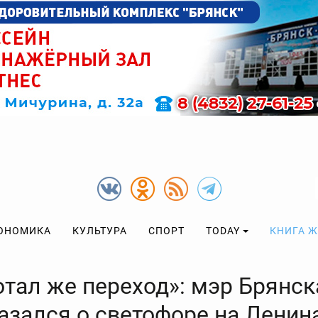
ОНОМИКА
КУЛЬТУРА
СПОРТ
TODAY
КНИГА 
отал же переход»: мэр Брянск
азался о светофоре на Ленин