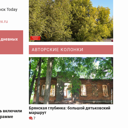
нск Today
x.ru
е дневных
АВТОРСКИЕ КОЛОНКИ
Брянская глубинка: большой дятьковский
ть включили
маршрут
ограмме
7