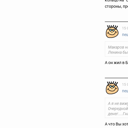
кольцо на "С
стороны, пр
15 
пе
Макаров н
Ленина был
А он жил в 
15 
пе
А я не виж
Очередной
денег....
Гн
А что Вы хо