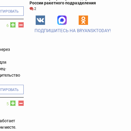
России ракетного подразделения
2
ИТИРОВАТЬ
6
ПОДПИШИТЕСЬ НА BRYANSKTODAY!
через
для
ец-
дительство
ИТИРОВАТЬ
5
работает
ом месте.