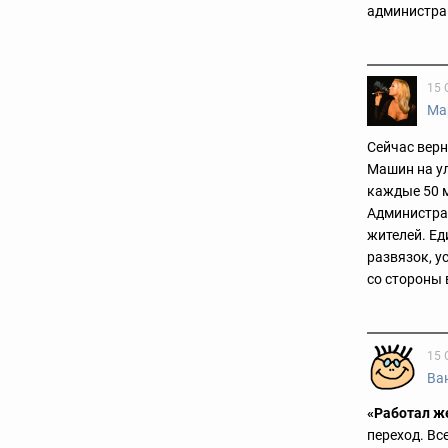
администра
15 
Ма
Сейчас верн
Машин на у
каждые 50 
Администрац
жителей. Ед
развязок, у
со стороны в
15 
Ва
«Работал же
переход. Вс