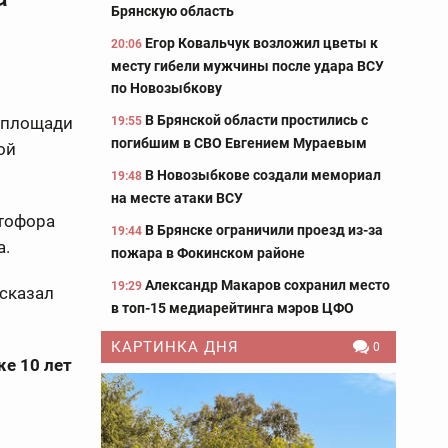
Брянскую область
Егор Ковальчук возложил цветы к
20:06
месту гибели мужчины после удара ВСУ
по Новозыбкову
В Брянской области простились с
а площади
19:55
погибшим в СВО Евгением Мураевым
ой
В Новозыбкове создали мемориал
19:48
на месте атаки ВСУ
етофора
В Брянске ограничили проезд из-за
19:44
а.
пожара в Фокинском районе
Александр Макаров сохранил место
19:29
ысказал
в топ-15 медиарейтинга мэров ЦФО
КАРТИНКА ДНЯ
0
же 10 лет