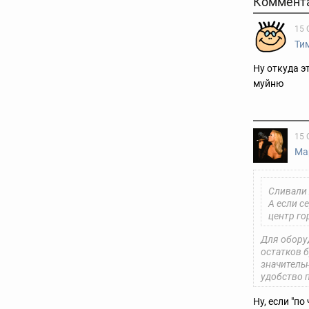
Коммент
15 
Ти
Ну откуда э
муйню
15 
Ма
Сливали 
А если с
центр го
Для обору
остатков б
значитель
удобство 
Ну, если "по