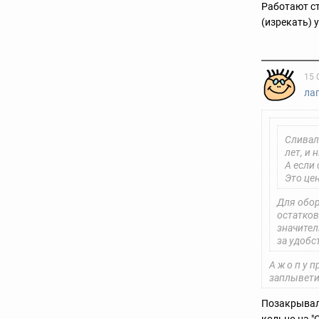
Работают ст
(изрекать) 
15 
ла
Сливал
лет, и 
А если
Это цен
Для обор
остатков
значител
за удобс
А ж о п у
заплывети
Позакрывали