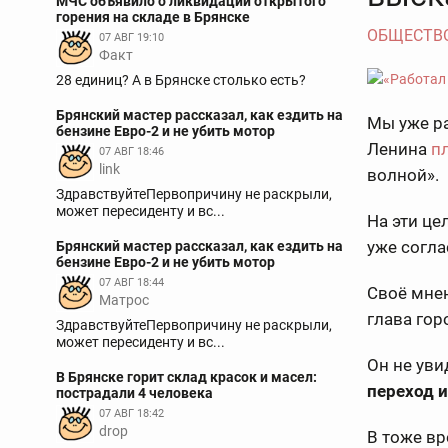
МЧС объявило о ликвидации открытого
горения на складе в Брянске
ОБЩЕСТВ
07 АВГ 19:10
Факт
28 единиц? А в Брянске столько есть?
Брянский мастер рассказал, как ездить на
Мы уже ра
бензине Евро-2 и не убить мотор
Ленина
п
07 АВГ 18:46
link
волной».
ЗдравствуйтеПервопричину не раскрыли,
может пересиденту и вс...
На эти це
уже согла
Брянский мастер рассказал, как ездить на
бензине Евро-2 и не убить мотор
07 АВГ 18:44
Своё мнен
Матрос
глава го
ЗдравствуйтеПервопричину не раскрыли,
может пересиденту и вс...
Он не уви
В Брянске горит склад красок и масел:
переход и
пострадали 4 человека
07 АВГ 18:42
drop
В тоже вр