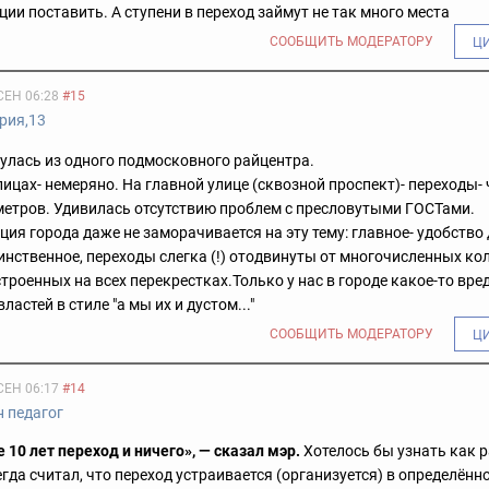
ции поставить.
А ступени в переход займут не так много места
СООБЩИТЬ МОДЕРАТОРУ
Ц
СЕН 06:28
#15
рия,13
улась из одного подмосковного райцентра.
лицах- немеряно.
На главной улице (сквозной проспект)- переходы- 
метров. Удивилась отсутствию проблем с пресловутыми ГОСТами.
ия города даже не заморачивается на эту тему: главное-
удобство 
инственное, переходы слегка (!) отодвинуты от многочисленных кол
строенных на всех перекрестках.
Только у нас в городе какое-то вре
ластей в стиле "а мы их и дустом..."
СООБЩИТЬ МОДЕРАТОРУ
Ц
СЕН 06:17
#14
н педагог
 10 лет переход и ничего», — сказал мэр.
Хотелось бы узнать как 
егда считал, что переход устраивается (организуется) в определённ