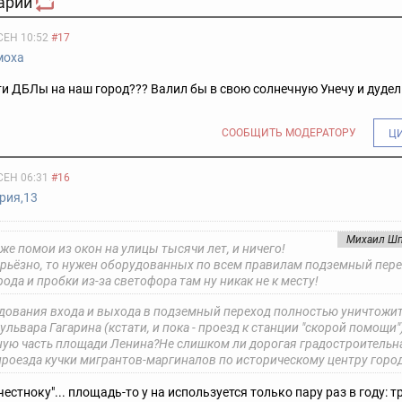
арии
СЕН 10:52
#17
моха
ти ДБЛы на наш город??? Валил бы в свою солнечную Унечу и дуде
СООБЩИТЬ МОДЕРАТОРУ
Ц
СЕН 06:31
#16
рия,13
Михаил Ш
же помои из окон на улицы тысячи лет, и ничего!
ерьёзно, то нужен оборудованных по всем правилам подземный пере
рода и пробки из-за светофора там ну никак не к месту!
дования входа и выхода в подземный переход полностью уничтожит
ульвара Гагарина (кстати, и пока - проезд к станции "скорой помощи"
ную часть площади Ленина?
Не слишком ли дорогая градостроительна
проезда кучки мигрантов-маргиналов по историческому центру горо
 честноку"... площадь-то у на используется только пару раз в году: 