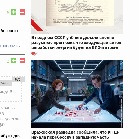
5
л бы свою
В позднем СССР учёные делали вполне
разумные прогнозы, что следующий виток
ИТИРОВАТЬ
выработки энергии будет на ВИЭ и атоме
0
2
nvp.
паков
ход! Это
ь часть
) и
я цена за
да?
Вражеская разведка сообщила, что КНДР
трибуну для
начала переброску в западную часть