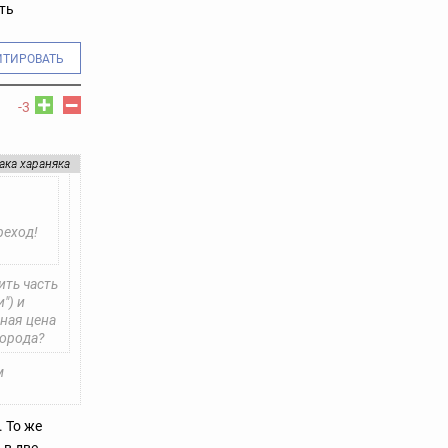
ть
ИТИРОВАТЬ
-3
ака хараняка
реход!
ить часть
") и
ная цена
города?
м
 То же