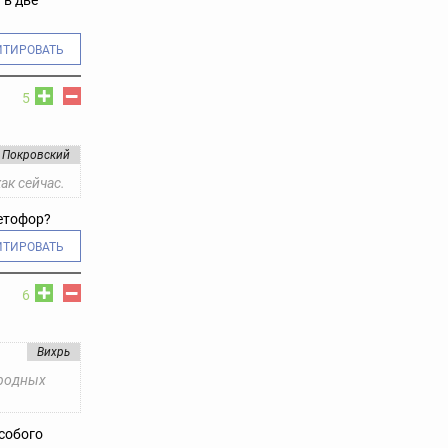
 в две
ИТИРОВАТЬ
5
 Покровский
ак сейчас.
ветофор?
ИТИРОВАТЬ
6
Вихрь
ародных
особого