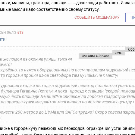
анки, машины, трактора, лошади........даже люди работают. Излага
умные мысли надо соответственно своему статусу.
СООБЩИТЬ МОДЕРАТОРУ
Ц
СЕН 06:13
#13
пти
Соб
nvp.
Михаил Шпаков
и же помои из окон на улицы тысячи
ничего!
 серьёзно, то нужен оборудованных по всем правилам подземный пе
тр города и пробки из-за светофора там ну никак не к месту!
удования входа и выхода в подземный переход полностью уничтож
 бульвара Гагарина (кстати, и пока - проезд к станции "скорой помощи
ьную часть площади Ленина?
Не слишком ли дорогая градостроитель
тво проезда кучки мигрантов-маргиналов по историческому центру 
 пронести 200 метров до ЦУМа или ЗАГСа трудно? Скоро совсем жиро
!
 же в городе кучу пешеходных переходов, ограждения установили.