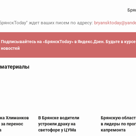
Бря
БрянскToday" ждет ваших писем по адресу:
bryansktoday@yande
Подписывайтесь на «БрянскToday» в Яндекс.Дзен. Будьте в курс
новостей
 материалы
ска Хлиманков
В Брянске водители
Брянскую облас
 за перенос
устроили драку на
в лидеры по пр
а
светофоре у ЦУМа
капремонта