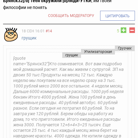
Брянск32[/b] Тебя окружили [b]люди-УТКИ
, им твоей
философии не понять
СООБЩИТЬ МОДЕРАТОРУ
ЦИТИРОВАТЬ
5
18 СЕН 16:01
#14
грущик
Грузчик
Утилизаторская
грущик
[quote
name="Брянск32"]Кто сомневается. Вот вам подробно
мой домашний расчет. Как мы живем с супругой. ЗП на
двоих 50 тыс Продукты на месяц 12 тыс. Каждую
неделю мы покупаем на все неделю сразу на 3 тыс.
1000 рублей мясо 2000 все остальное. 4 недели месяц.
Дальше 6000 коммунальные расходы. 1000 руб неделя
бензин Итого 4000 рублей. Жена 100 рублей в день
ежедневные расходы. 40 рублей автобус. 60 рублей
разное. Если сегодня не потратил 60 рублей. То на
завтра уже 120 рублей. Берем обеды на работу из
дома, то что приготовили. Итого ежеднвные расходы
жена 3000. Получается 12+6+4+3=25 тысяч. Еще
остается 25 тыс. 4 тыс каждый месяц жена берет на
наведение красоты. 4000 одежда. Не купили одежду в