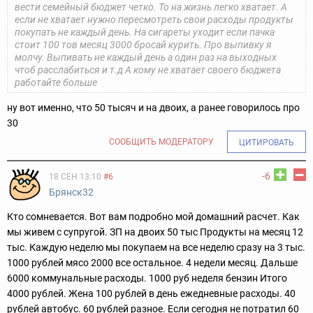
вести семейный бюджет четко. То на жизнь легко хватает. А
если не хватает нужно пересмотреть свои расходы продукты
покупать не каждый день. На сигареты уходит если пачка
стоит 100 тов месяц 3000 бросай курить. Про выпивку я
молчу. Выпивать не каждый день а один раз на выходных
чтоб расслабиться и т.д А кому не хватает своего бюджета
работайте больше
ну вот именно, что 50 тысяч и на двоих, а ранее говорилось про
30
СООБЩИТЬ МОДЕРАТОРУ
ЦИТИРОВАТЬ
-6
18 СЕН 13:10
#6
Брянск32
Кто сомневается. Вот вам подробно мой домашний расчет. Как
мы живем с супругой. ЗП на двоих 50 тыс Продукты на месяц 12
тыс. Каждую неделю мы покупаем на все неделю сразу на 3 тыс.
1000 рублей мясо 2000 все остальное. 4 недели месяц. Дальше
6000 коммунальные расходы. 1000 руб неделя бензин Итого
4000 рублей. Жена 100 рублей в день ежедневные расходы. 40
рублей автобус. 60 рублей разное. Если сегодня не потратил 60