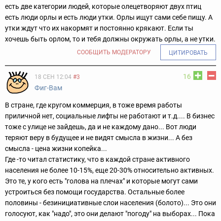
есть две категории людей, которые олецетворяют двух птиц
есть люди орлы и есть люди утки. Орлы ищут сами себе пищу. А
утки ждут что их накормят и постоянно крякают. Если ты
хочешь быть орлом, то и тебя должны окружать орлы, а не утки.
СООБЩИТЬ МОДЕРАТОРУ
ЦИТИРОВАТЬ
16
18 СЕН 12:04
#3
Фиг-Вам
В стране, где кругом коммерция, в тоже время работы
приличной нет, социальные лифты не работают и т.д.... В бизнес
тоже с улице не зайдешь, да и не каждому дано... Вот люди
теряют веру в будущее и не видят смысла в жизни... А без
смысла - цена жизни копейка...
Где -то читал статистику, что в каждой стране активного
населения не более 10-15%, еще 20-30% относительно активных.
Это те, у кого есть "голова на плечах" и которые могут сами
устроиться без помощи государства. Остальные более
половины - безинициативные слои населения (болото)... Это они
голосуют, как "надо", это они делают "погоду" на выборах... Пока