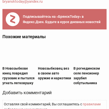
bryansktoday@yandex.ru
Подписывайтесь на «БрянскToday» в
Яндекс.Дзен. Будьте в курсе дневных новостей
Похожие материалы
В Новозыбкове
Новозыбковец вез
В рогнединском
юнец повредил
в своем авто
селе пенсионер
грузовик и пытался
оружие и наркотики
зарубил
угнать легковушку
собутыльника
Добавить комментарий
Оставляя свой комментарий, Вы соглашаетесь с
правилами