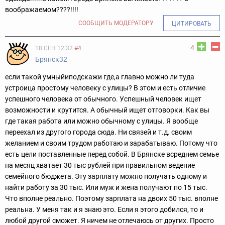
воображаемом????!!!!
СООБЩИТЬ МОДЕРАТОРУ
ЦИТИРОВАТЬ
-4
18 СЕН 12:32
#4
Брянск32
если такой умныйиподскажи где,а главно можно ли туда
устроица простому человеку с улицы? В этом и есть отличие
успешного человека от обычного. Успешный человек ищет
возможности и крутится. А обычный ищет отговорки. Как вы
где такая работа или можно обычному с улицы. Я вообще
переехал из другого города сюда. Ни связей и т.д. своим
желанием и своим трудом работаю и зарабатываю. Потому что
есть цели поставленные перед собой. В Брянске всреднем семье
на месяц хватает 30 тыс рублей при правильном ведение
семейного бюджета. Эту зарплату можно получать одному и
найти работу за 30 тыс. Или муж и жена получают по 15 тыс.
Что вполне реально. Поэтому зарплата на двоих 50 тыс. вполне
реальна. У меня так и я знаю это. Если я этого добился, то и
любой другой сможет. Я ничем не отлечаюсь от других. Просто