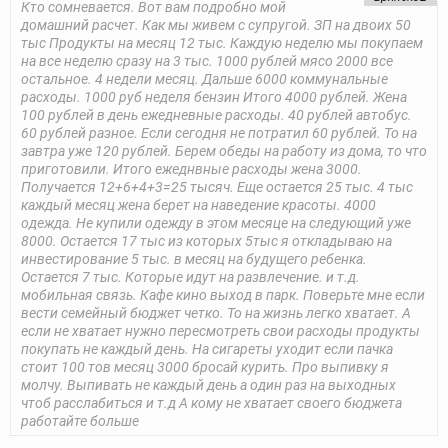
Кто сомневается. Вот вам подробно мой
домашний расчет. Как мы живем с супругой. ЗП на двоих 50
тыс Продукты на месяц 12 тыс. Каждую неделю мы покупаем
на все неделю сразу на 3 тыс. 1000 рублей мясо 2000 все
остальное. 4 недели месяц. Дальше 6000 коммунальные
расходы. 1000 руб неделя бензин Итого 4000 рублей. Жена
100 рублей в день ежедневные расходы. 40 рублей автобус.
60 рублей разное. Если сегодня не потратил 60 рублей. То на
завтра уже 120 рублей. Берем обеды на работу из дома, то что
приготовили. Итого ежеднвные расходы жена 3000.
Получается 12+6+4+3=25 тысяч. Еще остается 25 тыс. 4 тыс
каждый месяц жена берет на наведение красоты. 4000
одежда. Не купили одежду в этом месяце на следующий уже
8000. Остается 17 тыс из которых 5тыс я откладываю на
инвестирование 5 тыс. в месяц на будущего ребенка.
Остается 7 тыс. Которые идут на развлечение. и т.д.
мобильная связь. Кафе кино выход в парк. Поверьте мне если
вести семейный бюджет четко. То на жизнь легко хватает. А
если не хватает нужно пересмотреть свои расходы продукты
покупать не каждый день. На сигареты уходит если пачка
стоит 100 тов месяц 3000 бросай курить. Про выпивку я
молчу. Выпивать не каждый день а один раз на выходных
чтоб расслабиться и т.д А кому не хватает своего бюджета
работайте больше