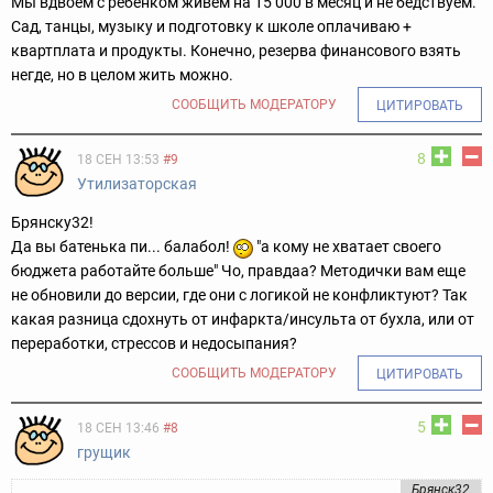
Мы вдвоем с ребенком живем на 15 000 в месяц и не бедствуем.
Сад, танцы, музыку и подготовку к школе оплачиваю +
квартплата и продукты. Конечно, резерва финансового взять
негде, но в целом жить можно.
СООБЩИТЬ МОДЕРАТОРУ
ЦИТИРОВАТЬ
8
18 СЕН 13:53
#9
Утилизаторская
Брянску32!
Да вы батенька пи... балабол!
"а кому не хватает своего
бюджета работайте больше" Чо, правдаа? Методички вам еще
не обновили до версии, где они с логикой не конфликтуют? Так
какая разница сдохнуть от инфаркта/инсульта от бухла, или от
переработки, стрессов и недосыпания?
СООБЩИТЬ МОДЕРАТОРУ
ЦИТИРОВАТЬ
5
18 СЕН 13:46
#8
грущик
Брянск32