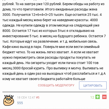
рублей. То на завтра уже 120 рублей. Берем обеды на работу из
дома, то что приготовили. Итого ежеднвные расходы жена
3000. Получается 12+6+4+3=25 тысяч. Еще остается 25 тыс. 4
тыс каждый месяц жена берет на наведение красоты. 4000
одежда. Не купили одежду в этом месяце на следующий уже
8000. Остается 17 тыс из которых 5тыс я откладываю на
инвестирование 5 тыс. в месяц на будущего ребенка. Остается 7
тыс. Которые идут на развлечение. и т.д. мобильная связь.
Кафе кино выход в парк. Поверьте мне если вести семейный
бюджет четко. То на жизнь легко хватает. А если не хватает
нужно пересмотреть свои расходы продукты покупать не
каждый день. На сигареты уходит если пачка стоит 100 тов
месяц 3000 бросай курить. Про выпивку я молчу. Выпивать не
каждый день а один раз на выходных чтоб расслабиться и т.д А
кому не хватает своего бюджета работайте больше
СООБЩИТЬ МОДЕРАТОРУ
ЦИТИРОВАТЬ
12
18 СЕН 12:47
#5
555