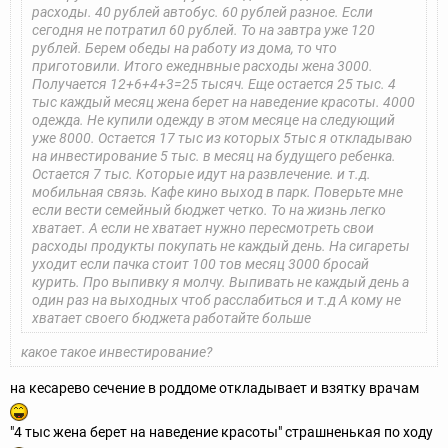
расходы. 40 рублей автобус. 60 рублей разное. Если
сегодня не потратил 60 рублей. То на завтра уже 120
рублей. Берем обеды на работу из дома, то что
приготовили. Итого ежеднвные расходы жена 3000.
Получается 12+6+4+3=25 тысяч. Еще остается 25 тыс. 4
тыс каждый месяц жена берет на наведение красоты. 4000
одежда. Не купили одежду в этом месяце на следующий
уже 8000. Остается 17 тыс из которых 5тыс я откладываю
на инвестирование 5 тыс. в месяц на будущего ребенка.
Остается 7 тыс. Которые идут на развлечение. и т.д.
мобильная связь. Кафе кино выход в парк. Поверьте мне
если вести семейный бюджет четко. То на жизнь легко
хватает. А если не хватает нужно пересмотреть свои
расходы продукты покупать не каждый день. На сигареты
уходит если пачка стоит 100 тов месяц 3000 бросай
курить. Про выпивку я молчу. Выпивать не каждый день а
один раз на выходных чтоб расслабиться и т.д А кому не
хватает своего бюджета работайте больше
какое такое инвестирование?
на кесарево сечение в роддоме откладывает и взятку врачам
"4 тыс жена берет на наведение красоты" страшненькая по ходу