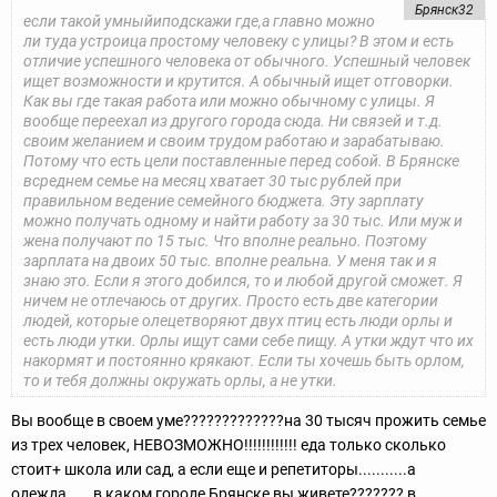
Брянск32
если такой умныйиподскажи где,а главно можно
ли туда устроица простому человеку с улицы? В этом и есть
отличие успешного человека от обычного. Успешный человек
ищет возможности и крутится. А обычный ищет отговорки.
Как вы где такая работа или можно обычному с улицы. Я
вообще переехал из другого города сюда. Ни связей и т.д.
своим желанием и своим трудом работаю и зарабатываю.
Потому что есть цели поставленные перед собой. В Брянске
всреднем семье на месяц хватает 30 тыс рублей при
правильном ведение семейного бюджета. Эту зарплату
можно получать одному и найти работу за 30 тыс. Или муж и
жена получают по 15 тыс. Что вполне реально. Поэтому
зарплата на двоих 50 тыс. вполне реальна. У меня так и я
знаю это. Если я этого добился, то и любой другой сможет. Я
ничем не отлечаюсь от других. Просто есть две категории
людей, которые олецетворяют двух птиц есть люди орлы и
есть люди утки. Орлы ищут сами себе пищу. А утки ждут что их
накормят и постоянно крякают. Если ты хочешь быть орлом,
то и тебя должны окружать орлы, а не утки.
Вы вообще в своем уме?????????????на 30 тысяч прожить семье
из трех человек, НЕВОЗМОЖНО!!!!!!!!!!!! еда только сколько
стоит+ школа или сад, а если еще и репетиторы...........а
одежда......в каком городе Брянске вы живете??????? в