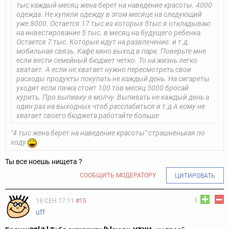
тыс каждый месяц жена берет на наведение красоты. 4000
одежда. Не купили одежду в этом месяце на следующий
уже 8000. Остается 17 тыс из которых 5тыс я откладываю
на инвестирование 5 тыс. в месяц на будущего ребенка.
Остается 7 тыс. Которые идут на развлечение. и т.д.
мобильная связь. Кафе кино выход в парк. Поверьте мне
если вести семейный бюджет четко. То на жизнь легко
хватает. А если не хватает нужно пересмотреть свои
расходы продукты покупать не каждый день. На сигареты
уходит если пачка стоит 100 тов месяц 3000 бросай
курить. Про выпивку я молчу. Выпивать не каждый день а
один раз на выходных чтоб расслабиться и т.д А кому не
хватает своего бюджета работайте больше
"4 тыс жена берет на наведение красоты" страшненькая по
ходу
Ты все ноешь нищета ?
СООБЩИТЬ МОДЕРАТОРУ
ЦИТИРОВАТЬ
1
18 СЕН 17:11
#15
uff