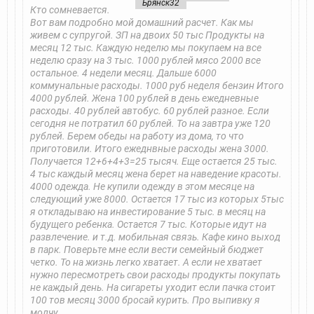
Брянск32
Кто сомневается.
Вот вам подробно мой домашний расчет. Как мы
живем с супругой. ЗП на двоих 50 тыс Продукты на
месяц 12 тыс. Каждую неделю мы покупаем на все
неделю сразу на 3 тыс. 1000 рублей мясо 2000 все
остальное. 4 недели месяц. Дальше 6000
коммунальные расходы. 1000 руб неделя бензин Итого
4000 рублей. Жена 100 рублей в день ежедневные
расходы. 40 рублей автобус. 60 рублей разное. Если
сегодня не потратил 60 рублей. То на завтра уже 120
рублей. Берем обеды на работу из дома, то что
приготовили. Итого ежеднвные расходы жена 3000.
Получается 12+6+4+3=25 тысяч. Еще остается 25 тыс.
4 тыс каждый месяц жена берет на наведение красоты.
4000 одежда. Не купили одежду в этом месяце на
следующий уже 8000. Остается 17 тыс из которых 5тыс
я откладываю на инвестирование 5 тыс. в месяц на
будущего ребенка. Остается 7 тыс. Которые идут на
развлечение. и т.д. мобильная связь. Кафе кино выход
в парк. Поверьте мне если вести семейный бюджет
четко. То на жизнь легко хватает. А если не хватает
нужно пересмотреть свои расходы продукты покупать
не каждый день. На сигареты уходит если пачка стоит
100 тов месяц 3000 бросай курить. Про выпивку я
молчу.