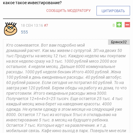
какое такое инвестирование?
СООБЩИТЬ МОДЕРАТОРУ
ЦИТИРОВАТЬ
8
18 СЕН 13:16
#7
555
Брянск32
Кто сомневается. Вот вам подробно мой
домашний расчет. Как мы живем с супругой. ЗП на двоих 50
тыс Продукты на месяц 12 тыс. Каждую неделю мы покупаем
на все неделю сразу на 3 тыс. 1000 рублей мясо 2000 все
остальное. 4 недели месяц. Дальше 6000 коммунальные
расходы. 1000 руб неделя бензин Итого 4000 рублей. Жена
100 рублей в день ежедневные расходы. 40 рублей автобус.
60 рублей разное. Если сегодня не потратил 60 рублей. То на
завтра уже 120 рублей. Берем обеды на работу из дома, то что
приготовили. Итого ежеднвные расходы жена 3000.
Получается 12+6+4+3=25 тысяч. Еще остается 25 тыс. 4 тыс
каждый месяц жена берет на наведение красоты. 4000
одежда. Не купили одежду в этом месяце на следующий уже
8000. Остается 17 тыс из которых 5тыс я откладываю на
инвестирование 5 тыс. в месяц на будущего ребенка.
Остается 7 тыс. Которые идут на развлечение. и т.д.
мобильная связь. Кафе кино выход в парк. Поверьте мне если