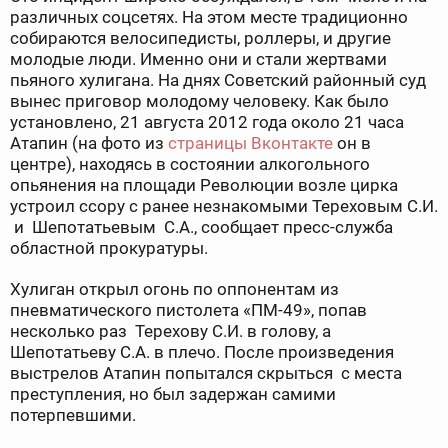
различных соцсетях. На этом месте традиционно
собираются велосипедисты, роллеры, и другие
молодые люди. Именно они и стали жертвами
пьяного хулигана. На днях Советский районный суд
вынес приговор молодому человеку. Как было
установлено, 21 августа 2012 года около 21 часа
Атапин (на фото из
страницы Вконтакте
он в
центре), находясь в состоянии алкогольного
опьянения на площади Революции возле цирка
устроил ссору с ранее незнакомыми Тереховым С.И.
и Шепотатьевым С.А., сообщает пресс-служба
областной прокуратуры.
Хулиган открыл огонь по оппонентам из
пневматического пистолета «ПМ-49», попав
несколько раз Терехову С.И. в голову, а
Шепотатьеву С.А. в плечо. После произведения
выстрелов Атапин попытался скрыться с места
преступления, но был задержан самими
потерпевшими.