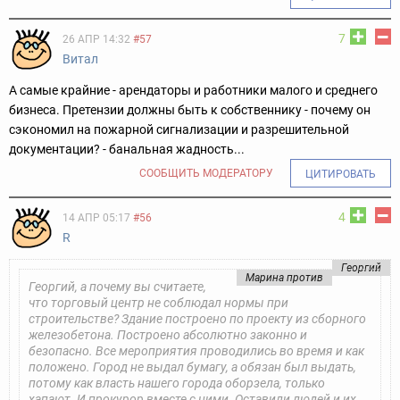
7
26 АПР 14:32
#57
Витал
А самые крайние - арендаторы и работники малого и среднего
бизнеса. Претензии должны быть к собственнику - почему он
сэкономил на пожарной сигнализации и разрешительной
документации? - банальная жадность...
СООБЩИТЬ МОДЕРАТОРУ
ЦИТИРОВАТЬ
4
14 АПР 05:17
#56
R
Георгий
Марина против
Георгий, а почему вы считаете,
что торговый центр не соблюдал нормы при
строительстве? Здание построено по проекту из сборного
железобетона. Построено абсолютно законно и
безопасно. Все мероприятия проводились во время и как
положено. Город не выдал бумагу, а обязан был выдать,
потому как власть нашего города оборзела, только
хапают. И прокурор вместе с ними. Оставили людей и их