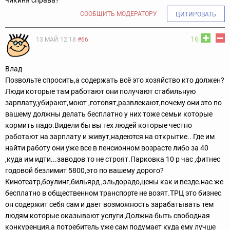
чикиня справа?
СООБЩИТЬ МОДЕРАТОРУ
ЦИТИРОВАТЬ
16
13 МАЙ 12:18
#66
Влад
Позвольте спросить,а содержать всё это хозяйство кто должен?
Люди которые там работают они получают стабильную
зарплату,убирают,моют ,готовят,развлекают,почему они это по
вашему должны делать бесплатно у них тоже семьи которые
кормить надо.Видели бы вы тех людей которые честно
работают на зарплату и живут,надеются на открытие.. Где им
найти работу они уже все в пенсионном возрасте либо за 40
,куда им идти...заводов то не строят.Парковка 10 р час ,фитнес
годовой безлимит 5800,это по вашему дорого?
Кинотеатр,боулинг,бильярд ,эльдорадо,цены как и везде.нас же
бесплатно в общественном транспорте не возят.ТРЦ это бизнес
он содержит себя сам и дает возможность зарабатывать тем
людям которые оказывают услуги.Должна быть свободная
конкуренция,а потребитель уже сам подумает куда ему лучше