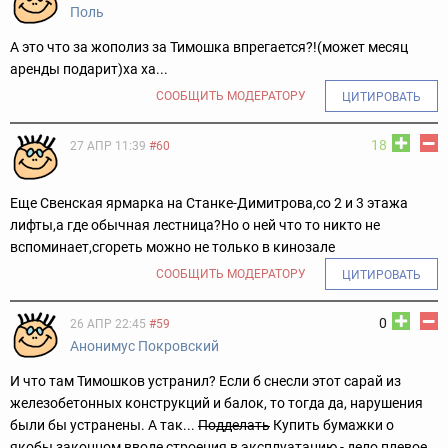
Поль
А это что за жополиз за Тимошка впрегается?!(может месяц
аренды подарит)ха ха...
СООБЩИТЬ МОДЕРАТОРУ
ЦИТИРОВАТЬ
18
27 АПР 11:39
#60
Еще Свенская ярмарка на Станке-Димитрова,со 2 и 3 этажа
лифты,а где обычная лестница?Но о ней что то никто не
вспоминает,сгореть можно не только в кинозале
СООБЩИТЬ МОДЕРАТОРУ
ЦИТИРОВАТЬ
0
26 АПР 22:45
#59
Анонимус Покровский
И что там Тимошков устранил? Если б снесли этот сарай из
железобетонных конструкций и балок, то тогда да, нарушения
были бы устранены. А так...
Подделать
Купить бумажки о
якобы законном вводе строения в эксплуатацию - дело плевое.