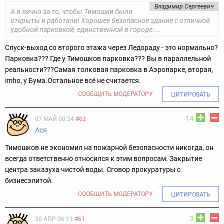
Владимир Сергеевич
А я лично за то, чтобы Тимошки были
открыты и работали! Хорошее безопасное здание с отличной
удобной парковкой, единственной в городе....
Спуск-выход со второго этажа через Ледораду - это нормально?
Парковка??? Где у Тимошков парковка??? Вы в параллельной
реальности???
Самая толковая парковка в Аэропарке, вторая,
imho, у Бума.
Остальное всё не считается.
СООБЩИТЬ МОДЕРАТОРУ
ЦИТИРОВАТЬ
14
07 МАЙ 08:24
#62
Ася
Тимошков не экономил на пожарной безопасности никогда, он
всегда ответственно относился к этим вопросам. Закрытие
центра заказуха чистой воды. Сговор прокуратуры с
бизнесэлитой.
СООБЩИТЬ МОДЕРАТОРУ
ЦИТИРОВАТЬ
3
30 АПР 06:11
#61