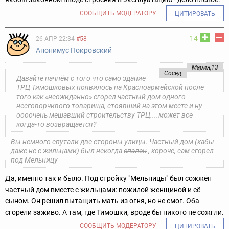
СООБЩИТЬ МОДЕРАТОРУ
ЦИТИРОВАТЬ
14
26 АПР 22:34
#58
Анонимус Покровский
Мария,13
Сосед
Давайте начнём с того что само здание
ТРЦ Тимошковых появилось на Красноармейской после
того как «неожиданно» сгорел частный дом одного
несговорчивого товарища, стоявший на этом месте и ну
оооочень мешавший строительству ТРЦ....может все
когда-то возвращается?
Вы немного спутали две стороны улицы. Частный дом (кабы
даже не с жильцами) был некогда
спален
, короче, сам сгорел
под Мельницу
Да, именно так и было. Под стройку "Мельницы" был сожжён
частный дом вместе с жильцами: пожилой женщиной и её
сыном. Он решил вытащить мать из огня, но не смог. Оба
сгорели заживо. А там, где Тимошки, вроде бы никого не сожгли.
СООБЩИТЬ МОДЕРАТОРУ
ЦИТИРОВАТЬ