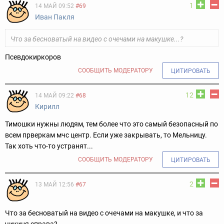
1
14 МАЙ 09:52
#69
Иван Пакля
Что за бесноватый на видео с очечами на макушке...?
Псевдокиркоров
СООБЩИТЬ МОДЕРАТОРУ
ЦИТИРОВАТЬ
12
14 МАЙ 09:22
#68
Кирилл
Тимошки нужны людям, тем более что это самый безопасный по
всем прверкам мчс центр. Если уже закрывать, то Мельницу.
Так хоть что-то устранят...
СООБЩИТЬ МОДЕРАТОРУ
ЦИТИРОВАТЬ
2
13 МАЙ 12:56
#67
Что за бесноватый на видео с очечами на макушке, и что за