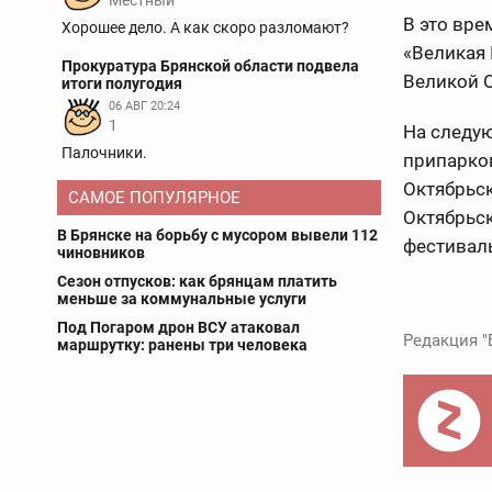
Местный
В это вр
Хорошее дело. А как скоро разломают?
«Великая 
Прокуратура Брянской области подвела
Великой О
итоги полугодия
06 АВГ 20:24
1
На следую
Палочники.
припарко
Октябрьск
САМОЕ ПОПУЛЯРНОЕ
Октябрьск
В Брянске на борьбу с мусором вывели 112
фестиваль
чиновников
Сезон отпусков: как брянцам платить
меньше за коммунальные услуги
Под Погаром дрон ВСУ атаковал
Редакция "
маршрутку: ранены три человека