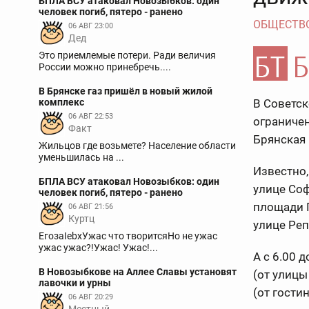
БПЛА ВСУ атаковал Новозыбков: один
человек погиб, пятеро - ранено
ОБЩЕСТВ
06 АВГ 23:00
Дед
Это приемлемые потери. Ради величия
России можно принебречь....
В Брянске газ пришёл в новый жилой
комплекс
В Советс
06 АВГ 22:53
ограниче
Факт
Брянская 
Жильцов где возьмете? Население области
уменьшилась на ...
Известно,
БПЛА ВСУ атаковал Новозыбков: один
улице Соф
человек погиб, пятеро - ранено
площади П
06 АВГ 21:56
Куртц
улице Реп
ЕгозаIebxУжас что творитсяНо не ужас
ужас ужас?!Ужас! Ужас!...
А с 6.00 
В Новозыбкове на Аллее Славы установят
(от улицы
лавочки и урны
(от гости
06 АВГ 20:29