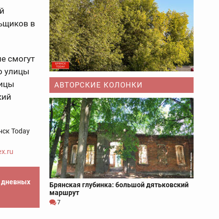
й
льщиков в
не смогут
о улицы
лицы
АВТОРСКИЕ КОЛОНКИ
кий
нск Today
x.ru
е дневных
Брянская глубинка: большой дятьковский
маршрут
7