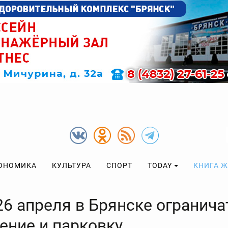
ОНОМИКА
КУЛЬТУРА
СПОРТ
TODAY
КНИГА 
26 апреля в Брянске огранича
ение и парковку