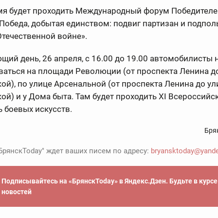
емя будет проходить Международный форум Победителе
Победа, добытая единством: подвиг партизан и подпо
течественной войне».
щий день, 26 апреля, с 16.00 до 19.00 автомобилисты 
ваться на площади Революции (от проспекта Ленина д
ой), по улице Арсенальной (от проспекта Ленина до у
ой) и у Дома быта. Там будет проходить XI Всероссийс
 боевых искусств.
Бря
БрянскToday" ждет ваших писем по адресу:
bryansktoday@yande
Подписывайтесь на «БрянскToday» в Яндекс.Дзен. Будьте в курс
новостей