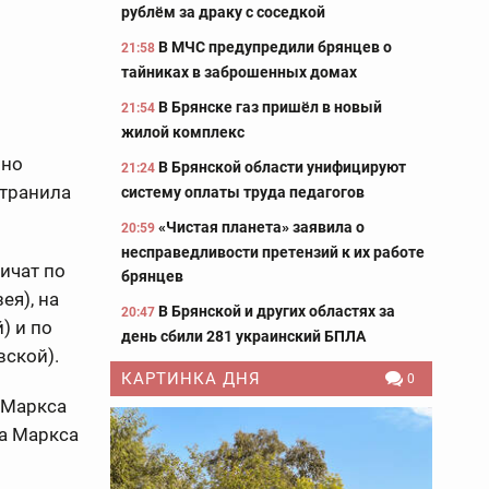
рублём за драку с соседкой
В МЧС предупредили брянцев о
21:58
тайниках в заброшенных домах
В Брянске газ пришёл в новый
21:54
жилой комплекс
нно
В Брянской области унифицируют
21:24
странила
систему оплаты труда педагогов
«Чистая планета» заявила о
20:59
несправедливости претензий к их работе
ничат по
брянцев
ея), на
В Брянской и других областях за
20:47
) и по
день сбили 281 украинский БПЛА
вской).
КАРТИНКА ДНЯ
0
а Маркса
ла Маркса