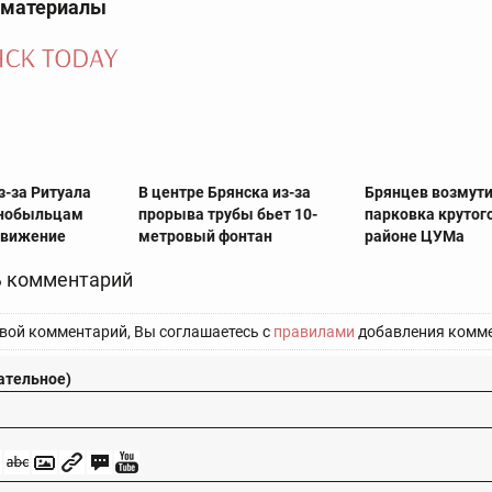
 материалы
з-за Ритуала
В центре Брянска из-за
Брянцев возмут
рнобыльцам
прорыва трубы бьет 10-
парковка крутог
движение
метровый фонтан
районе ЦУМа
 комментарий
вой комментарий, Вы соглашаетесь с
правилами
добавления комме
ательное)