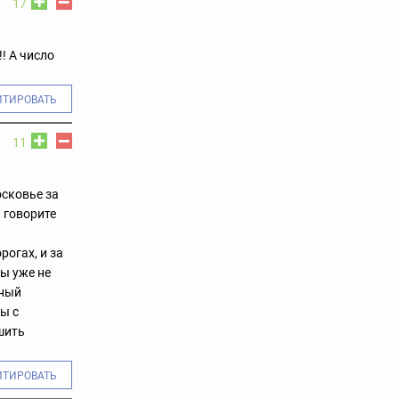
17
! А число
ИТИРОВАТЬ
11
осковье за
 говорите
рогах, и за
ы уже не
нный
ы с
шить
ИТИРОВАТЬ