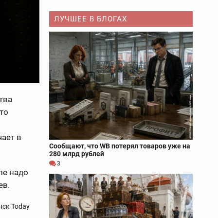
ЛУЧШЕЕ В БЛОГАХ
тва
то
ает в
Сообщают, что WB потерял товаров уже на
280 млрд рублей
3
але надо
ев.
нск Today