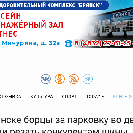
ОНОМИКА
КУЛЬТУРА
СПОРТ
TODAY
КНИГА 
янске борцы за парковку во д
ли резать конкурентам шины