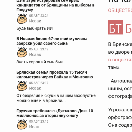
ЦИК зарегистрировал семерых
кандидатов от Брянщины на выборы в
Госдуму
ОБЩЕСТВ
05 АВГ 23:24
Исаак
Буде выбирать ИИ
В Новозыбкове 67-летний мужчина
зверски убил своего сына
В Брянск
05 АВГ 23:19
во дворе 
Исаак
в соцсетя
Знать хороший сын был
там».
Брянская семья проехала 15 тысяч
километров через Байкал и Монголию
- Автовла
05 АВГ 23:17
шины, ос
Исаак
От безделия и скуки в нашем захолустье
фотограф
можно ещё и в Бразили...
Угрожающ
Грузчик требовал с «Дятьково-Доз» 10
миллионов за оторванную ногу
орфограф
05 АВГ 23:15
Она содер
Иван