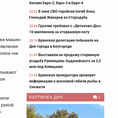
бензин Евро-2, Евро-3 и Евро-4
В зоне СВО геройски погиб боец
23:32
Геннадий Жихарев из Стародуба
Грузчик требовал с «Дятьково-Доз»
22:46
10 миллионов за оторванную ногу
вки машин
Брянская делегация побывала на
22:16
оявления
Дне города в Белгороде
ояла «не
Выставили на продажу старинную
21:49
усадьбу Румянцева-Задунайского за 5,2
млн под Клинцами
калывают
Брянская прокуратура проверит
21:25
вои
информацию о массовой гибели рыбы в
Снежети
КАРТИНКА ДНЯ
шили
0
 рукой.
.