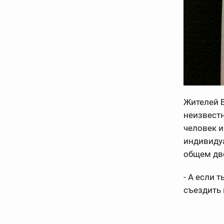
Жителей Б
неизвестн
человек и
индивидуа
общем дво
- А если 
съездить 