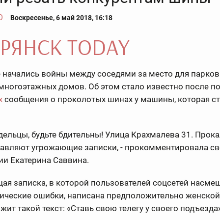
О
Воскресенье, 6 май 2018, 16:18
е начались войны между соседями за место для парко
многоэтажных домов. Об этом стало известно после п
х
сообщения о проколотых шинах у машины, которая ст
дельцы, будьте бдительны! Улица Крахмалева 31. Про
тавляют угрожающие записки, - прокомментировала с
ии Екатерина Саввина.
ая записка, в которой пользователей соцсетей насме
ические ошибки, написана предположительно женской
жит такой текст: «Ставь свою телегу у своего подъезда»