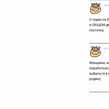
06 
А чудак на 
в ОБЩЕМ дво
поступку.
06 
Женщина, н
поработала 
асфальта в 
родину.