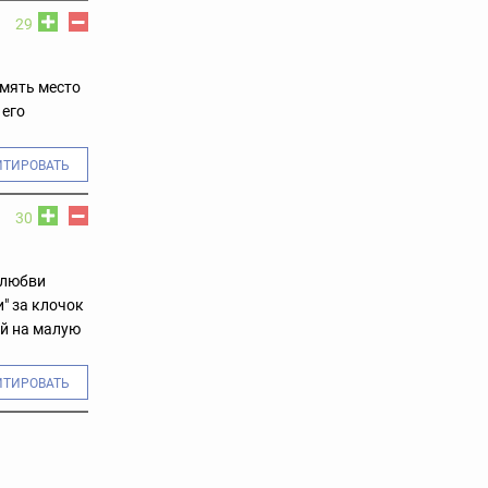
29
дмять место
 его
ИТИРОВАТЬ
30
 любви
" за клочок
ой на малую
ИТИРОВАТЬ