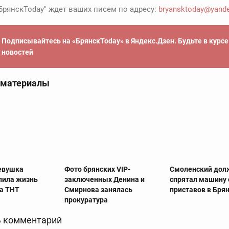
БрянскToday" ждет ваших писем по адресу:
bryansktoday@yande
Подписывайтесь на «БрянскToday» в Яндекс.Дзен. Будьте в курс
новостей
 материалы
евушка
Фото брянских VIP-
Смоленский дол
лила жизнь
заключенных Денина и
спрятал машину 
на ТНТ
Смирнова занялась
приставов в Бря
прокуратура
 комментарий