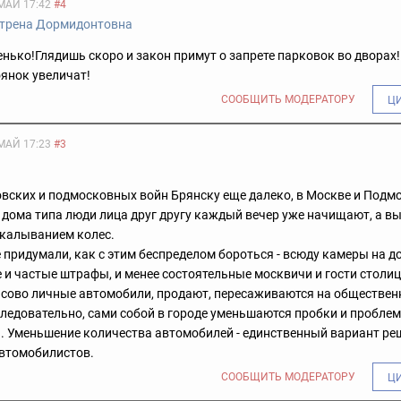
МАЙ 17:42
#4
трена Дормидонтовна
енько!Глядишь скоро и закон примут о запрете парковок во дворах!!
янок увеличат!
СООБЩИТЬ МОДЕРАТОРУ
Ц
МАЙ 17:23
#3
вских и подмосковных войн Брянску еще далеко, в Москве и Подм
 дома типа люди лица друг другу каждый вечер уже начищают, а вы
окалыванием колес.
 придумали, как с этим беспределом бороться - всюду камеры на до
 и частые штрафы, и менее состоятельные москвичи и гости столиц
нсово личные автомобили, продают, пересаживаются на обществе
следовательно, сами собой в городе уменьшаются пробки и проблем
. Уменьшение количества автомобилей - единственный вариант ре
втомобилистов.
СООБЩИТЬ МОДЕРАТОРУ
Ц