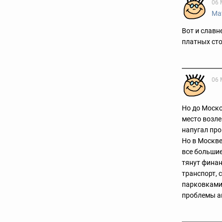
06 
Ма
Вот и славн
платных сто
06 
Но до Моско
место возле
напугал пр
Но в Москве
все большие
тянут фина
транспорт, 
парковками
проблемы а