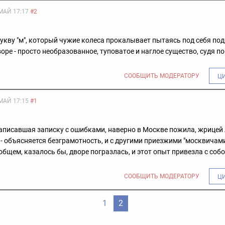
МАЙ 17:17
#2
букву "м", который чужие колеса прокалывает пытаясь под себя по
ре - просто необразованное, туповатое и наглое существо, судя по
СООБЩИТЬ МОДЕРАТОРУ
Ц
МАЙ 17:15
#1
аписавшая записку с ошибками, наверно в Москве пожила, жрицей
- объясняется безграмотность, и с другими приезжими "москвичами
общем, казалось бы, дворе погразлась, и этот опыт привезла с соб
СООБЩИТЬ МОДЕРАТОРУ
Ц
1
2