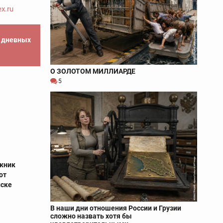
x.ru
е дневных
О ЗОЛОТОМ МИЛЛИАРДЕ
5
жник
от
нске
В наши дни отношения России и Грузии
сложно назвать хотя бы