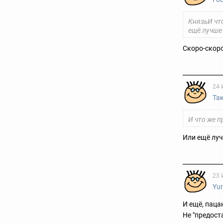
КнязьИ чт
ещё лучше
Скоро-скоро
24 
Та
И что же 
Или ещё луч
23 
Yur
И ещё, паца
Не "предост