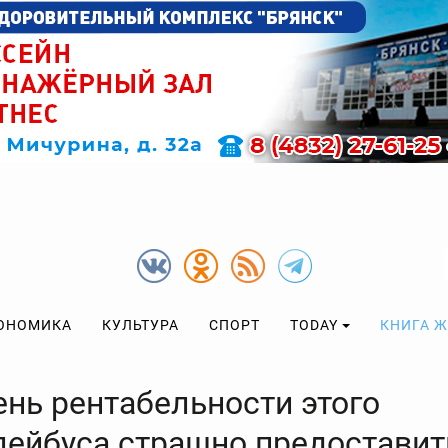
ОНОМИКА
КУЛЬТУРА
СПОРТ
TODAY
КНИГА 
ень рентабельности этого
лейбуса страшно предоставит