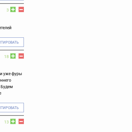
3
ителей
ИТИРОВАТЬ
18
ии уже фуры
еннего
. Будем
е
ИТИРОВАТЬ
13