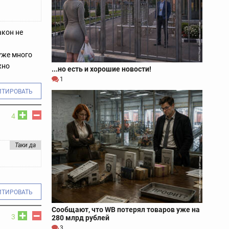
акон не
уже много
жно
...но есть и хорошие новости!
1
ИТИРОВАТЬ
4
Таки да
ИТИРОВАТЬ
Сообщают, что WB потерял товаров уже на
3
280 млрд рублей
3