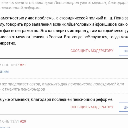
учше - отменить пенсионеров Пенсионеров уже отменяют, благодаря
 пенсионной реформе.
рамотностью у нас проблемы, а с юридической полный п...ц. Пока з
илу, говорить про заявления всяких яйцеголовых айфонщиков как о
 факте не грамотно. Это как верить интернету, там каждый месяц 
о числа отменяют пенсии в России. Вот когда всё случится, тогда мо
нкретно.
СООБЩИТЬ МОДЕРАТОРУ
Ц
ИЮНЬ 18:37
#21
оним
о же предлагает автор, отменить для пенсионеров проездные? Или
 - отменить пенсионеров
 уже отменяют, благодаря последней пенсионной реформе.
СООБЩИТЬ МОДЕРАТОРУ
Ц
ИЮНЬ 13:51
#20
сужас