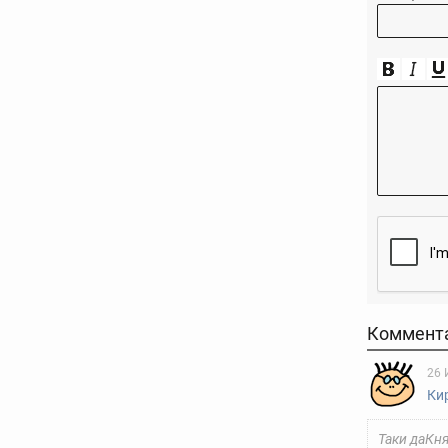
Коммент
26 
Ки
Таки даКн