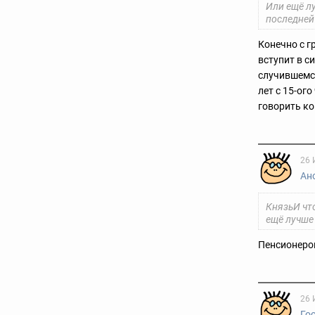
Или ещё л
последней
Конечно с г
вступит в с
случившемся
лет с 15-ог
говорить ко
26 
Ан
КнязьИ чт
ещё лучше
Пенсионеров
26 
Го