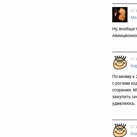
21 
Ма
Ну, вообще-
Авиационной
21 
Ки
По моему к 
с рогами хо
сгорания. М
закупать сно
удивляюсь.
21 
Кн