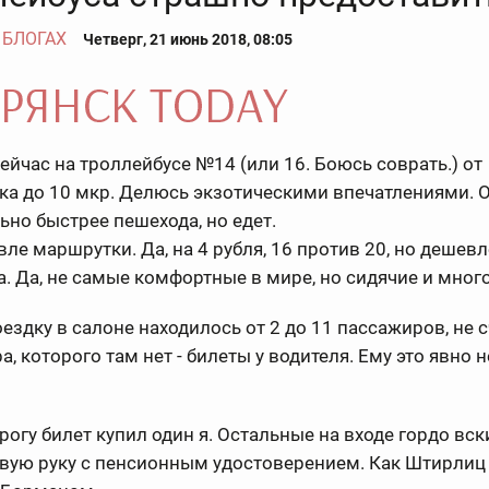
 БЛОГАХ
Четверг, 21 июнь 2018, 08:05
ейчас на троллейбусе №14 (или 16. Боюсь соврать.) от
а до 10 мкр. Делюсь экзотическими впечатлениями. О
льно быстрее пешехода, но едет.
ле маршрутки. Да, на 4 рубля, 16 против 20, но дешевл
а. Да, не самые комфортные в мире, но сидячие и много
ездку в салоне находилось от 2 до 11 пассажиров, не 
а, которого там нет - билеты у водителя. Ему это явно н
рогу билет купил один я. Остальные на входе гордо вс
авую руку с пенсионным удостоверением. Как Штирлиц