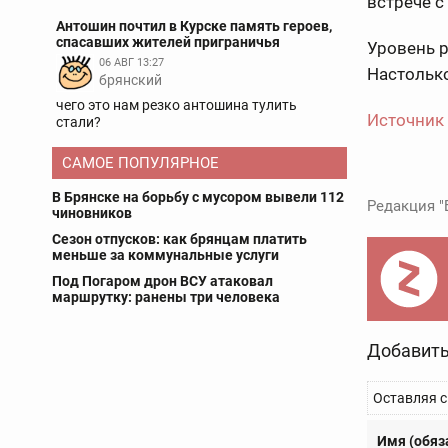
встрече с
Антошин почтил в Курске память героев,
спасавших жителей приграничья
Уровень р
06 АВГ 13:27
Настолько
брянский
чего это нам резко антошина тулить
Источник
стали?
САМОЕ ПОПУЛЯРНОЕ
В Брянске на борьбу с мусором вывели 112
Редакция "
чиновников
Сезон отпусков: как брянцам платить
меньше за коммунальные услуги
Под Погаром дрон ВСУ атаковал
маршрутку: ранены три человека
Добавить
Оставляя с
Имя (обяз