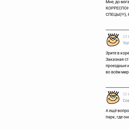
Мне, до мзг
КОРРЕСПОНДЕ
СПЕЦЫ(!!!), 
23 
Yu
Зрите в кор
Заказная ст
проездные и
во всём ми
22 
Со
А ещё вопро
парк, где он