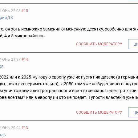
ИЮНЬ 22:03
#15
рия,13
то, он хоть немножко заменил отмененную десятку, особенно для ж
, 4 и 5 микрорайонов
СООБЩИТЬ МОДЕРАТОРУ
Ц
ИЮНЬ 21:37
#14
ря
2022 или к 2025-му году в европу уже не пустят на дизеле (в герман
дят, пока экспериментально), к 2050 там уже не будет ничего внутр
ы уничтожаем электротранспорт и всё что связано с электротягой
ва всё там? или в европу ни кто не поедет. Тупости властей я уже н
СООБЩИТЬ МОДЕРАТОРУ
Ц
ИЮНЬ 20:04
#13
язь