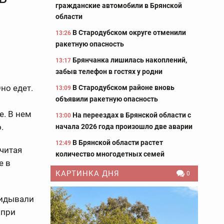
гражданские автомобили в Брянской
области
В Стародубском округе отменили
13:26
ракетную опасность
Брянчанка лишилась накоплений,
13:17
забыв телефон в гостях у родни
но едет.
В Стародубском районе вновь
13:09
объявили ракетную опасность
е. В нем
На переездах в Брянской области с
13:00
.
начала 2026 года произошло две аварии
В Брянской области растет
12:49
считая
количество многодетных семей
е в
КАРТИНКА ДНЯ
0
кидывали
 при