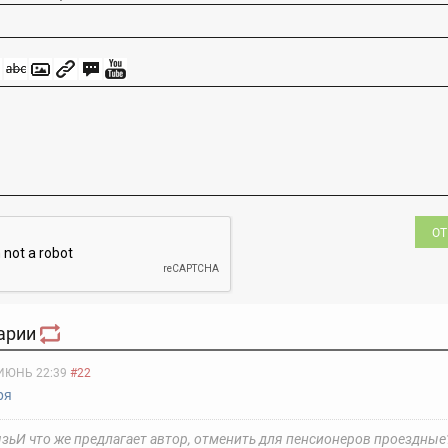
ОТ
арии
ИЮНЬ 22:39
#22
ря
язьИ что же предлагает автор, отменить для пенсионеров проездные