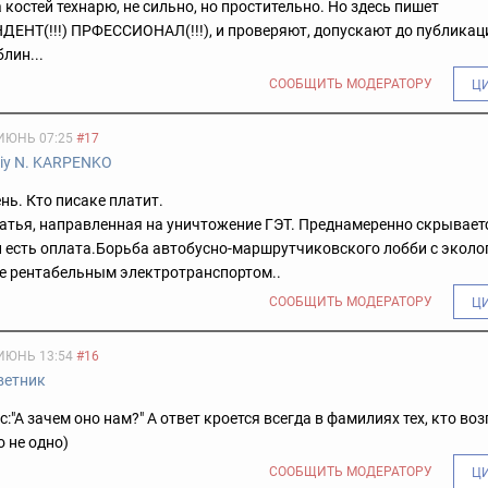
а костей технарю, не сильно, но простительно. Но здесь пишет
НТ(!!!) ПРФЕССИОНАЛ(!!!), и проверяют, допускают до публикац
блин...
СООБЩИТЬ МОДЕРАТОРУ
Ц
ИЮНЬ 07:25
#17
riy N. KARPENKO
ень. Кто писаке платит.
атья, направленная на уничтожение ГЭТ. Преднамеренно скрываетс
 есть оплата.
Борьба автобусно-маршрутчиковского лобби с эколо
ре рентабельным электротранспортом..
СООБЩИТЬ МОДЕРАТОРУ
Ц
ИЮНЬ 13:54
#16
ветник
с:"А зачем оно нам?" А ответ кроется всегда в фамилиях тех, кто во
о не одно)
СООБЩИТЬ МОДЕРАТОРУ
Ц