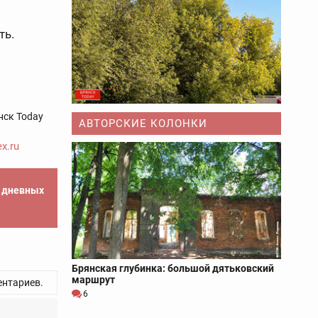
ть.
нск Today
АВТОРСКИЕ КОЛОНКИ
x.ru
е дневных
Брянская глубинка: большой дятьковский
маршрут
нтариев.
6