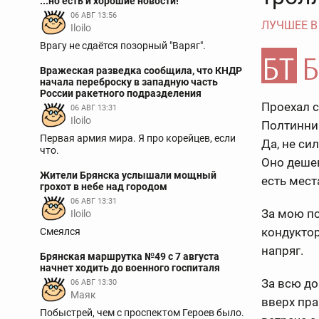
...но есть и хорошие новости!
06 АВГ 13:56
ЛУЧШЕЕ В
Iloilo
Врагу не сдаётся позорный "Варяг".
Вражеская разведка сообщила, что КНДР
начала переброску в западную часть
России ракетного подразделения
Проехал с
06 АВГ 13:31
Iloilo
Полтинник
Первая армия мира. Я про корейцев, если
Да, не си
что.
Оно дешев
Жители Брянска услышали мощный
есть мест
грохот в небе над городом
06 АВГ 13:31
За мою по
Iloilo
кондуктор
Смеялся
напряг.
Брянская маршрутка №49 с 7 августа
начнет ходить до военного госпиталя
За всю до
06 АВГ 13:30
Маяк
вверх пр
Побыстрей, чем с проспектом Героев было.