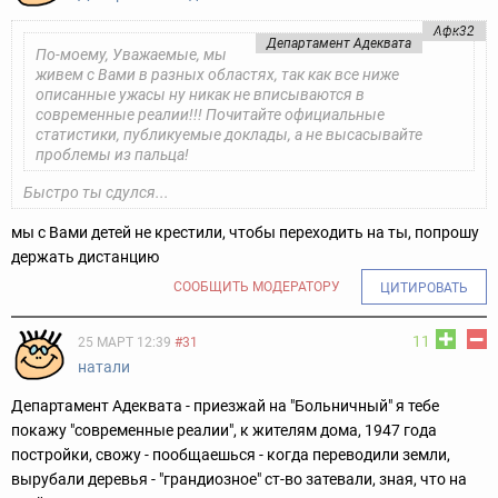
Афк32
Департамент Адеквата
По-моему, Уважаемые, мы
живем с Вами в разных областях, так как все ниже
описанные ужасы ну никак не вписываются в
современные реалии!!! Почитайте официальные
статистики, публикуемые доклады, а не высасывайте
проблемы из пальца!
Быстро ты сдулся...
мы с Вами детей не крестили, чтобы переходить на ты, попрошу
держать дистанцию
СООБЩИТЬ МОДЕРАТОРУ
ЦИТИРОВАТЬ
11
25 МАРТ 12:39
#31
натали
Департамент Адеквата - приезжай на "Больничный" я тебе
покажу "современные реалии", к жителям дома, 1947 года
постройки, свожу - пообщаешься - когда переводили земли,
вырубали деревья - "грандиозное" ст-во затевали, зная, что на