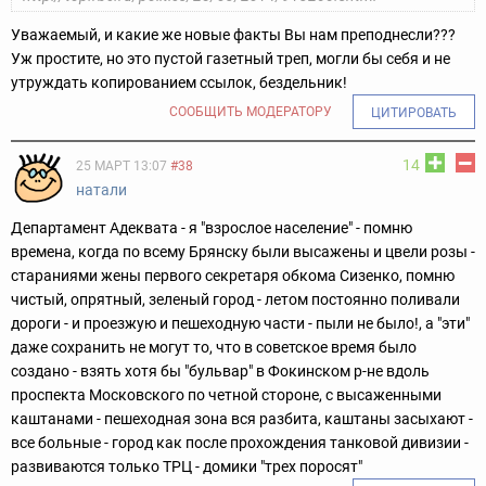
Уважаемый, и какие же новые факты Вы нам преподнесли???
Уж простите, но это пустой газетный треп, могли бы себя и не
утруждать копированием ссылок, бездельник!
СООБЩИТЬ МОДЕРАТОРУ
ЦИТИРОВАТЬ
14
25 МАРТ 13:07
#38
натали
Департамент Адеквата - я "взрослое население" - помню
времена, когда по всему Брянску были высажены и цвели розы -
стараниями жены первого секретаря обкома Сизенко, помню
чистый, опрятный, зеленый город - летом постоянно поливали
дороги - и проезжую и пешеходную части - пыли не было!, а "эти"
даже сохранить не могут то, что в советское время было
создано - взять хотя бы "бульвар" в Фокинском р-не вдоль
проспекта Московского по четной стороне, с высаженными
каштанами - пешеходная зона вся разбита, каштаны засыхают -
все больные - город как после прохождения танковой дивизии -
развиваются только ТРЦ - домики "трех поросят"