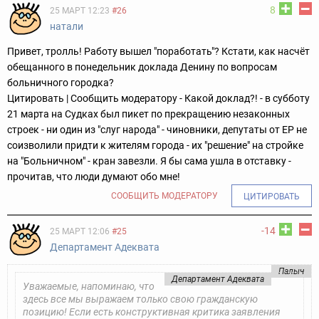
8
25 МАРТ 12:23
#26
натали
Привет, тролль! Работу вышел "поработать"? Кстати, как насчёт
обещанного в понедельник доклада Денину по вопросам
больничного городка?
Цитировать | Сообщить модератору -
Какой доклад?! - в субботу
21 марта на Судках был пикет по прекращению незаконных
строек - ни один из "слуг народа" - чиновники, депутаты от ЕР не
соизволили придти к жителям города - их "решение" на стройке
на "Больничном" - кран завезли.
Я бы сама ушла в отставку -
прочитав, что люди думают обо мне!
СООБЩИТЬ МОДЕРАТОРУ
ЦИТИРОВАТЬ
-14
25 МАРТ 12:06
#25
Департамент Адеквата
Палыч
Департамент Адеквата
Уважаемые, напоминаю, что
здесь все мы выражаем только свою гражданскую
позицию! Если есть конструктивная критика заявления