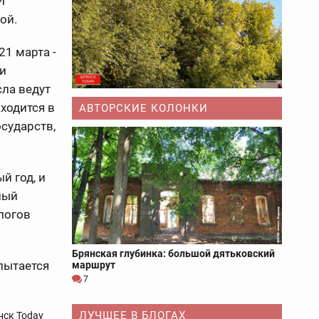
И
ой.
21 марта -
ки
ла ведут
аходится в
АВТОРСКИЕ КОЛОНКИ
сударств,
й год, и
ный
логов
Брянская глубинка: большой дятьковский
 пытается
маршрут
7
ЛУЧШЕЕ В БЛОГАХ
нск Today