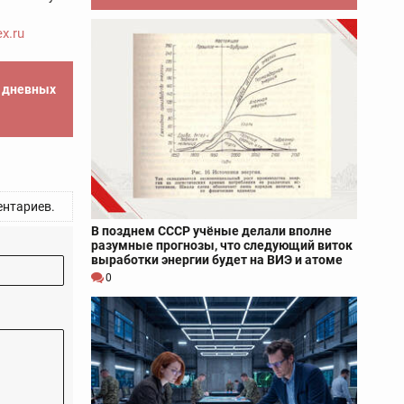
x.ru
е дневных
нтариев.
В позднем СССР учёные делали вполне
разумные прогнозы, что следующий виток
выработки энергии будет на ВИЭ и атоме
0