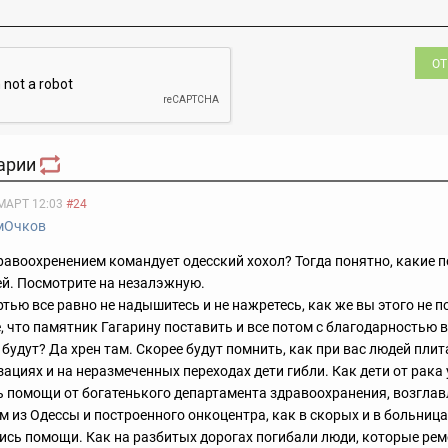
ОТ
арии
МАРТ 12:03
#24
мОчков
дравоохренением командует одесский хохол? Тогда понятно, какие 
й. Посмотрите на незалэжную.
ртью все равно не надышитесь и не нажретесь, как же вы этого не 
, что памятник Гагарину поставить и все потом с благодарностью 
будут? Да хрен там. Скорее будут помнить, как при вас людей плит
зациях и на неразмеченных переходах дети гибли. Как дети от рака
 помощи от богатенького департамента здравоохранения, возгла
 из Одессы и построенного онкоцентра, как в скорых и в больниц
ись помощи. Как на разбитых дорогах погибали люди, которые ре