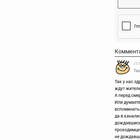
Коммент
25 
Ти
Так у нас з
ждут жителе
А перед сме
Или думаете
вспоминать 
да в канали
дождавшись
проходимцем
не дождавш