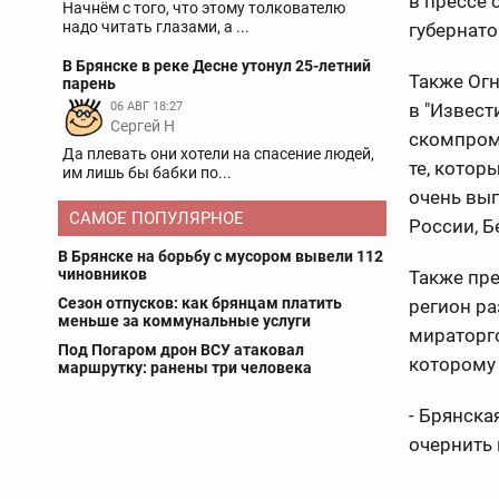
в прессе 
Начнём с того, что этому толкователю
надо читать глазами, а ...
губернато
В Брянске в реке Десне утонул 25-летний
Также Огн
парень
06 АВГ 18:27
в "Извест
Сергей Н
скомпроме
Да плевать они хотели на спасение людей,
те, котор
им лишь бы бабки по...
очень выг
САМОЕ ПОПУЛЯРНОЕ
России, Б
В Брянске на борьбу с мусором вывели 112
чиновников
Также пре
Сезон отпусков: как брянцам платить
регион ра
меньше за коммунальные услуги
мираторго
Под Погаром дрон ВСУ атаковал
которому 
маршрутку: ранены три человека
- Брянская
очернить 