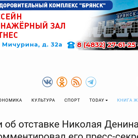
ОНОМИКА
КУЛЬТУРА
СПОРТ
TODAY
КНИГА 
и об отставке Николая Денин
омментировал его пресс-секр