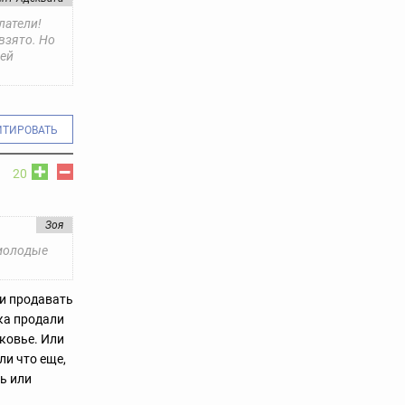
латели!
взято. Но
оей
ИТИРОВАТЬ
20
Зоя
 молодые
 и продавать
ка продали
ковье. Или
ли что еще,
ь или