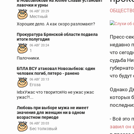
В Новозыбкове на Аллее Славы установят
лавочки и урны
ОБЩЕСТВ
06 АВГ 20:29
Местный
Хорошее дело. А как скоро разломают?
Прокуратура Брянской области подвела
Пресс-сек
итоги полугодия
недавно 
06 АВГ 20:24
1
что сегод
Палочники.
судьба Ни
губернато
БПЛА ВСУ атаковал Новозыбков: один
человек погиб, пятеро - ранено
что будут
06 АВГ 20:13
Егоза
Однако Дм
IebxУжас что творитсяНо не ужас ужас
которых б
ужас?!...
последни
Любовь при выборе мужа не имеет
значения для женщин ни в одном
возрастном периоде
- Всё это
06 АВГ 20:03
завил он
Бес толковый