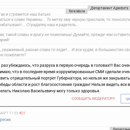
Департамент Адеквата
Тетя Мотя
так и стремится наш батько
ться к славе Украины... То метку ему черную прислали, то технолог
абатывают... Страдалец наш и радетель...
я, такой славы и врагу не пожелаешь! Думайте, прежде чем оставит
арий!
 , уважаемый, разная слава то ходит... И все худая, в большинстве св
не пожелаете?
 раз убеждаюсь, что разруха в первую очередь в головах!!! Вас оче
имаю, что в последнее время коррумпированные СМИ сделали очен
вить отрицательный портрет Губернатора, но нельзя же закрывать
беды области и рост благосостояния граждан! Нельзя видеть все 
желать Николаю Васильевичу могу только здоровья.
СООБЩИТЬ МОДЕРАТОРУ
Ц
МАРТ 11:55
#21
ресик
Департаме