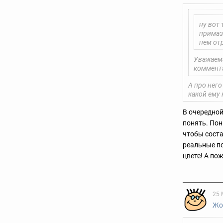
ну вот 
примаза
нем отр
Уважаема
коммент
А про него
какой ему 
В очередной
понять. Пон
чтобы соста
реальные по
цвете! А по
25 
Жо