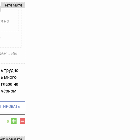
Тетя Мотя
ии на
ь
оем... Вы
нь трудно
ь много,
 глаза на
в чёрном
ИТИРОВАТЬ
8
нт Адеквата