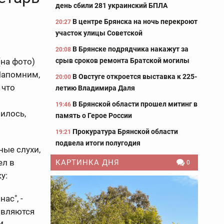
день сбили 281 украинский БПЛА
В центре Брянска на ночь перекроют
20:27
участок улицы Советской
В Брянске подрядчика накажут за
20:08
срыв сроков ремонта Братской могилы
на фото)
Напомним,
В Овстуге откроется выставка к 225-
20:00
, что
летию Владимира Даля
В Брянской области прошел митинг в
19:46
илось,
память о Герое России
Прокуратура Брянской области
19:21
подвела итоги полугодия
ные слухи,
ел в
КАРТИНКА ДНЯ
0
у:
ас", -
оявляются