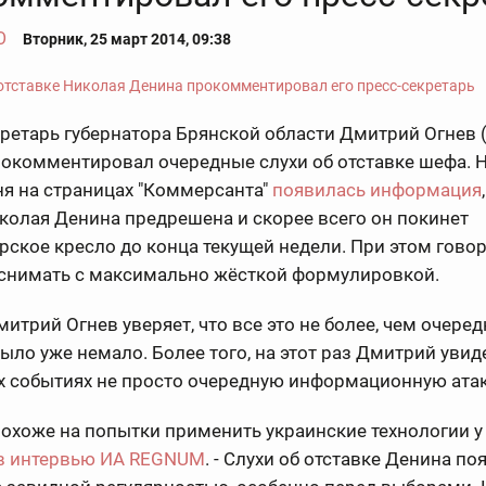
О
Вторник, 25 март 2014, 09:38
ретарь губернатора Брянской области Дмитрий Огнев (
покомментировал очередные слухи об отставке шефа. 
ня на страницах "Коммерсанта"
появилась информация
колая Денина предрешена и скорее всего он покинет
рское кресло до конца текущей недели. При этом говор
 снимать с максимально жёсткой формулировкой.
итрий Огнев уверяет, что все это не более, чем очеред
ыло уже немало. Более того, на этот раз Дмитрий увид
х событиях не просто очередную информационную атак
 похоже на попытки применить украинские технологии у н
 в интервью ИА REGNUM
. - Слухи об отставке Денина п