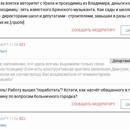
за взятки авторитет с Урала и проходимец из Владимира, деньги 
ходимец - зять известного Брянского музыканта. Как сады и школ
- директорами школ и депутатами - строителями, завышая в разы 
я их.[/quote]
СООБЩИТЬ МОДЕРАТОРУ
Ц
МАРТ 11:58
#23
лыч
Департаме
, напоминаю, что здесь все мы выражаем только свою
ую позицию! Если есть конструктивная критика заявления Дмитрия,
 ином же случае прошу Вас воздержаться от комментариев.
пасибо!
лль! Работу вышел "поработать"? Кстати, как насчёт обещанного в
нину по вопросам больничного городка?
СООБЩИТЬ МОДЕРАТОРУ
Ц
МАРТ 11:56
#22
нин