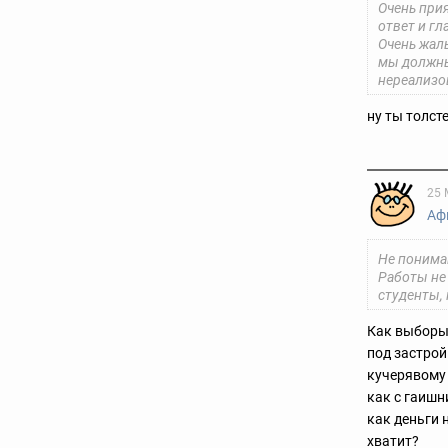
Очень при
ответ и г
Очень жал
мы должны
нереализо
ну ты толст
25 
Аф
Не понимаю
Работы не 
студенты, 
Как выборы 
под застрой
кучерявому 
как с гаишн
как деньги 
хватит?