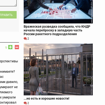
ПРАВИТЬ
Вражеская разведка сообщила, что КНДР
начала переброску в западную часть
России ракетного подразделения
2
9
перспективы
понимаете?
вас
ами давило,
 умирают не
вляемого
ах умирали
...но есть и хорошие новости!
монтировал
2