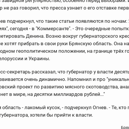
с завидной регулярностью, особенно перед выборами. 
р не раз говорил, что пресса узнает о его отставке перв
ев подчеркнул, что такие статьи появляются по ночам: 
иях", сегодня - в "Коммерсанте". - Это очередные попыт
тировать Денина. Возню вокруг губернаторского крес
ые хотят прибрать в свои руки Брянскую область. Она н
одном геополитическом положении, на границе трёх го
елоруссии и Украины.
сс-секретарь рассказал, что губернатор у власти десяты
звивается очень динамично. Напомнил и про "уникаль
вский проект по развитию мясного скотоводства, ана
нет в мире, на десятки миллиардов рублей..."
 область - лакомый кусок, - подчеркнул Огнев. - Те, кто
губернатора, хотели бы прийти к власти.
Бря