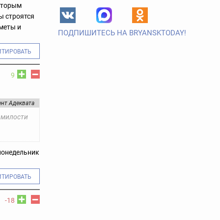
которым
ы строятся
сметы и
ПОДПИШИТЕСЬ НА BRYANSKTODAY!
ИТИРОВАТЬ
9
нт Адеквата
 милости
 понедельник
ИТИРОВАТЬ
-18