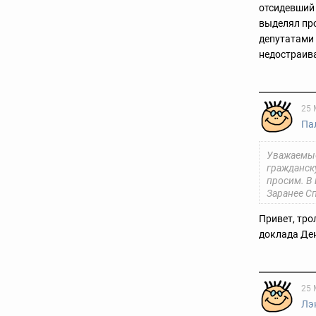
отсидевший 
выделял про
депутатами 
недостраива
25 
Па
Уважаемые
гражданск
просим. В
Заранее С
Привет, тро
доклада Де
25 
Лэ