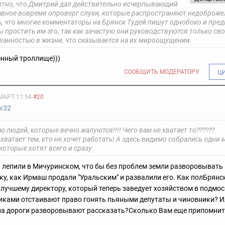
ятно, что Дмитрий дал действительно исчерпывающий
лавное вовремя опроверг слухи, которые распространяют недоброже
ь, что многие комментаторы на Брянск Тудей пишут однобоко и пред
 простить им это, так как зачастую они руководствуются только св
ванностью в жизни, что сказывается на их мироощущении.
енный троллище)))
СООБЩИТЬ МОДЕРАТОРУ
Ц
МАРТ 11:54
#20
к32
 людей, которые вечно жалуются!!!! Чего вам не хватает то??????
хватает тем, кто не хочет работать! А здесь видимо собрались одни
которые хотят всего и сразу.
лепили в Мичуринском, что бы без проблем земли разворовывать
ку, как Ирмаш продали "Уральским" и развалили его. Как полБрянс
лучшему директору, который теперь заведует хозяйством в подмос
иками отстаивают право гонять пьяными депутаты и чиновники? И
на дороги разворовывают рассказать?
Сколько Вам еще припомнит