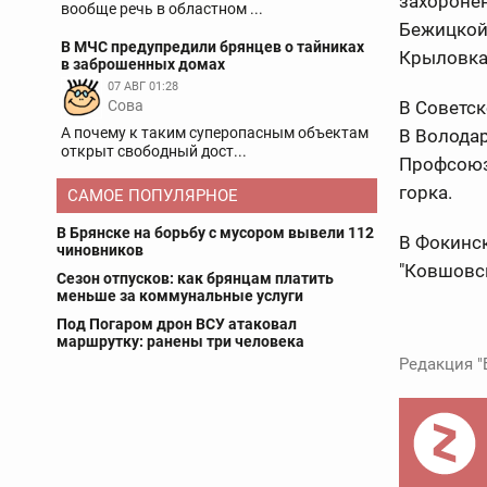
захоронен
вообще речь в областном ...
Бежицкой 
В МЧС предупредили брянцев о тайниках
Крыловка 
в заброшенных домах
07 АВГ 01:28
Сова
В Советск
А почему к таким суперопасным объектам
В Володар
открыт свободный дост...
Профсоюз
горка.
САМОЕ ПОПУЛЯРНОЕ
В Брянске на борьбу с мусором вывели 112
В Фокинск
чиновников
"Ковшовск
Сезон отпусков: как брянцам платить
меньше за коммунальные услуги
Под Погаром дрон ВСУ атаковал
маршрутку: ранены три человека
Редакция "