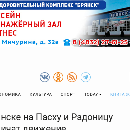
ОНОМИКА
КУЛЬТУРА
СПОРТ
TODAY
КНИГА 
янске на Пасху и Радоницу
ничат движение