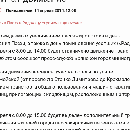
О
Понедельник, 14 апрель 2014, 12:08
с ожидаемым увеличением пассажиропотока в день
ния Пасхи, а также в день поминовения усопших («Ра
преля с 8.00 до 14.00 будет ограничено движение тран
Об этом сообщает пресс-служба Брянской горадминист
ия движения коснутся: участка дороги по улице
ейской (от проспекта Станке Димитрова до Крахмалё
ием транспорта общего пользования и машин операти
улиц, прилегающих к кладбищам, расположенным на те
преля с 8.00 до 15.00 будет выделен дополнительный т
печения жителей города пассажирскими перевозками к