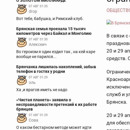
О ЗОЛОТОМ МИЛЛИАРДЕ
07 АВГ 01:35
ОБЩЕСТВ
drop
Вот тебе, бабушка, и Римский клуб.
Брянская семья проехала 15 тысяч
километров через Байкал и Монголию
В связи 
07 АВГ 01:30
празднова
Алексеич
20 и 29 а
Во героизм я один ездил так , на кей каре
вообще не парился...
средств. 
Брянчанка лишилась накоплений, забыв
Ограничен
телефон в гостях у родни
07 АВГ 01:29
Красноарм
эль
исключен
Ха ,и врагов иметь не надо
служб и 
«Чистая планета» заявила о
Брянска.
несправедливости претензий к их работе
брянцев
20 и 29 а
07 АВГ 01:29
Сова
для обес
О каком бестарном методе может идти