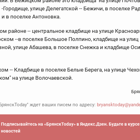
ий. В Бежицком районе это кладбища на улице Почтов
-Городище, улице Делегатской -- Бежичи, в поселке Ра
и в поселке Антоновка.
ом районе -- центральное кладбище на улице Красноа
ском --в поселке Большое Полпино, кладбище на улиц
ной, улице Абашева, в поселке Снежка и кладбище Ос
ом -- Кладбище в поселке Белые Берега, на улице Чехо
ом" на улице Волочаевской.
Бря
БрянскToday" ждет ваших писем по адресу:
bryansktoday@yande
Подписывайтесь на «БрянскToday» в Яндекс.Дзен. Будьте в курс
новостей