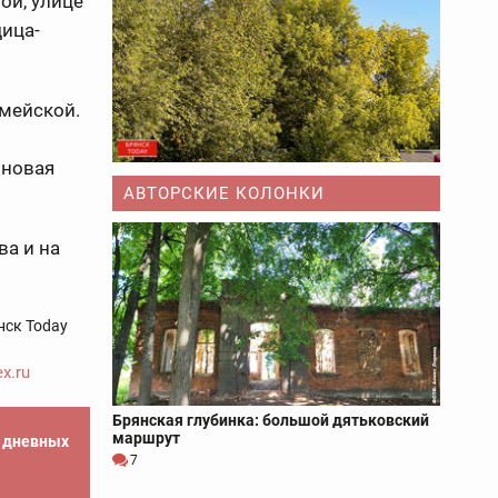
ой, улице
дица-
рмейской.
иновая
АВТОРСКИЕ КОЛОНКИ
ва и на
нск Today
x.ru
Брянская глубинка: большой дятьковский
маршрут
е дневных
7