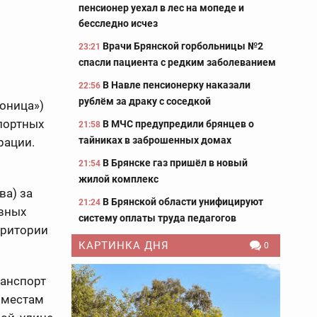
пенсионер уехал в лес на мопеде и
бесследно исчез
Врачи Брянской горбольницы №2
23:21
спасли пациента с редким заболеванием
В Навле пенсионерку наказали
22:56
рублём за драку с соседкой
доница»)
спортных
В МЧС предупредили брянцев о
21:58
тайниках в заброшенных домах
рации.
В Брянске газ пришёл в новый
21:54
жилой комплекс
ва) за
В Брянской области унифицируют
21:24
вных
систему оплаты труда педагогов
рритории
КАРТИНКА ДНЯ
0
ранспорт
 местам