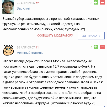
3
26 АПР 09:06
#2
Василий
Бедный губер, даже вопросы с прочисткой канализационных
труб нужно решать самому, никакой надежды на
многочисленных замов (рыжих, косых, тугодумных).
СООБЩИТЬ МОДЕРАТОРУ
ЦИТИРОВАТЬ
4
26 АПР 05:07
#1
местный житель
Что же их еще держит? Спасает Москва. Безвозмездные
поступления оттуда превысили 12,7 миллиарда рублей. На
таких условиях областью сможет править любой троечник.
Однако дотации будут выплачиваться лишь в следующем году,
а далее регионы отправят в свободное плаванье. Коля и Лена к
тому времени закончат дележку земель и смогут упаковать
чемоданы, чтобы перебраться… нет, не в Лондон, а обратно на
свою «Снежку», где будут спокойно пересчитывать все, что
нажито непосильным трудом. (источник "Брянские будни")