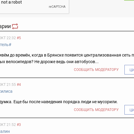
арии
ОКТ 22:32
#5
тель#
вём до времён, когда в Брянске появится централизованная сеть 
х велосипедов? Не дороже ведь они автобусов...
СООБЩИТЬ МОДЕРАТОРУ
Ц
ОКТ 21:55
#4
силиса
умка. Еще бы после наведения порядка люди не мусорили.
СООБЩИТЬ МОДЕРАТОРУ
Ц
ОКТ 21:52
#3
салин