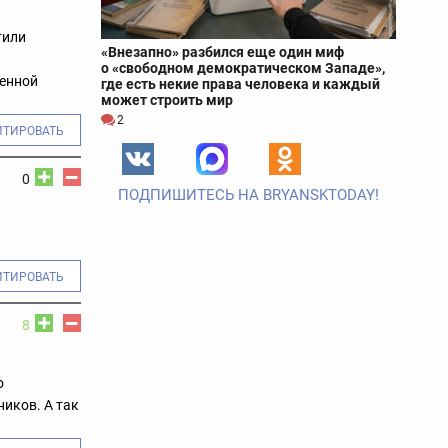
тили
«Внезапно» разбился еще один миф
о «свободном демократическом Западе»,
шенной
где есть некие права человека и каждый
может строить мир
2
ИТИРОВАТЬ
0
ПОДПИШИТЕСЬ НА BRYANSKTODAY!
ИТИРОВАТЬ
8
о
ников. А так