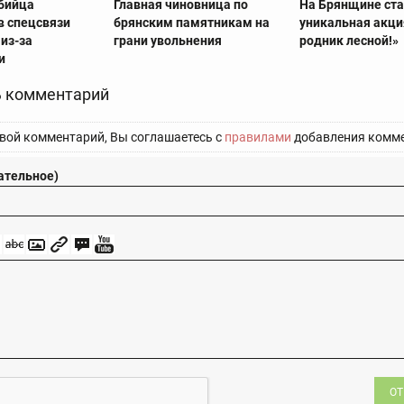
убийца
Главная чиновница по
На Брянщине ст
в спецсвязи
брянским памятникам на
уникальная акци
из-за
грани увольнения
родник лесной!»
и
 комментарий
вой комментарий, Вы соглашаетесь с
правилами
добавления комме
ательное)
ОТ