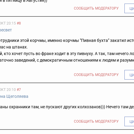
 в пятницу в Августин))
СООБЩИТЬ МОДЕРАТОРУ
Ц
ОКТ 20:15
#8
ресвет
отрудники этой корчмы, именно корчмы "Пивная бухта" закатил ист
ас на штанах.
, кто хочет пусть во фраке ходит в эту пивнуху. А так, там нечего л
таточно заведений, с демократичным отношениям к людям и разум
СООБЩИТЬ МОДЕРАТОРУ
Ц
ОКТ 20:10
#7
ена Щеголяева
заны охранники там, не пускают других колхозанов))) Нечего там де
СООБЩИТЬ МОДЕРАТОРУ
Ц