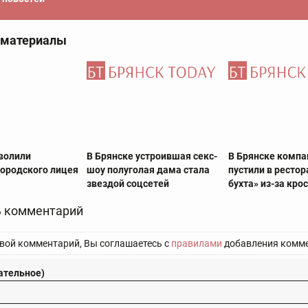
 материалы
уволили
В Брянске устроившая секс-
В Брянске компа
городского лицея
шоу полуголая дама стала
пустили в ресто
звездой соцсетей
бухта» из-за кро
 комментарий
вой комментарий, Вы соглашаетесь с
правилами
добавления комме
ательное)