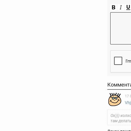
Коммент
17 
Vhj
Ох))) колх
там делать!