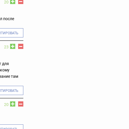
20
л после
ИТИРОВАТЬ
23
т для
акому
вание там
ИТИРОВАТЬ
20