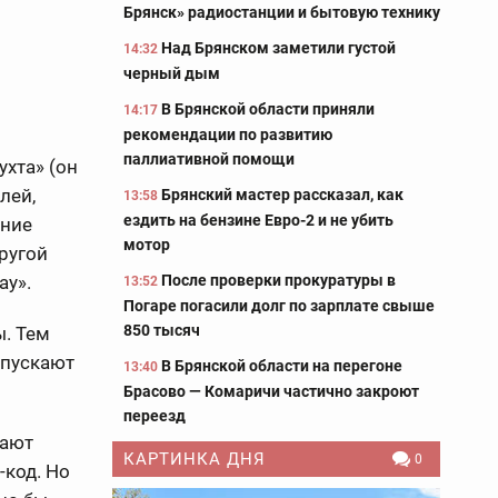
Брянск» радиостанции и бытовую технику
Над Брянском заметили густой
14:32
черный дым
В Брянской области приняли
14:17
рекомендации по развитию
паллиативной помощи
ухта» (он
лей,
Брянский мастер рассказал, как
13:58
ездить на бензине Евро-2 и не убить
ение
мотор
ругой
ay».
После проверки прокуратуры в
13:52
Погаре погасили долг по зарплате свыше
850 тысяч
. Тем
 пускают
В Брянской области на перегоне
13:40
Брасово — Комаричи частично закроют
переезд
дают
КАРТИНКА ДНЯ
0
-код. Но