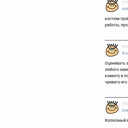
17 
ал
костюм трой
работы, про
17 
Я н
Оценивать з
любого заве
клиенту в п
чревато его
17 
Ал
Колхозный 