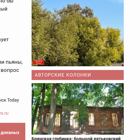
сно бы
ный
вует
ли пьяны,
 вопрос
АВТОРСКИЕ КОЛОНКИ
нск Today
x.ru
е дневных
Брянская глубинка: большой дятьковский