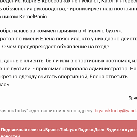
ведение, Карл! В кроссовках не пускают, Карл! Интере
 объяснения руководства, - иронизирует наш постоян
с ником KernelPanic.
обратилась за комментариями в «Пивную бухту».
атор по имени Елена пояснила, что у них давно дейст
. О чем предупреждает объявление на входе.
о, данные клиенты были или в спортивных костюмах, и
х не пустили. - прокомментировала администратор. На
кретно одежду считать спортивной, Елена ответить
лась.
Бря
БрянскToday" ждет ваших писем по адресу:
bryansktoday@yande
Подписывайтесь на «БрянскToday» в Яндекс.Дзен. Будьте в курс
новостей