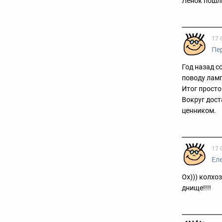
Ленок пошли
17 
Пе
Год назад с
поводу ламп
Итог простой
Вокруг дос
ценником.
17 
Ел
Ох))) колхо
днище!!!!