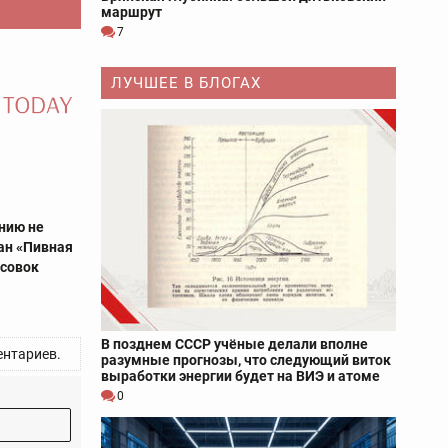
маршрут
7
ЛУЧШЕЕ В БЛОГАХ
нию не
ран «Пивная
ссовок
В позднем СССР учёные делали вполне
нтариев.
разумные прогнозы, что следующий виток
выработки энергии будет на ВИЭ и атоме
0