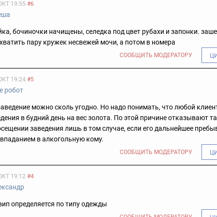
ОКТ 19:55
#6
еша
ка, бочиночки начищены, селедка под цвет рубахи и запонки. заше
хватить пару кружек несвежей мочи, а потом в номера
СООБЩИТЬ МОДЕРАТОРУ
Ц
ОКТ 19:24
#5
е робот
аведение можно сколь угодно. Но надо понимать, что любой клиен
дения в будний день на вес золота. По этой причине отказывают т
осещении заведения лишь в том случае, если его дальнейшее пребы
 впаданием в алкогольную кому.
СООБЩИТЬ МОДЕРАТОРУ
Ц
ОКТ 19:12
#4
ександр
вип определяется по типу одежды
СООБЩИТЬ МОДЕРАТОРУ