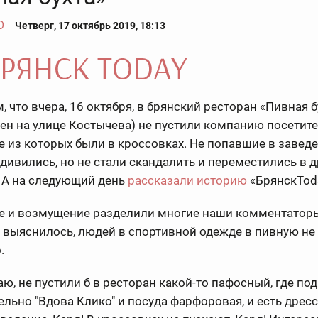
О
Четверг, 17 октябрь 2019, 18:13
 что вчера, 16 октября, в брянский ресторан «Пивная б
н на улице Костычева) не пустили компанию посетите
 из которых были в кроссовках. Не попавшие в завед
дивились, но не стали скандалить и переместились в д
 А на следующий день
рассказали историю
«БрянскTod
е и возмущение разделили многие наши комментаторы
к выяснилось, людей в спортивной одежде в пивную не
.
аю, не пустили б в ресторан какой-то пафосный, где по
льно "Вдова Клико" и посуда фарфоровая, и есть дресс