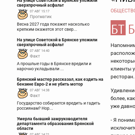
На улице Советской в Брянске уложили
сверхпрочный асфальт
ОБЩЕСТВ
07 АВГ 15:17
Прогматик
Весна 2027 года покажет насколько
крепким окажется этот свер...
На улице Советской в Брянске уложили
сверхпрочный асфальт
Напомним,
07 АВГ 14:40
расположе
Факт
некоторые
А прошлые годы в Брянске вредили и
клиенты у
нарочно укладывали ...
ресторан.
Брянский мастер рассказал, как ездить на
бензине Евро-2 и не убить мотор
Удивлени
07 АВГ 14:38
Факт
более, ка
Государство собирается вредить и гадить
уже давно
россиянам? Нор...
Умерла бывший замруководителя
- Я поним
департамента образования Брянской
исключите
области
07 АВГ 14:21