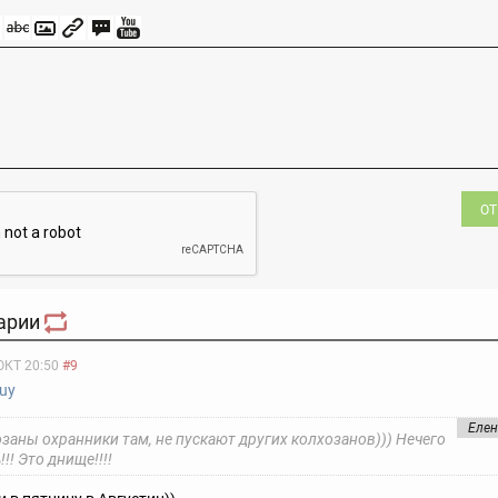
ОТ
арии
ОКТ 20:50
#9
uy
Елен
озаны охранники там, не пускают других колхозанов))) Нечего
!! Это днище!!!!