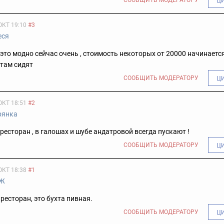
Ц
ОКТ 19:10
#3
еся
 это модно сейчас очень , стоимость некоторых от 20000 начинается
там сидят
СООБЩИТЬ МОДЕРАТОРУ
Ц
ОКТ 18:51
#2
рянка
 ресторан , в галошах и шубе андатровой всегда пускают !
СООБЩИТЬ МОДЕРАТОРУ
Ц
ОКТ 18:38
#1
Ж
 ресторан, это бухта пивная.
СООБЩИТЬ МОДЕРАТОРУ
Ц