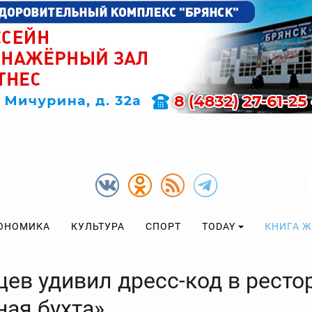
ОНОМИКА
КУЛЬТУРА
СПОРТ
TODAY
КНИГА 
цев удивил дресс-код в ресто
ная бухта»