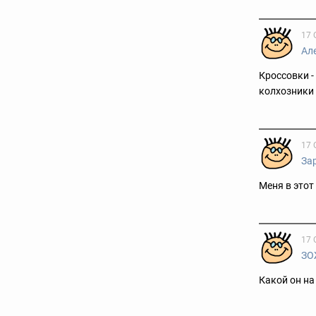
17 
Ал
Кроссовки -
колхозники 
17 
За
Меня в этот
17 
ЗО
Какой он на