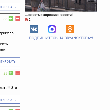
ИТИРОВАТЬ
...но есть и хорошие новости!
33
2
ерику по
ПОДПИШИТЕСЬ НА BRYANSKTODAY!
овить.
ным
ИТИРОВАТЬ
23
лать!!! Это
ИТИРОВАТЬ