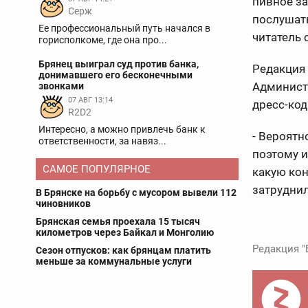
пивное за
Серж
послушать
Ее профессиональный путь начался в
читатель 
горисполкоме, где она про...
Брянец выиграл суд против банка,
Редакция 
донимавшего его бесконечными
Администр
звонками
07 АВГ 13:14
дресс-код
R2D2
Интересно, а можно привлечь банк к
- Вероятн
ответственности, за навяз...
поэтому и
САМОЕ ПОПУЛЯРНОЕ
какую кон
затрудни
В Брянске на борьбу с мусором вывели 112
чиновников
Брянская семья проехала 15 тысяч
километров через Байкал и Монголию
Редакция "
Сезон отпусков: как брянцам платить
меньше за коммунальные услуги