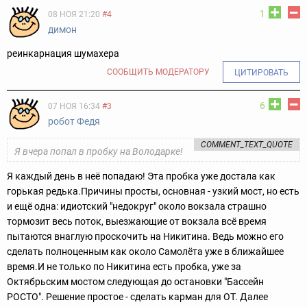
1
08 НОЯ 21:20
#4
димон
реинкарнация шумахера
СООБЩИТЬ МОДЕРАТОРУ
ЦИТИРОВАТЬ
6
07 НОЯ 16:34
#3
робот Федя
COMMENT_TEXT_QUOTE
Я вчера попал в пробку на Володарке!
Я каждый день в неё попадаю! Эта пробка уже достала как
горькая редька.
Причины просты, основная - узкий мост, но есть
и ещё одна: идиотский "недокруг" около вокзала страшно
тормозит весь поток, выезжающие от вокзала всё время
пытаются внаглую проскочить на Никитина. Ведь можно его
сделать полноценным как около Самолёта уже в ближайшее
время.
И не только по Никитина есть пробка, уже за
Октябрьским мостом следующая до остановки "Бассейн
РОСТО". Решение простое - сделать карман для ОТ. Далее