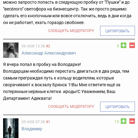
можно запросто попасть в следующую пробку от "Пушки" и до
"весёлого" светофора на бизнесцентр. Так же просто решимо:
сделать его кнопочным или вовсе отключить, ведь в дни когда
он не работает, ехать гораздо свобонее.
СООБЩИТЬ МОДЕРАТОРУ
ЦИТИРОВАТЬ
8
06 НОЯ 13:38
#2
Александр Александрович
Я вчера попал в пробку на Володарке!
Володарцам необходимо перестать двигаться в два ряда, тем
самым преграждая путь к кольцу водителям, которые
сворачивают к вокзалу Брянск 1!
Вы Мне ответите ещё за
потерянные нервные клетки. ироды!
С Уважением, Ваш
Департамент Адеквата!
СООБЩИТЬ МОДЕРАТОРУ
ЦИТИРОВАТЬ
19
05 НОЯ 07:38
#1
Владимир