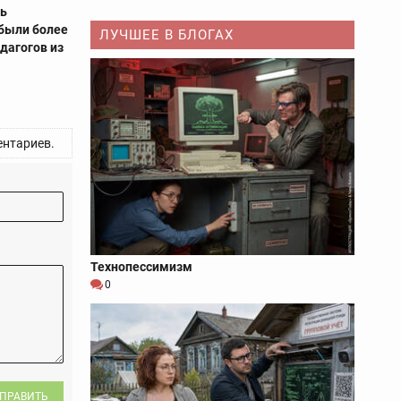
рь
были более
ЛУЧШЕЕ В БЛОГАХ
едагогов из
нтариев.
Технопессимизм
0
ПРАВИТЬ