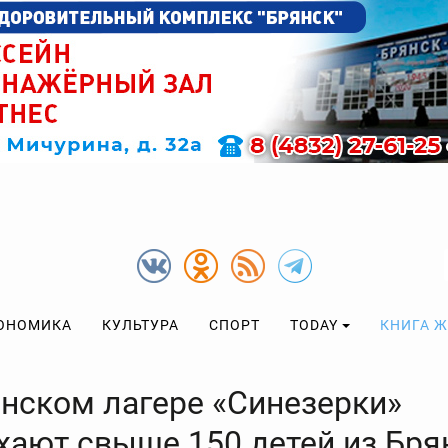
ОНОМИКА
КУЛЬТУРА
СПОРТ
TODAY
КНИГА 
янском лагере «Синезерки»
хают свыше 150 детей из Бря