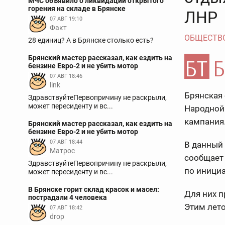
МЧС объявило о ликвидации открытого
горения на складе в Брянске
ЛНР
07 АВГ 19:10
Факт
ОБЩЕСТВ
28 единиц? А в Брянске столько есть?
Брянский мастер рассказал, как ездить на
бензине Евро-2 и не убить мотор
07 АВГ 18:46
link
Брянская 
ЗдравствуйтеПервопричину не раскрыли,
может пересиденту и вс...
Народной 
кампания
Брянский мастер рассказал, как ездить на
бензине Евро-2 и не убить мотор
07 АВГ 18:44
В данный 
Матрос
сообщает 
ЗдравствуйтеПервопричину не раскрыли,
по иници
может пересиденту и вс...
В Брянске горит склад красок и масел:
Для них п
пострадали 4 человека
Этим лето
07 АВГ 18:42
drop