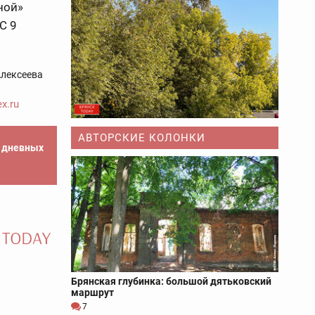
ной»
С 9
лексеева
x.ru
АВТОРСКИЕ КОЛОНКИ
е дневных
Брянская глубинка: большой дятьковский
маршрут
7