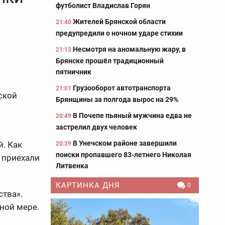
футболист Владислав Горян
Жителей Брянской области
21:40
предупредили о ночном ударе стихии
Несмотря на аномальную жару, в
21:13
Брянске прошёл традиционный
пятничник
Грузооборот автотранспорта
21:01
ской
Брянщины за полгода вырос на 29%
В Почепе пьяный мужчина едва не
20:49
застрелил двух человек
В Унечском районе завершили
. Как
20:39
поиски пропавшего 83-летнего Николая
 приехали
Литвенка
КАРТИНКА ДНЯ
0
ства».
ной мере.