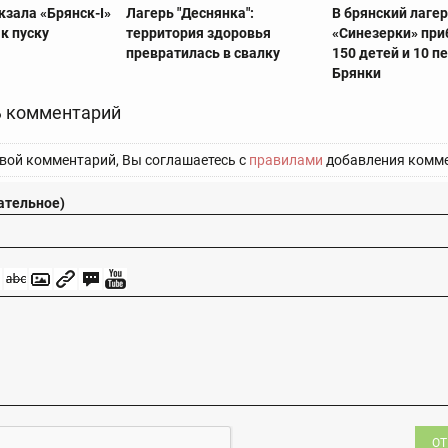
кзала «Брянск-I»
Лагерь "Деснянка":
В брянский лаге
 к пуску
территория здоровья
«Синезерки» при
превратилась в свалку
150 детей и 10 п
Брянки
 комментарий
вой комментарий, Вы соглашаетесь с
правилами
добавления комме
ательное)
ОТ