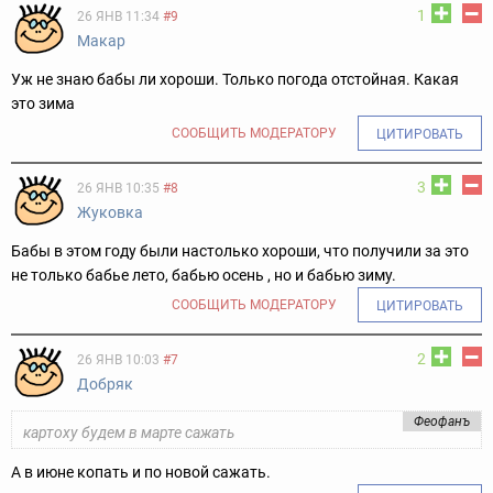
1
26 ЯНВ 11:34
#9
Макар
Уж не знаю бабы ли хороши. Только погода отстойная. Какая
это зима
СООБЩИТЬ МОДЕРАТОРУ
ЦИТИРОВАТЬ
3
26 ЯНВ 10:35
#8
Жуковка
Бабы в этом году были настолько хороши, что получили за это
не только бабье лето, бабью осень , но и бабью зиму.
СООБЩИТЬ МОДЕРАТОРУ
ЦИТИРОВАТЬ
2
26 ЯНВ 10:03
#7
Добряк
Феофанъ
картоху будем в марте сажать
А в июне копать и по новой сажать.