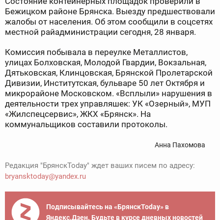
Состояние контейнерных площадок проверили в
Бежицком районе Брянска. Выезду предшествовали
жалобы от населения. Об этом сообщили в соцсетях
местной райадминистрации сегодня, 28 января.
Комиссия побывала в переулке Металлистов,
улицах Болховская, Молодой Гвардии, Вокзальная,
Дятьковская, Клинцовская, Брянской Пролетарской
Дивизии, Институтская, бульваре 50 лет Октября и
микрорайоне Московском. «Всплыли» нарушения в
деятельности трех управляшек: УК «Озерный», МУП
«Жилспецсервис», ЖКХ «Брянск». На
коммунальщиков составили протоколы.
Анна Пахомова
Редакция "БрянскToday" ждет ваших писем по адресу:
bryansktoday@yandex.ru
Подписывайтесь на «БрянскToday» в
Яндекс.Дзен. Будьте в курсе дневных новостей