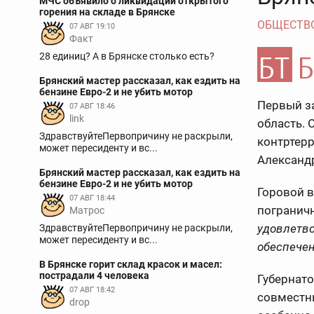
МЧС объявило о ликвидации открытого
горения на складе в Брянске
ОБЩЕСТВ
07 АВГ 19:10
Факт
28 единиц? А в Брянске столько есть?
Брянский мастер рассказал, как ездить на
бензине Евро-2 и не убить мотор
Первый з
07 АВГ 18:46
link
область. 
ЗдравствуйтеПервопричину не раскрыли,
контртерр
может пересиденту и вс...
Александ
Брянский мастер рассказал, как ездить на
бензине Евро-2 и не убить мотор
Горовой в
07 АВГ 18:44
погранич
Матрос
удовлетво
ЗдравствуйтеПервопричину не раскрыли,
может пересиденту и вс...
обеспечен
В Брянске горит склад красок и масел:
пострадали 4 человека
Губернато
07 АВГ 18:42
совместн
drop