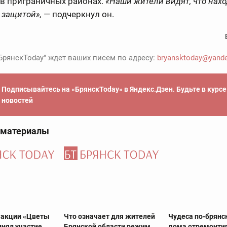
 в приграничных районах.
«Наши жители видят, что нахо
 защитой»,
— подчеркнул он.
БрянскToday" ждет ваших писем по адресу:
bryansktoday@yande
Подписывайтесь на «БрянскToday» в Яндекс.Дзен. Будьте в курс
новостей
 материалы
в акции «Цветы
Что означает для жителей
Чудеса по-брянс
инял участие
Брянской области режим
дома отремонти