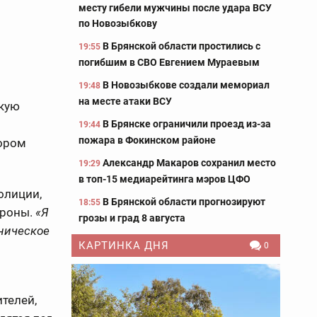
месту гибели мужчины после удара ВСУ
по Новозыбкову
В Брянской области простились с
19:55
погибшим в СВО Евгением Мураевым
В Новозыбкове создали мемориал
19:48
на месте атаки ВСУ
скую
В Брянске ограничили проезд из-за
19:44
пожара в Фокинском районе
тором
Александр Макаров сохранил место
19:29
в топ-15 медиарейтинга мэров ЦФО
олиции,
В Брянской области прогнозируют
18:55
ороны.
«Я
грозы и град 8 августа
ническое
КАРТИНКА ДНЯ
0
телей,