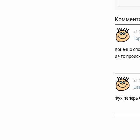
Коммент
21 
Го
Конечно спо
и что происх
21 
Св
Фух, теперь