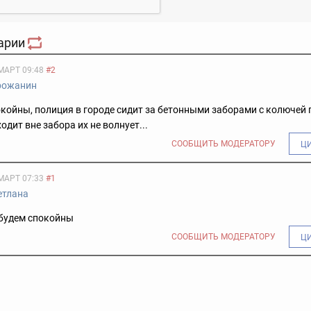
арии
МАРТ 09:48
#2
рожанин
койны, полиция в городе сидит за бетонными заборами с колючей
одит вне забора их не волнует...
СООБЩИТЬ МОДЕРАТОРУ
Ц
МАРТ 07:33
#1
етлана
 будем спокойны
СООБЩИТЬ МОДЕРАТОРУ
Ц