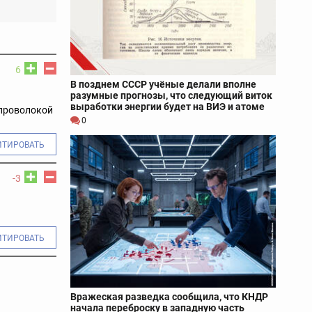
6
В позднем СССР учёные делали вполне
разумные прогнозы, что следующий виток
выработки энергии будет на ВИЭ и атоме
 проволокой
0
ИТИРОВАТЬ
-3
ИТИРОВАТЬ
Вражеская разведка сообщила, что КНДР
начала переброску в западную часть