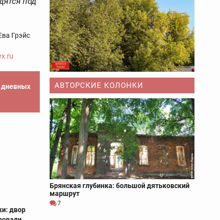
дятся под
Ева Грэйс
x.ru
АВТОРСКИЕ КОЛОНКИ
е дневных
Брянская глубинка: большой дятьковский
маршрут
7
ки: двор
ровали