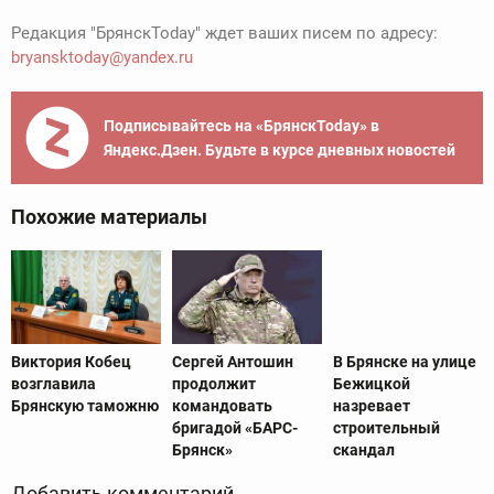
Редакция "БрянскToday" ждет ваших писем по адресу:
bryansktoday@yandex.ru
Подписывайтесь на «БрянскToday» в
Яндекс.Дзен. Будьте в курсе дневных новостей
Похожие материалы
Виктория Кобец
Сергей Антошин
В Брянске на улице
возглавила
продолжит
Бежицкой
Брянскую таможню
командовать
назревает
бригадой «БАРС-
строительный
Брянск»
скандал
Добавить комментарий