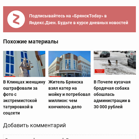
Подписывайтесь на «БрянскToday» в
Яндекс.Дзен. Будьте в курсе дневных новостей
Похожие материалы
В Клинцах женщину
Житель Брянска
В Почепе кусачая
оштрафовали за
взял катер на
бродячая собака
фото с
мойку и потребовал
обошлась
экстремистской
миллион: чем
администрации в
татуировкой в
кончилось дело
30 000 рублей
соцсети
Добавить комментарий