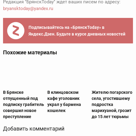
Редакция "БрянскToday" ждет ваших писем по адресу:
bryansktoday@yandex.ru
Подписывайтесь на «БрянскToday» в
Яндекс.Дзен. Будьте в курсе дневных новостей
Похожие материалы
В Брянске
В клинцовском
Жителю погарского
отпущенный под
кафе уголовник
села, угостившему
подписку грабитель
украл у бармена
подростка
совершил новое
кошелек
марихуаной, грозит
преступление
до 15 лет тюрьмы
Добавить комментарий