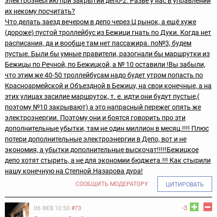
электроэнергию при закрытии депо-2. Разве у нас в управлении
их некому посчитать?
Что делать заезд вечером в депо через Ц рынок, а ещё хуже
(дороже) пустой троллейбус из Бежици гнать по Дуки. Когда нет
расписания, да и вообще там нет пассажира. по№3, будем
пустые.
Были бы умные правители, разогнали бы маршрутки из
Бежицы по Речной, по Бежицкой, а № 10 оставили !
Вы забыли,
что этим же 40-50 троллейбусам надо будет утром попасть по
Красноармейской и Объездной в Бежицу, на свои конечные, а на
этих улицах засилие маршруток, т. е. идти они будут пустые,(
поэтому №10 закрывают) а это напрасный пережег опять же
электроэнергии. Поэтому они и боятся говорить про эти
дополнительные убытки, там не один миллион в месяц.!!!! Плюс
потери дополнительные электроэнергии в Депо, вот и не
экономия, а убытки дополнительные выскочат!!!!!
Бежицкое
депо хотят стырить, а не для экономии бюджета.!!! Как стырили
нашу конечную на Степной.
Назарова дура!
СООБЩИТЬ МОДЕРАТОРУ
ЦИТИРОВАТЬ
-3
06 ФЕВ 10:50
#73