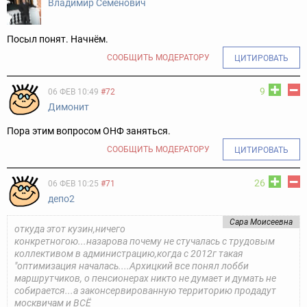
Владимир Семёнович
Посыл понят. Начнём.
СООБЩИТЬ МОДЕРАТОРУ
ЦИТИРОВАТЬ
9
06 ФЕВ 10:49
#72
Димонит
Пора этим вопросом ОНФ заняться.
СООБЩИТЬ МОДЕРАТОРУ
ЦИТИРОВАТЬ
26
06 ФЕВ 10:25
#71
депо2
Сара Моисеевна
откуда этот кузин,ничего
конкретногою...назарова почему не стучалась с трудовым
коллективом в администрацию,когда с 2012г такая
"оптимизация началась....Архицкий все понял лобби
маршрутчиков, о пенсионерах никто не думает и думать не
собирается...а законсервированную территорию продадут
москвичам и ВСЁ