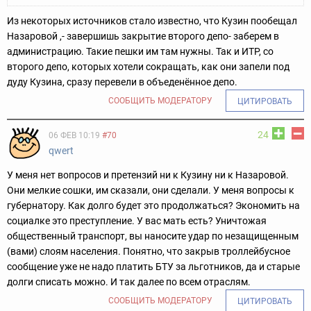
Из некоторых источников стало известно, что Кузин пообещал
Назаровой ,- завершишь закрытие второго депо- заберем в
администрацию. Такие пешки им там нужны. Так и ИТР, со
второго депо, которых хотели сокращать, как они запели под
дуду Кузина, сразу перевели в объеденённое депо.
СООБЩИТЬ МОДЕРАТОРУ
ЦИТИРОВАТЬ
24
06 ФЕВ 10:19
#70
qwert
У меня нет вопросов и претензий ни к Кузину ни к Назаровой.
Они мелкие сошки, им сказали, они сделали. У меня вопросы к
губернатору. Как долго будет это продолжаться? Экономить на
социалке это преступление. У вас мать есть? Уничтожая
общественный транспорт, вы наносите удар по незащищенным
(вами) слоям населения. Понятно, что закрыв троллейбусное
сообщение уже не надо платить БТУ за льготников, да и старые
долги списать можно. И так далее по всем отраслям.
СООБЩИТЬ МОДЕРАТОРУ
ЦИТИРОВАТЬ