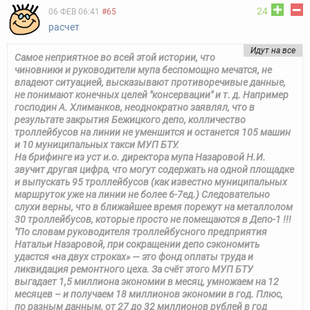
24
06 ФЕВ 06:41
#65
расчет
Идут на все
Самое неприятное во всей этой истории, что
чиновники и руководители мупа беспомощно мечатся, не
владеют ситуацией, высказывают противоречивые данные,
не понимают конечных целей "консервации" и т. д. Например
господин А. Хлиманков, неоднократно заявлял, что в
результате закрытия Бежицкого депо, колличество
троллейбусов на линии не уменшится и останется 105 машин
и 10 муниципальных такси МУП БТУ.
На брифинге из уст и.о. директора мупа Назаровой Н.И.
звучит другая цифра, что могут содержать на одной площадке
и выпускать 95 троллейбусов (как известно муниципальных
маршруток уже на линии не более 6-7ед.) Следовательно
слухи верны, что в ближайшее время порежут на металлолом
30 троллейбусов, которые просто не помещаются в Депо-1 !!!
"По словам руководителя троллейбусного предприятия
Натальи Назаровой, при сокращении депо сэкономить
удастся «на двух строках» — это фонд оплаты труда и
ликвидация ремонтного цеха. За счёт этого МУП БТУ
выгадает 1,5 миллиона экономии в месяц, умножаем на 12
месяцев – и получаем 18 миллионов экономии в год. Плюс,
по разным данным, от 27 до 32 миллионов рублей в год