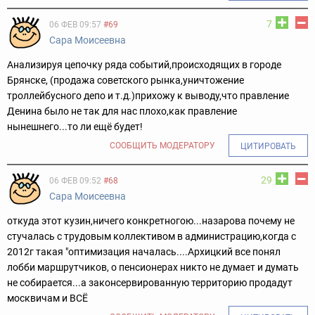
7
06 ФЕВ 09:57
#69
Сара Моисеевна
Анализируя цепочку ряда событий,происходящих в городе
Брянске, (продажа советского рынка,уничтожение
троллейбусного депо и т.д.)прихожу к выводу,что правление
Денина было не так для нас плохо,как правление
нынешнего...то ли ещё будет!
СООБЩИТЬ МОДЕРАТОРУ
ЦИТИРОВАТЬ
29
06 ФЕВ 09:52
#68
Сара Моисеевна
откуда этот кузин,ничего конкретногою...назарова почему не
стучалась с трудовым коллективом в администрацию,когда с
2012г такая "оптимизация началась....Архицкий все понял
лобби маршрутчиков, о пенсионерах никто не думает и думать
не собирается...а законсервированную территорию продадут
москвичам и ВСЁ