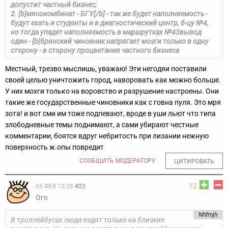
допустит частный бизнес;
2. [b]мясокомбинат - БГУ[/b] - так же будет наполняемость -
будут ехать и студенты и в диагностический центр, б-цу №4,
но тогда упадет наполняемость в маршрутках №43
вывод
один - [b]брянский чиновник напрягает мозги только в одну
сторону - в сторону процветания частного бизнеса
Местный, трезво мыслишь, уважаю! Эти негодяи поставили
своей целью уничтожить город, наворовать как можно больше.
У них мохги только на воровство и разрушение настроены. Они
такие же государственные чиновники как с говна пуля. Это мря
зота! и вот сми им тоже подпевают, вроде в уши льют что типа
злободневные темы поднимают, а сами убирают честные
комментарии, боятся вдруг небритость при лизании нежную
поверхность ж.опы повредит
СООБЩИТЬ МОДЕРАТОРУ
ЦИТИРОВАТЬ
12
05 ФЕВ 10:28
#23
Ого
Nhfrnjh
В троллейбусах люди ездят только на близкие