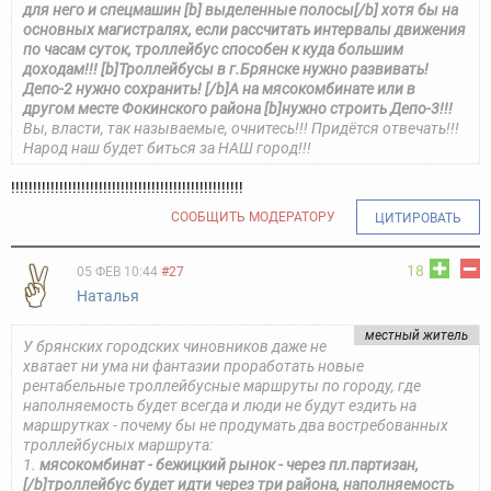
для него и спецмашин [b] выделенные полосы[/b] хотя бы на
основных магистралях, если рассчитать интервалы движения
по часам суток, троллейбус способен к куда большим
доходам!!! [b]Троллейбусы в г.Брянске нужно развивать!
Депо-2 нужно сохранить! [/b]А на мясокомбинате или в
другом месте Фокинского района [b]нужно строить Депо-3!!!
Вы, власти, так называемые, очнитесь!!! Придётся отвечать!!!
Народ наш будет биться за НАШ город!!!
!!!!!!!!!!!!!!!!!!!!!!!!!!!!!!!!!!!!!!!!!!!!!!!!!!!!!
СООБЩИТЬ МОДЕРАТОРУ
ЦИТИРОВАТЬ
18
05 ФЕВ 10:44
#27
Наталья
местный житель
У брянских городских чиновников даже не
хватает ни ума ни фантазии проработать новые
рентабельные троллейбусные маршруты по городу, где
наполняемость будет всегда и люди не будут ездить на
маршрутках - почему бы не продумать два востребованных
троллейбусных маршрута:
1.
мясокомбинат - бежицкий рынок - через пл.партизан,
[/b]троллейбус будет идти через три района, наполняемость