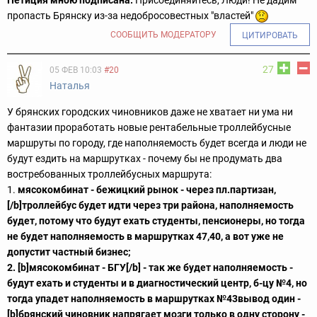
пропасть Брянску из-за недобросовестных "властей"
СООБЩИТЬ МОДЕРАТОРУ
ЦИТИРОВАТЬ
27
05 ФЕВ 10:03
#20
Наталья
У брянских городских чиновников даже не хватает ни ума ни
фантазии проработать новые рентабельные троллейбусные
маршруты по городу, где наполняемость будет всегда и люди не
будут ездить на маршрутках - почему бы не продумать два
востребованных троллейбусных маршрута:
1.
мясокомбинат - бежицкий рынок - через пл.партизан,
[/b]троллейбус будет идти через три района, наполняемость
будет, потому что будут ехать студенты, пенсионеры, но тогда
не будет наполняемость в маршрутках 47,40, а вот уже не
допустит частный бизнес;
2. [b]мясокомбинат - БГУ[/b] - так же будет наполняемость -
будут ехать и студенты и в диагностический центр, б-цу №4, но
тогда упадет наполняемость в маршрутках №43
вывод один -
[b]брянский чиновник напрягает мозги только в одну сторону -