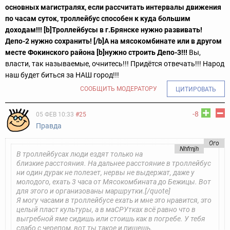
основных магистралях, если рассчитать интервалы движения
по часам суток, троллейбус способен к куда большим
доходам!!! [b]Троллейбусы в г.Брянске нужно развивать!
Депо-2 нужно сохранить! [/b]А на мясокомбинате или в другом
месте Фокинского района [b]нужно строить Депо-3!!!
Вы,
власти, так называемые, очнитесь!!! Придётся отвечать!!! Народ
наш будет биться за НАШ город!!!
СООБЩИТЬ МОДЕРАТОРУ
ЦИТИРОВАТЬ
-8
05 ФЕВ 10:33
#25
Правда
Ого
Nhfrnjh
В троллейбусах люди ездят только на
близкие расстояния. На дальнее расстояние в троллейбус
ни один дурак не полезет, нервы не выдержат, даже у
молодого, ехать 3 часа от Мясокомбината до Бежицы. Вот
для этого и организованы маршрутки.[/quote]
Я могу часами в троллейбусе ехать и мне это нравится, это
целый пласт культуры, а в маСРУтках всё равно что в
выгребной яме сидишь или стоишь как в погребе. У тебя
слабо с черепом, вот ты такое и пишешь,