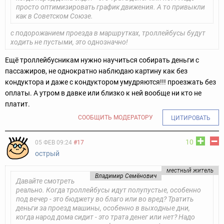
просто оптимизировать график движения. А то привыкли
как в Советском Союзе.
с подорожанием проезда в маршрутках, троллейбусы будут
ходить не пустыми, это однозначно!
Ещё троллейбусникам нужно научиться собирать деньги с
пассажиров, не однократно наблюдаю картину как без
кондуктора и даже с кондуктором умудряются!!! проезжать без
оплаты. А утром в давке или близко к ней вообще ни кто не
платит.
СООБЩИТЬ МОДЕРАТОРУ
ЦИТИРОВАТЬ
10
05 ФЕВ 09:24
#17
острый
местный житель
Владимир Семёнович
Давайте смотреть
реально. Когда троллейбусы идут полупустые, особенно
под вечер - это бюджету во благо или во вред? Тратить
деньги за проезд машины, особенно в выходные дни,
когда народ дома сидит - это трата денег или нет? Надо