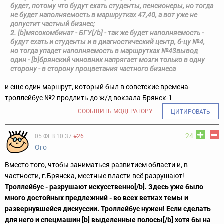
будет, потому что будут ехать студенты, пенсионеры, но тогда
не будет наполняемость в маршрутках 47,40, а вот уже не
допустит частный бизнес;
2. [b]мясокомбинат - БГУ[/b] - так же будет наполняемость -
будут ехать и студенты и в диагностический центр, б-цу №4,
но тогда упадет наполняемость в маршрутках №43
вывод
один - [b]брянский чиновник напрягает мозги только в одну
сторону - в сторону процветания частного бизнеса
и еще один маршрут, который был в советские времена
-
троллейбус №2 продлить до ж/д вокзала Брянск-1
СООБЩИТЬ МОДЕРАТОРУ
ЦИТИРОВАТЬ
24
05 ФЕВ 10:37
#26
Ого
Вместо того, чтобы заниматься развитием области и, в
частности, г.Брянска, местные власти всё разрушают!
Троллейбус - разрушают искусственно[/b]. Здесь уже было
много достойных предлежний - во всех ветках темы и
развернувшейся дискуссии. Троллейбус нужен! Если сделать
для него и спецмашин [b] выделенные полосы[/b] хотя бы на