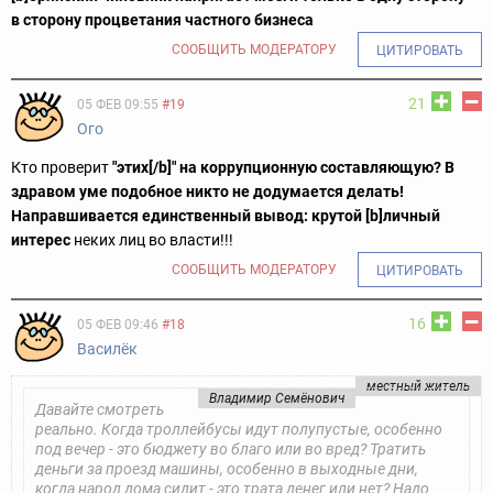
в сторону процветания частного бизнеса
СООБЩИТЬ МОДЕРАТОРУ
ЦИТИРОВАТЬ
21
05 ФЕВ 09:55
#19
Ого
Кто проверит
"этих[/b]" на коррупционную составляющую? В
здравом уме подобное никто не додумается делать!
Направшивается единственный вывод: крутой [b]личный
интерес
неких лиц во власти!!!
СООБЩИТЬ МОДЕРАТОРУ
ЦИТИРОВАТЬ
16
05 ФЕВ 09:46
#18
Василёк
местный житель
Владимир Семёнович
Давайте смотреть
реально. Когда троллейбусы идут полупустые, особенно
под вечер - это бюджету во благо или во вред? Тратить
деньги за проезд машины, особенно в выходные дни,
когда народ дома сидит - это трата денег или нет? Надо