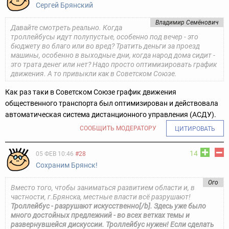
Сергей Брянский
Владимир Семёнович
Давайте смотреть реально. Когда
троллейбусы идут полупустые, особенно под вечер - это
бюджету во благо или во вред? Тратить деньги за проезд
машины, особенно в выходные дни, когда народ дома сидит -
это трата денег или нет? Надо просто оптимизировать график
движения. А то привыкли как в Советском Союзе.
Как раз таки в Советском Союзе график движения
общественного транспорта был оптимизирован и действовала
автоматическая система дистанционного управления (АСДУ).
СООБЩИТЬ МОДЕРАТОРУ
ЦИТИРОВАТЬ
14
05 ФЕВ 10:46
#28
Сохраним Брянск!
Ого
Вместо того, чтобы заниматься развитием области и, в
частности, г.Брянска, местные власти всё разрушают!
Троллейбус - разрушают искусственно[/b]. Здесь уже было
много достойных предлежний - во всех ветках темы и
развернувшейся дискуссии. Троллейбус нужен! Если сделать