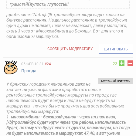
грамотей
Глупость, глупость!!!
[quote name="Nhfrnjh"]В троллейбусах люди ездят только на
близкие расстояния. На дальнее расстояние в троллейбус ни
один дурак не полезет, нервы не выдержат, даже у молодого,
ехать 3 часа от Мясокомбината до Бежицы. Вот для этого и
организованы маршрутки.
СООБЩИТЬ МОДЕРАТОРУ
ЦИТИРОВАТЬ
23
05 ФЕВ 10:31
#24
Правда
местный житель
У брянских городских чиновников даже не
хватает ни ума ни фантазии проработать новые
рентабельные троллейбусные маршруты по городу, где
наполняемость будет всегда и люди не будут ездить на
маршрутках - почему бы не продумать два востребованных
троллейбусных маршрута:
1.
мясокомбинат - бежицкий рынок - через пл.партизан,
[/b]троллейбус будет идти через три района, наполняемость
будет, потому что будут ехать студенты, пенсионеры, но тогда
не будет наполняемость в маршрутках 47,40, а вот уже не