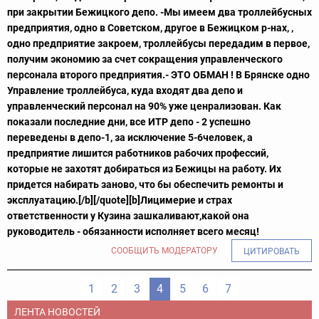
при закрытии Бежицкого депо. -Мы имеем два троллейбусных
предприятия, одно в Советском, другое в Бежицком р-нах, ,
одно предприятие закроем, троллейбусы передадим в первое,
получим экономию за счет сокращения управленческого
персонала второго предприятия.- ЭТО ОБМАН ! В Брянске одно
Управление троллейбуса, куда входят два депо и
управленческий персонал на 90% уже ценрализован. Как
показали последние дни, все ИТР депо - 2 успешно
переведены в депо-1, за исключение 5-6человек, а
предприятие лишится работников рабочих профессий,
которые не захотят добираться из Бежицы на работу. Их
придется набирать заново, что бы обеспечить ремонты и
эксплуатацию.[/b][/quote]
[b]Лицимерие и страх
ответственности у Кузина зашкаливают,какой она
руководитель - обязанности исполняет всего месяц!
СООБЩИТЬ МОДЕРАТОРУ
ЦИТИРОВАТЬ
1
2
3
4
5
6
7
ЛЕНТА НОВОСТЕЙ