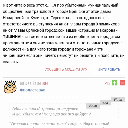
Я вот читаю весь этот с......ч про убыточный муниципальный
общественный транспорт в городе Брянске от этой дамы
Назаровой, от Кузина, от Терешина..... а не одного нет
ответственного выступления ни от главы города Хлиманкова,
ни от главы брянской городской администрации Макарова -
ТИШИНА!
- такое впечатление, что их вообще нет в городском
пространстве и они не занимают эти ответственные городские
должности - а для чего тогда городу и горожанам эти
чиновники? если они ничего не могут ни решить, ни пояснить, ни
сказать.....
СООБЩИТЬ МОДЕРАТОРУ
ЦИТИРОВАТЬ
-13
05 ФЕВ 15:56
#54
Фиоллетовна
Violin
Ага
Violin
Общественный транспорт не дешев.
И да. Убыточен ! Когда до вас это дойдет ?
"Ужасная плановая экономика" тянула общественный