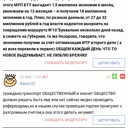
этого МУП БТУ выгадает 1,5 миллиона экономии в месяц,
умножаем на 12 месяцев – и получаем 18 миллионов
экономии в год. Плюс, по разным данным, от 27 до 32
миллионов рублей в год власти надеются выкроить на
сокращении маршрута №10."
Буквально несколько дней назад,
в сюжете на Губернии, та же Назарова, говорила, что
экономию получим за счёт оптимизации ИТР второго депо ( а
их всех перевели в первое) ОБЩЕМ КАЖДЫЙ ДЕНЬ ЧТО ТО
НОВОЕ ВЫДУМЫВАЕТ. НЕ ЛЮБЛЮ БРЕХНЮ!
СООБЩИТЬ МОДЕРАТОРУ
ЦИТИРОВАТЬ
22
05 ФЕВ 17:29
#57
бекас32
граждане,транспорт ОБЩЕСТВЕННЫЙ и значит ОБЩЕСТВО
должно решать быть ему или нет.сейчас модно проводить
референдумы,но в нашем случае правящая партия проиграет с
разгромным счетом,а она этого делать не умеет.
СООБЩИТЬ МОДЕРАТОРУ
ЦИТИРОВАТЬ