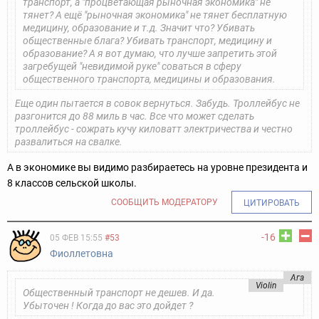
транспорт, а "процветающая рыночная экономика" не
тянет?
А ещё "рыночная экономика" не тянет бесплатную
медицину, образование и т.д. Значит что? Убивать
общественные блага? Убивать транспорт, медицину и
образование?
А я вот думаю, что лучше запретить этой
загребущей "невидимой руке" соваться в сферу
общественного транспорта, медицины и образования.
Еще один пытается в совок вернуться.
Забудь. Троллейбус не
разгонится до 88 миль в час.
Все что может сделать
троллейбус - сожрать кучу киловатт электричества и честно
развалиться на свалке.
А в экономике вы видимо разбираетесь на уровне президента и
8 классов сельской школы.
СООБЩИТЬ МОДЕРАТОРУ
ЦИТИРОВАТЬ
-16
05 ФЕВ 15:55
#53
Фиоллетовна
Ага
Violin
Общественный транспорт не дешев. И да.
Убыточен ! Когда до вас это дойдет ?