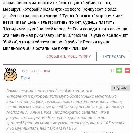
льшая экономия: поэтому и "сокращают"=убивают тот,
маршрут, который людям нужнее всего.
Конкурент в виде
дешёвого транспорта уходит? Тут же "наглеют" маршрутчики,
взвинчивая цены - альтернативы то нет, будешь платить.
"Невидимая рука" во всей красе.
***
Если доводить это до конца -
эта "невидимая рука" задушит 80% граждан. Думаю, все помнят
"байки", что для обслуживания "трубы" в России нужно
миллионов 30, а остальные люди - "лишние".
СООБЩИТЬ МОДЕРАТОРУ
ЦИТИРОВАТЬ
11
05 ФЕВ 14:51
#49
Петя.
маразм
Самое неприятное во всей этой истории, что
чиновники и руководители мупа беспомощно мечатся, не
владеют ситуацией, высказывают противоречивые данные,
не понимают конечных целей "консервации" и т. д. Например
господин А. Хлиманков, неоднократно заявлял, что в
результате закрытия Бежицкого депо, колличество
троллейбусов на линии не уменшится и останется 105 машин
и 10 муниципальных такси МУП БТУ.