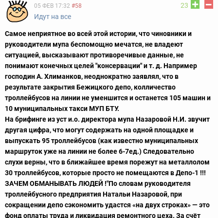
23
05 ФЕВ 17:32
#58
Идут на все
Самое неприятное во всей этой истории, что чиновники и
руководители мупа беспомощно мечатся, не владеют
ситуацией, высказывают противоречивые данные, не
понимают конечных целей "консервации" и т. д. Например
господин А. Хлиманков, неоднократно заявлял, что в
результате закрытия Бежицкого депо, колличество
троллейбусов на линии не уменшится и останется 105 машин и
10 муниципальных такси МУП БТУ.
На брифинге из уст и.о. директора мупа Назаровой Н.И. звучит
другая цифра, что могут содержать на одной площадке и
выпускать 95 троллейбусов (как известно муниципальных
маршруток уже на линии не более 6-7ед.) Следовательно
слухи верны, что в ближайшее время порежут на металлолом
30 троллейбусов, которые просто не помещаются в Депо-1 !!!
ЗАЧЕМ ОБМАНЫВАТЬ ЛЮДЕЙ !
"По словам руководителя
троллейбусного предприятия Натальи Назаровой, при
сокращении депо сэкономить удастся «на двух строках» — это
фонд оплаты труда и ликвидация ремонтного цеха. За счёт