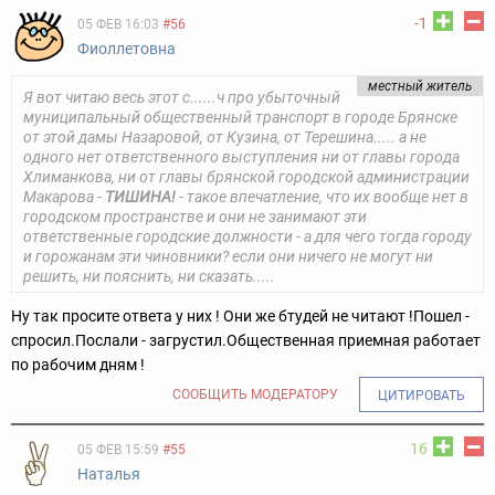
-1
05 ФЕВ 16:03
#56
Фиоллетовна
местный житель
Я вот читаю весь этот с......ч про убыточный
муниципальный общественный транспорт в городе Брянске
от этой дамы Назаровой, от Кузина, от Терешина..... а не
одного нет ответственного выступления ни от главы города
Хлиманкова, ни от главы брянской городской администрации
Макарова -
ТИШИНА!
- такое впечатление, что их вообще нет в
городском пространстве и они не занимают эти
ответственные городские должности - а для чего тогда городу
и горожанам эти чиновники? если они ничего не могут ни
решить, ни пояснить, ни сказать.....
Ну так просите ответа у них ! Они же бтудей не читают !
Пошел -
спросил.
Послали - загрустил.
Общественная приемная работает
по рабочим дням !
СООБЩИТЬ МОДЕРАТОРУ
ЦИТИРОВАТЬ
16
05 ФЕВ 15:59
#55
Наталья