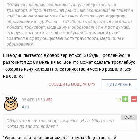
"Ужасная плановая экономика" тянула общественный
транспорт, а "процветающая рыночная экономика" не тянет?
А
ещё "рыночная экономика" не тянет бесплатную медицину,
образование и т.д. Значит что? Убивать общественные блага?
Убивать транспорт, медицину и образование?
А я вот думаю,
что лучше запретить этой загребущей "невидимой руке"
соваться в сферу общественного транспорта, медицины и
образования.
Еще один пытается в совок вернуться.
Забудь. Троллейбус не
разгонится до 88 миль в час.
Все что может сделать троллейбус
- сожрать кучу киловатт электричества и честно развалиться
на свалке.
СООБЩИТЬ МОДЕРАТОРУ
ЦИТИРОВАТЬ
10
05 ФЕВ 15:50
#52
Ага
Violin
Общественный транспорт не дешев. И да. Убыточен !
Когда до вас это дойдет ?
"Ужасная плановая экономика" тянула общественный