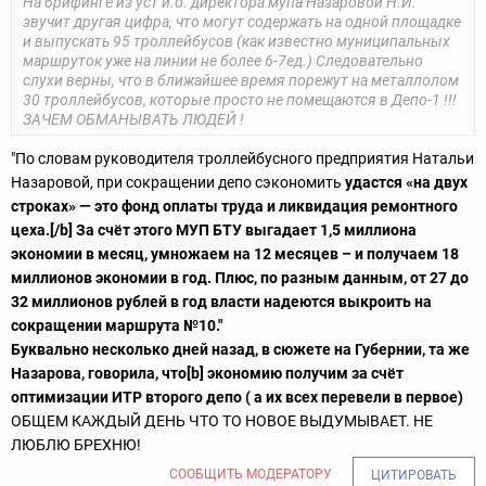
На брифинге из уст и.о. директора мупа Назаровой Н.И.
звучит другая цифра, что могут содержать на одной площадке
и выпускать 95 троллейбусов (как известно муниципальных
маршруток уже на линии не более 6-7ед.) Следовательно
слухи верны, что в ближайшее время порежут на металлолом
30 троллейбусов, которые просто не помещаются в Депо-1 !!!
ЗАЧЕМ ОБМАНЫВАТЬ ЛЮДЕЙ !
"По словам руководителя троллейбусного предприятия Натальи
Назаровой, при сокращении депо сэкономить
удастся «на двух
строках» — это фонд оплаты труда и ликвидация ремонтного
цеха.[/b] За счёт этого МУП БТУ выгадает 1,5 миллиона
экономии в месяц, умножаем на 12 месяцев – и получаем 18
миллионов экономии в год. Плюс, по разным данным, от 27 до
32 миллионов рублей в год власти надеются выкроить на
сокращении маршрута №10."
Буквально несколько дней назад, в сюжете на Губернии, та же
Назарова, говорила, что[b] экономию получим за счёт
оптимизации ИТР второго депо ( а их всех перевели в первое)
ОБЩЕМ КАЖДЫЙ ДЕНЬ ЧТО ТО НОВОЕ ВЫДУМЫВАЕТ. НЕ
ЛЮБЛЮ БРЕХНЮ!
СООБЩИТЬ МОДЕРАТОРУ
ЦИТИРОВАТЬ