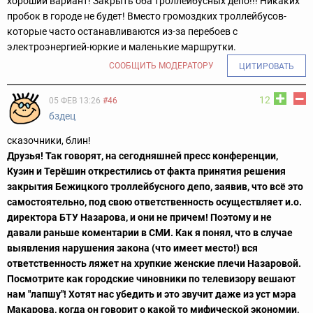
хороший вариант! Закрыть оба троллейбусных депо!!! Никаких
пробок в городе не будет! Вместо громоздких троллейбусов-
которые часто останавливаются из-за перебоев с
электроэнергией-юркие и маленькие маршрутки.
СООБЩИТЬ МОДЕРАТОРУ
ЦИТИРОВАТЬ
12
05 ФЕВ 13:26
#46
бздец
сказочники, блин!
Друзья! Так говорят, на сегодняшней пресс конференции,
Кузин и Терёшин открестились от факта принятия решения
закрытия Бежицкого троллейбусного депо, заявив, что всё это
самостоятельно, под свою ответственность осуществляет и.о.
директора БТУ Назарова, и они не причем! Поэтому и не
давали раньше коментарии в СМИ. Как я понял, что в случае
выявления нарушения закона (что имеет место!) вся
ответственность ляжет на хрупкие женские плечи Назаровой.
Посмотрите как городские чиновники по телевизору вешают
нам "лапшу"! Хотят нас убедить и это звучит даже из уст мэра
Макарова, когда он говорит о какой то мифической экономии,