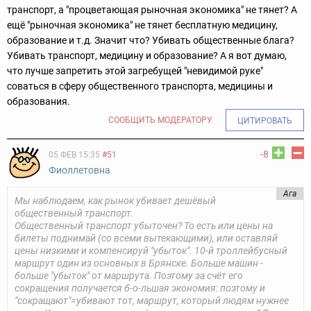
транспорт, а "процветающая рыночная экономика" не тянет?
А
ещё "рыночная экономика" не тянет бесплатную медицину,
образование и т.д. Значит что? Убивать общественные блага?
Убивать транспорт, медицину и образование?
А я вот думаю,
что лучше запретить этой загребущей "невидимой руке"
соваться в сферу общественного транспорта, медицины и
образования.
СООБЩИТЬ МОДЕРАТОРУ
ЦИТИРОВАТЬ
-8
05 ФЕВ 15:35
#51
Фиоллетовна
Ага
Мы наблюдаем, как рынок убивает дешёвый
общественный транспорт.
Общественный транспорт убыточен? То есть или цены на
билеты поднимай (со всеми вытекающими), или оставляй
цены низкими и компенсируй "убыток".
10-й троллейбусный
маршрут один из основных в Брянске. Больше машин -
больше "убыток" от маршрута. Поэтому за счёт его
сокращения получается б-о-льшая экономия: поэтому и
"сокращают"=убивают тот, маршрут, который людям нужнее