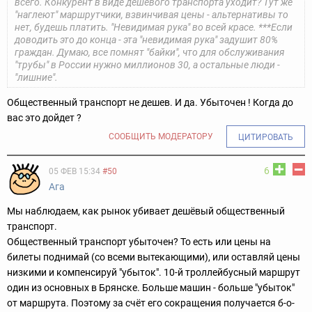
всего.
Конкурент в виде дешёвого транспорта уходит? Тут же
"наглеют" маршрутчики, взвинчивая цены - альтернативы то
нет, будешь платить.
"Невидимая рука" во всей красе.
***
Если
доводить это до конца - эта "невидимая рука" задушит 80%
граждан. Думаю, все помнят "байки", что для обслуживания
"трубы" в России нужно миллионов 30, а остальные люди -
"лишние".
Общественный транспорт не дешев. И да. Убыточен ! Когда до
вас это дойдет ?
СООБЩИТЬ МОДЕРАТОРУ
ЦИТИРОВАТЬ
6
05 ФЕВ 15:34
#50
Ага
Мы наблюдаем, как рынок убивает дешёвый общественный
транспорт.
Общественный транспорт убыточен? То есть или цены на
билеты поднимай (со всеми вытекающими), или оставляй цены
низкими и компенсируй "убыток".
10-й троллейбусный маршрут
один из основных в Брянске. Больше машин - больше "убыток"
от маршрута. Поэтому за счёт его сокращения получается б-о-