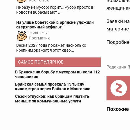
возможно
Как-то так
Ниразу не мусор) горит… мусор просто в
женщинам
новости вбрасывают ...
Заявки на
На улице Советской в Брянске уложили
сверхпрочный асфальт
материнст
07 АВГ 15:17
Прогматик
Подробнее
Весна 2027 года покажет насколько
крепким окажется этот свер...
САМОЕ ПОПУЛЯРНОЕ
Редакция "
В Брянске на борьбу с мусором вывели 112
чиновников
Брянская семья проехала 15 тысяч
километров через Байкал и Монголию
Сезон отпусков: как брянцам платить
меньше за коммунальные услуги
Похожие