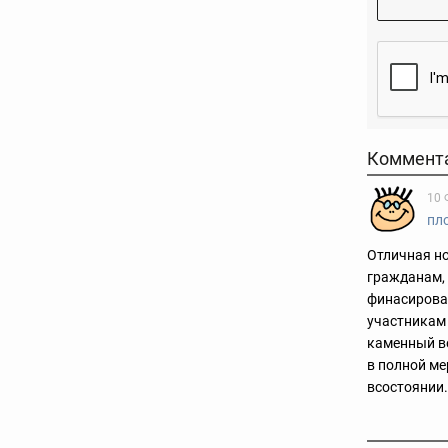
Коммент
10 
пл
Отличная но
гражданам, 
финасирова
участникам 
каменный ве
в полной ме
всостоянии.