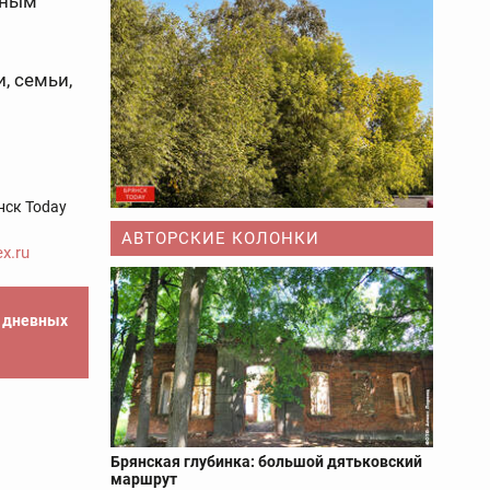
нным
, семьи,
нск Today
АВТОРСКИЕ КОЛОНКИ
x.ru
е дневных
Брянская глубинка: большой дятьковский
маршрут