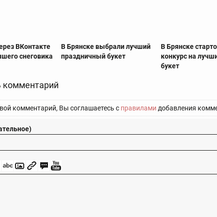
через ВКонтакте
В Брянске выбрали лучший
В Брянске старт
чшего снеговика
праздничный букет
конкурс на лучш
букет
 комментарий
вой комментарий, Вы соглашаетесь с
правилами
добавления комме
ательное)