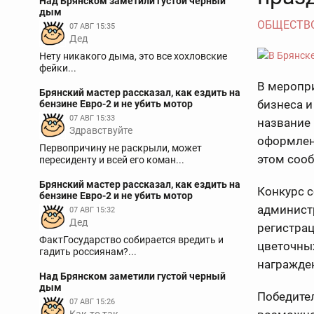
Над Брянском заметили густой черный
дым
ОБЩЕСТВ
07 АВГ 15:35
Дед
Нету никакого дыма, это все хохловские
фейки...
В меропри
Брянский мастер рассказал, как ездить на
бизнеса и
бензине Евро-2 и не убить мотор
07 АВГ 15:33
название 
Здравствуйте
оформлен
Первопричину не раскрыли, может
этом соо
пересиденту и всей его коман...
Брянский мастер рассказал, как ездить на
Конкурс с
бензине Евро-2 и не убить мотор
администр
07 АВГ 15:32
Дед
регистрац
ФактГосударство собирается вредить и
цветочных
гадить россиянам?...
награжде
Над Брянском заметили густой черный
дым
Победител
07 АВГ 15:26