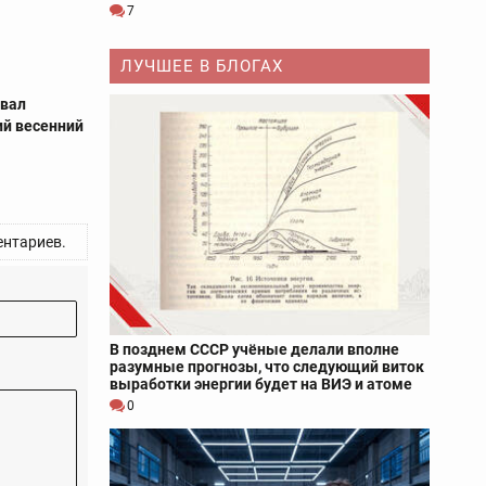
7
ЛУЧШЕЕ В БЛОГАХ
овал
ий весенний
нтариев.
В позднем СССР учёные делали вполне
разумные прогнозы, что следующий виток
выработки энергии будет на ВИЭ и атоме
0