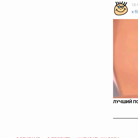
10 
x-fi
ЛУЧШИЙ ПО