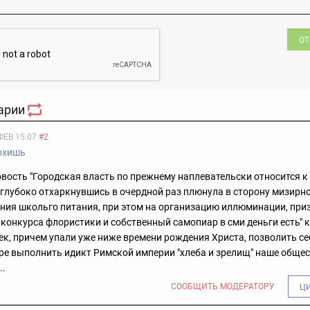
ОТ
арии
ФЕВ 15:07
#2
охишь
вость "Городская власть по прежнему наплевательски относится 
глубоко отхаркнувшись в очердной раз плюнула в сторону мизирн
ния школьго питания, при этом на организацию иллюминации, при
конкурса флористики и собственный самопиар в сми деньги есть" 
к, причем упали уже ниже времени рождения Христа, позволить себ
ре выполнить идикт Римской империи "хлеба и зрелищ" наше общес
..
СООБЩИТЬ МОДЕРАТОРУ
Ц