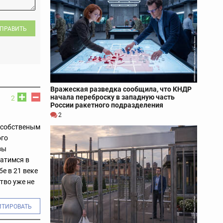
ПРАВИТЬ
Вражеская разведка сообщила, что КНДР
начала переброску в западную часть
2
России ракетного подразделения
2
к собственым
ого
зы
катимся в
е в 21 веке
тво уже не
ИТИРОВАТЬ