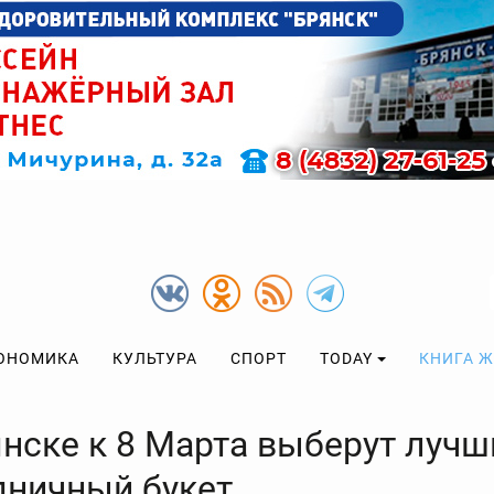
ОНОМИКА
КУЛЬТУРА
СПОРТ
TODAY
КНИГА 
янске к 8 Марта выберут лучш
дничный букет