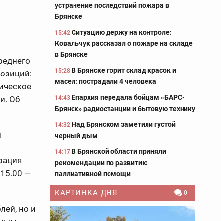
устранение последствий пожара в
Брянске
Ситуацию держу на контроле:
15:42
Ковальчук рассказал о пожаре на складе
в Брянске
реднего
В Брянске горит склад красок и
15:28
позиций:
масел: пострадали 4 человека
тическое
Епархия передала бойцам «БАРС-
14:43
и. Об
Брянск» радиостанции и бытовую технику
Над Брянском заметили густой
14:32
й
черный дым
В Брянской области приняли
14:17
трация
рекомендации по развитию
 15.00 —
паллиативной помощи
КАРТИНКА ДНЯ
0
лей, но и