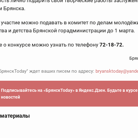
сть лично подарить свои творческие работы заслуже
 Брянска.
 участие можно подавать в комитет по делам молодёжи
ва и детства Брянской горадминистрации до 1 марта.
 о конкурсе можно узнать по телефону
72-18-72.
Бря
БрянскToday" ждет ваших писем по адресу:
bryansktoday@yande
Подписывайтесь на «БрянскToday» в Яндекс.Дзен. Будьте в курс
новостей
 материалы