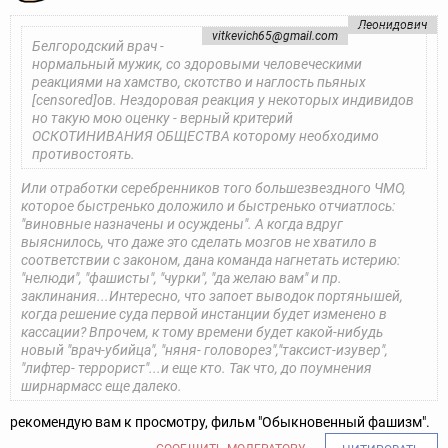
Леонидович
vitkevich65@gmail.com
Белгородский врач -
нормальный мужик, со здоровыми человеческими
реакциями на хамство, скотство и наглость пьяных
[censored]ов. Нездоровая реакция у некоторых индивидов
но такую мою оценку - верный критерий
ОСКОТИНИВАНИЯ ОБЩЕСТВА которому необходимо
противостоять.
Или отработки серебренников того большезвездного ЧМО,
которое быстренько доложило и быстренько отчиатлось:
"виновные назначены и осуждены". А когда вдруг
выяснилось, что даже это сделать мозгов не хватило в
соответствии с законом, дана команда нагнетать истерию:
"нелюди", "фашисты", "чурки", "да желаю вам" и пр.
заклинания...Интересно, что запоет выводок портянышей,
когда решение суда первой инстанции будет изменено в
кассации? Впрочем, к тому времени будет какой-нибудь
новый "врач-убийца", "няня- головорез","таксист-изувер",
"лифтер- террорист"...и еще кто. Так что, до поумнения
ширнармасс еще далеко.
рекомендую вам к просмотру, фильм "Обыкновенный фашизм".