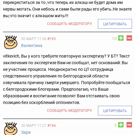
перекреститься за то ,что теперь их алкаш не будет дома им
нервы мотать.Они небось и сами были рады его убить.Не знаете
вы,что значит с алкашом жить!!!
СООБЩИТЬ МОДЕРАТОРУ
ЦИТИРОВАТЬ
10
30 МАРТ 11:36
#195
Валентина
vitkevich, Вы у кого требуете повторную экспертизу? У БТ? Текст
заключения по экспертизе Вам не сообщат, нет оснований: Вы
не участник процесса. Неоднократно по ЦТ сотрудница
следственного управления по Белгородской области
озвучивала причину смерти умершего. Попробуйте пообщаться
с белгородскими блогерами. Предполагаю, что Ваше
образование и воспитание позволят Вам отстаивать свою
позицию без оскорблений оппонентов.
СООБЩИТЬ МОДЕРАТОРУ
ЦИТИРОВАТЬ
5
30 МАРТ 11:27
#194
Заря