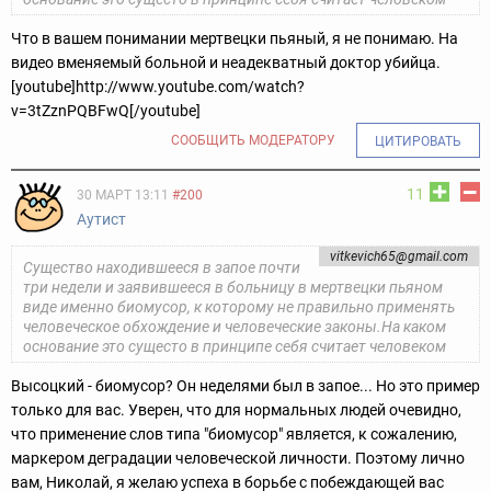
Что в вашем понимании мертвецки пьяный, я не понимаю. На
видео вменяемый больной и неадекватный доктор убийца.
[youtube]http://www.youtube.com/watch?
v=3tZznPQBFwQ[/youtube]
СООБЩИТЬ МОДЕРАТОРУ
ЦИТИРОВАТЬ
11
30 МАРТ 13:11
#200
Аутист
vitkevich65@gmail.com
Существо находившееся в запое почти
три недели и заявившееся в больницу в мертвецки пьяном
виде именно биомусор, к которому не правильно применять
человеческое обхождение и человеческие законы.На каком
основание это сущесто в принципе себя считает человеком
Высоцкий - биомусор? Он неделями был в запое... Но это пример
только для вас. Уверен, что для нормальных людей очевидно,
что применение слов типа "биомусор" является, к сожалению,
маркером деградации человеческой личности. Поэтому лично
вам, Николай, я желаю успеха в борьбе с побеждающей вас