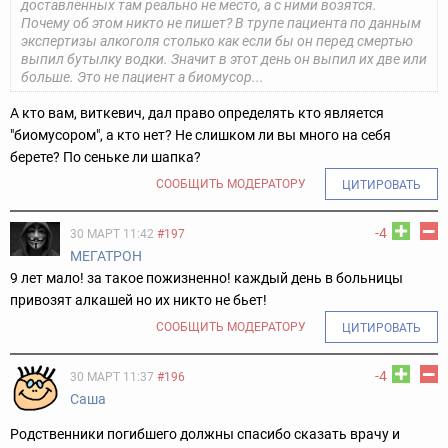
доставленных там реально не место, а с ними возятся.
Почему об этом никто не пишет? В трупе пациента по данным
экспертизы алкоголя столько как если бы он перед смертью
выпил бутылку водки. Значит в этот день он выпил их две или
больше. Это не пациент а биомусор...
А кто вам, виткевич, дал право определять кто является
"биомусором", а кто нет? Не слишком ли вы много на себя
берете? По сеньке ли шапка?
СООБЩИТЬ МОДЕРАТОРУ
ЦИТИРОВАТЬ
-4
30 МАРТ 11:42
#197
МЕГАТРОН
9 лет мало! за такое пожизненно! каждый день в больницы
привозят алкашей но их никто не бьет!
СООБЩИТЬ МОДЕРАТОРУ
ЦИТИРОВАТЬ
-4
30 МАРТ 11:37
#196
Саша
Родственники погибшего должны спасибо сказать врачу и