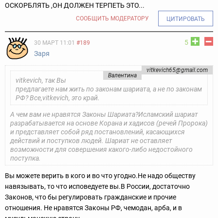
ОСКОРБЛЯТЬ ,ОН ДОЛЖЕН ТЕРПЕТЬ ЭТО...
СООБЩИТЬ МОДЕРАТОРУ
ЦИТИРОВАТЬ
5
30 МАРТ 11:01
#189
Заря
vitkevich65@gmail.com
Валентина
vitkevich, так Вы
предлагаете нам жить по законам шариата, а не по законам
РФ? Все,vitkevich, это край.
А чем вам не нравятся Законы Шариата?Исламский шариат
разрабатывается на основе Корана и хадисов (речей Пророка)
и представляет собой ряд постановлений, касающихся
действий и поступков людей. Шариат не оставляет
возможности для совершения какого-либо недостойного
поступка.
Вы можете верить в кого и во что угодно.
Не надо обществу
навязывать, то что исповедуете вы.
В России, достаточно
Законов, что бы регулировать гражданские и прочие
отношения. Не нравятся Законы РФ, чемодан, арба, и в