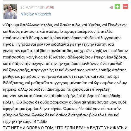
-8
30 МАРТ 11:01
#190
Nikolay Vitkevich
«Ὄμνυμι Ἀπόλλωνα ἰητρὸν, καὶ Ἀσκληπιὸν, καὶ Ὑγείαν, καὶ Πανάκειαν,
καὶ θεοὺς πάντας τε καὶ πάσας, ἵστορας ποιεύμενος, ἐπιτελέα
ποιήσειν κατὰ δύναμιν καὶ κρίσιν ἐμὴν ὅρκον τόνδε καὶ ξυγγραφὴν
τήνδε. Ἡγήσασθαι μὲν τὸν διδάξαντά με τὴν τέχνην ταύτην ἴσα
γενέτῃσιν ἐμοῖσι, καὶ βίου κοινώσασθαι, καὶ χρεῶν χρηίζοντι μετάδοσιν
ποιήσασθαι, καὶ γένος τὸ ἐξ ωὐτέου ἀδελφοῖς ἴσον ἐπικρινέειν ἄῤῥεσι,
καὶ διδάξειν τὴν τέχνην ταύτην, ἢν χρηίζωσι μανθάνειν, ἄνευ μισθοῦ
καὶ ξυγγραφῆς, παραγγελίης τε καὶ ἀκροήσιος καὶ τῆς λοιπῆς ἁπάσης
μαθήσιος μετάδοσιν ποιήσασθαι υἱοῖσί τε ἐμοῖσι, καὶ τοῖσι τοῦ ἐμὲ
διδάξαντος, καὶ μαθηταῖσι συγγεγραμμένοισί τε καὶ ὡρκισμένοις νόμῳ
ἰητρικῷ, ἄλλῳ δὲ οὐδενί. Διαιτήμασί τε χρήσομαι ἐπ' ὠφελείῃ
καμνόντων κατὰ δύναμιν καὶ κρίσιν ἐμὴν, ἐπὶ δηλήσει δὲ καὶ ἀδικίῃ
εἴρξειν. Οὐ δώσω δὲ οὐδὲ φάρμακον οὐδενὶ αἰτηθεὶς θανάσιμον, οὐδὲ
ὑφηγήσομαι ξυμβουλίην τοιήνδε. Ὁμοίως δὲ οὐδὲ γυναικὶ πεσσὸν
φθόριον δώσω. Ἁγνῶς δὲ καὶ ὁσίως διατηρήσω βίον τὸν ἐμὸν καὶ
τέχνην τὴν ἐμήν. И т.дд»
ТУТ НЕТ НИ СЛОВА О ТОМ, ЧТО ЕСЛИ ВРАЧА БУДУТ УНИЖАТЬ И