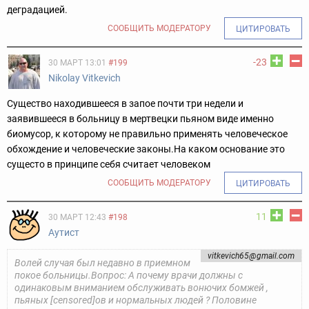
деградацией.
СООБЩИТЬ МОДЕРАТОРУ
ЦИТИРОВАТЬ
-23
30 МАРТ 13:01
#199
Nikolay Vitkevich
Существо находившееся в запое почти три недели и
заявившееся в больницу в мертвецки пьяном виде именно
биомусор, к которому не правильно применять человеческое
обхождение и человеческие законы.На каком основание это
сущесто в принципе себя считает человеком
СООБЩИТЬ МОДЕРАТОРУ
ЦИТИРОВАТЬ
11
30 МАРТ 12:43
#198
Аутист
vitkevich65@gmail.com
Волей случая был недавно в приемном
покое больницы.Вопрос: А почему врачи должны с
одинаковым вниманием обслуживать вонючих бомжей ,
пьяных [censored]ов и нормальных людей ? Половине