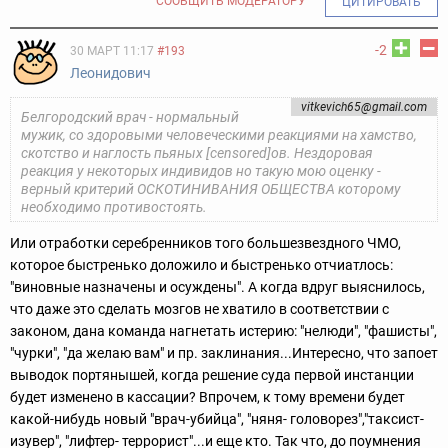
СООБЩИТЬ МОДЕРАТОРУ
ЦИТИРОВАТЬ
-2
30 МАРТ 11:17
#193
Леонидович
vitkevich65@gmail.com
Белгородский врач - нормальный
мужик, со здоровыми человеческими реакциями на хамство,
скотство и наглость пьяных [censored]ов. Нездоровая
реакция у некоторых индивидов но такую мою оценку -
верный критерий ОСКОТИНИВАНИЯ ОБЩЕСТВА которому
необходимо противостоять.
Или отработки серебренников того большезвездного ЧМО,
которое быстренько доложило и быстренько отчиатлось:
"виновные назначены и осуждены". А когда вдруг выяснилось,
что даже это сделать мозгов не хватило в соответствии с
законом, дана команда нагнетать истерию: "нелюди", "фашисты",
"чурки", "да желаю вам" и пр. заклинания...Интересно, что запоет
выводок портянышей, когда решение суда первой инстанции
будет изменено в кассации? Впрочем, к тому времени будет
какой-нибудь новый "врач-убийца", "няня- головорез","таксист-
изувер", "лифтер- террорист"...и еще кто. Так что, до поумнения