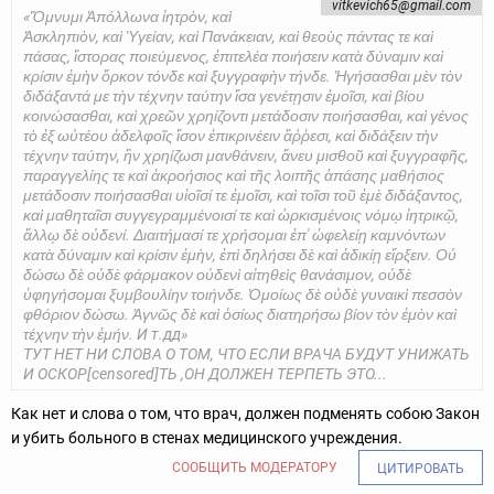
vitkevich65@gmail.com
«Ὄμνυμι Ἀπόλλωνα ἰητρὸν, καὶ
Ἀσκληπιὸν, καὶ Ὑγείαν, καὶ Πανάκειαν, καὶ θεοὺς πάντας τε καὶ
πάσας, ἵστορας ποιεύμενος, ἐπιτελέα ποιήσειν κατὰ δύναμιν καὶ
κρίσιν ἐμὴν ὅρκον τόνδε καὶ ξυγγραφὴν τήνδε. Ἡγήσασθαι μὲν τὸν
διδάξαντά με τὴν τέχνην ταύτην ἴσα γενέτῃσιν ἐμοῖσι, καὶ βίου
κοινώσασθαι, καὶ χρεῶν χρηίζοντι μετάδοσιν ποιήσασθαι, καὶ γένος
τὸ ἐξ ωὐτέου ἀδελφοῖς ἴσον ἐπικρινέειν ἄῤῥεσι, καὶ διδάξειν τὴν
τέχνην ταύτην, ἢν χρηίζωσι μανθάνειν, ἄνευ μισθοῦ καὶ ξυγγραφῆς,
παραγγελίης τε καὶ ἀκροήσιος καὶ τῆς λοιπῆς ἁπάσης μαθήσιος
μετάδοσιν ποιήσασθαι υἱοῖσί τε ἐμοῖσι, καὶ τοῖσι τοῦ ἐμὲ διδάξαντος,
καὶ μαθηταῖσι συγγεγραμμένοισί τε καὶ ὡρκισμένοις νόμῳ ἰητρικῷ,
ἄλλῳ δὲ οὐδενί. Διαιτήμασί τε χρήσομαι ἐπ' ὠφελείῃ καμνόντων
κατὰ δύναμιν καὶ κρίσιν ἐμὴν, ἐπὶ δηλήσει δὲ καὶ ἀδικίῃ εἴρξειν. Οὐ
δώσω δὲ οὐδὲ φάρμακον οὐδενὶ αἰτηθεὶς θανάσιμον, οὐδὲ
ὑφηγήσομαι ξυμβουλίην τοιήνδε. Ὁμοίως δὲ οὐδὲ γυναικὶ πεσσὸν
φθόριον δώσω. Ἁγνῶς δὲ καὶ ὁσίως διατηρήσω βίον τὸν ἐμὸν καὶ
τέχνην τὴν ἐμήν. И т.дд»
ТУТ НЕТ НИ СЛОВА О ТОМ, ЧТО ЕСЛИ ВРАЧА БУДУТ УНИЖАТЬ
И ОСКОР[censored]ТЬ ,ОН ДОЛЖЕН ТЕРПЕТЬ ЭТО...
Как нет и слова о том, что врач, должен подменять собою Закон
и убить больного в стенах медицинского учреждения.
СООБЩИТЬ МОДЕРАТОРУ
ЦИТИРОВАТЬ