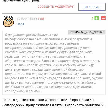
мусульманскую страну.
СООБЩИТЬ МОДЕРАТОРУ
ЦИТИРОВАТЬ
5
30 МАРТ 10:56
#188
Заря
COMMENT_TEXT_QUOTE
Я направляю режим больных к их
выгоде сообразно с моими силами и моим разумением,
воздерживаясь от причинения всякого вреда и
несправедливости. Я не дам никому просимого у меня
смертельного средства и не покажу пути для подобного
замысла; точно так же я не вручу никакой женщине
абортивного пессария. Чисто и непорочно буду я проводить
свою жизнь и свое искусство. Я ни в коем случае не буду
делать сечения у страдающих каменной болезнью,
предоставив это людям, занимающимся этим делом. В какой
бы дом я ни вошел, я войду туда для пользы больного, будучи
далёк от всякого намеренного, неправедного и пагубного,
особенно от любовных дел с женщинами и мужчинами,
свободными и рабами.
вот, что должен знать как Отче Наш любой врач. Если бы
белгородский, придерживался Клятвы Гиппократа, убийства бы