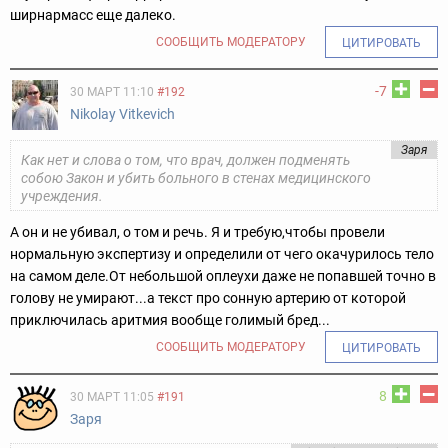
ширнармасс еще далеко.
СООБЩИТЬ МОДЕРАТОРУ
ЦИТИРОВАТЬ
-7
30 МАРТ 11:10
#192
Nikolay Vitkevich
Заря
Как нет и слова о том, что врач, должен подменять
собою Закон и убить больного в стенах медицинского
учреждения.
А он и не убивал, о том и речь. Я и требую,чтобы провели
нормальную экспертизу и определили от чего окачурилось тело
на самом деле.От небольшой оплеухи даже не попавшей точно в
голову не умирают...а текст про сонную артерию от которой
приключилась аритмия вообще голимый бред...
СООБЩИТЬ МОДЕРАТОРУ
ЦИТИРОВАТЬ
8
30 МАРТ 11:05
#191
Заря