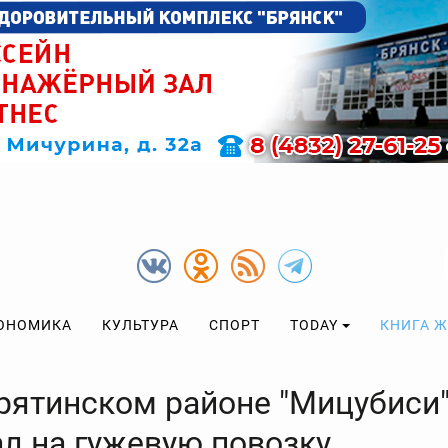
ОНОМИКА
КУЛЬТУРА
СПОРТ
TODAY
КНИГА 
рятинском районе "Мицубиси
ал на гужевую повозку