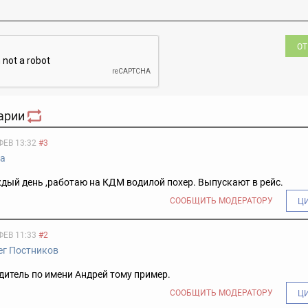
ОТ
арии
ФЕВ 13:32
#3
на
дый день ,работаю на КДМ водилой похер. Выпускают в рейс.
СООБЩИТЬ МОДЕРАТОРУ
Ц
ФЕВ 11:33
#2
ег Постников
итель по имени Андрей тому пример.
СООБЩИТЬ МОДЕРАТОРУ
Ц