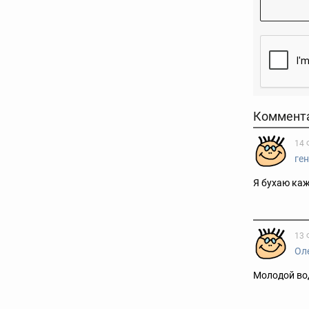
Коммент
14 
ге
Я бухаю каж
13 
Ол
Молодой вод