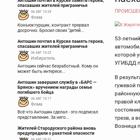
Антошин почтил в Курске память героев,
спасавших жителей приграничья
ПРОИСШЕ
06 АВГ 10:29
Фома
Конъюктурщик, контракт прервал
досрочно. Бросил своих "детей...
53-летний
Антошин почтил в Курске память героев,
автомоби
спасавших жителей приграничья
06 АВГ 10:23
которой у
Избиратель
УГИБДД п
Антошин сейчас безработный. Кому он
может быть интересе...
В резуль
Антошин завершил службу в «БАРС —
гужевой 
Брянск» вручением награды семье
погибшего бойца
районную 
06 АВГ 10:17
правой кл
Фома
состояние
Всё что Антошин сделал - это подписал
представление. За него...
трезв, а 
Возница 
Жителей Стародуского района вновь
предупредили о ракетной опасности
06 АВГ 09:51