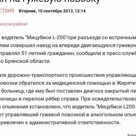
СТВИЯ
Вторник, 10 сентябрь 2013, 12:14
 водитель "Мицубиси L-200"при разъезде со встречны
лем совершил наезд на впереди двигающуюся гужевую
правлял 51-летний гражданин, сообщили в пресс-служ
о Брянской области.
тате дорожно-транспортного происшествия управляющ
повозки обратился за медицинской помощью в Жирят
больницу, где ему был поставлен диагноз закрытый п
ючицы и перелом рёбер справа. При освидетельствов
 опьянения установлено, что водитель "Мицубиси L200
вот управлявший гужевой повозкой в алкогольном опья
привлечен к административной ответственности.
Бря