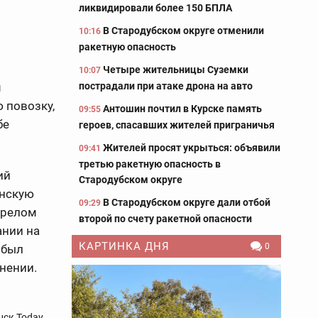
ликвидировали более 150 БПЛА
В Стародубском округе отменили
10:16
ракетную опасность
Четыре жительницы Суземки
10:07
пострадали при атаке дрона на авто
м
 повозку,
Антошин почтил в Курске память
09:55
бе
героев, спасавших жителей приграничья
Жителей просят укрыться: объявили
09:41
третью ракетную опасность в
ий
Стародубском округе
инскую
В Стародубском округе дали отбой
09:29
ерелом
второй по счету ракетной опасности
ании на
КАРТИНКА ДНЯ
0
 был
нении.
нск Today