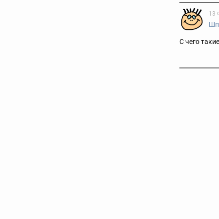
13 
Шп
С чего таки