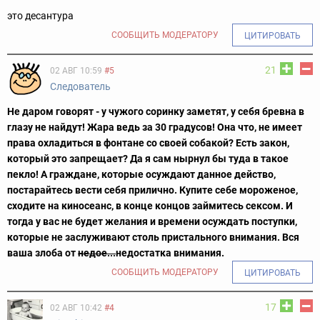
это десантура
СООБЩИТЬ МОДЕРАТОРУ
ЦИТИРОВАТЬ
21
02 АВГ 10:59
#5
Следователь
Не даром говорят - у чужого соринку заметят, у себя бревна в
глазу не найдут! Жара ведь за 30 градусов! Она что, не имеет
права охладиться в фонтане со своей собакой? Есть закон,
который это запрещает? Да я сам нырнул бы туда в такое
пекло! А граждане, которые осуждают данное действо,
постарайтесь вести себя прилично. Купите себе мороженое,
сходите на киносеанс, в конце концов займитесь сексом. И
тогда у вас не будет желания и времени осуждать поступки,
которые не заслуживают столь пристального внимания. Вся
ваша злоба от
недое...
недостатка внимания.
СООБЩИТЬ МОДЕРАТОРУ
ЦИТИРОВАТЬ
17
02 АВГ 10:42
#4