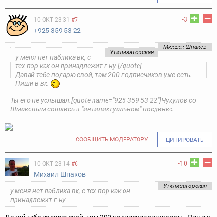
-3
10 ОКТ 23:31
#7
+925 359 53 22
Михаил Шпаков
Утилизаторская
у меня нет паблика вк, с
тех пор как он принадлежит г-ну [/quote]
Давай тебе подарю свой, там 200 подписчиков уже есть.
Пиши в вк.
Ты его не услышал.
[quote name="925 359 53 22"]Чукулов со
Шмаковым сошлись в "интиликтуальном" поединке.
СООБЩИТЬ МОДЕРАТОРУ
ЦИТИРОВАТЬ
-10
10 ОКТ 23:14
#6
Михаил Шпаков
Утилизаторская
у меня нет паблика вк, с тех пор как он
принадлежит г-ну
Давай тебе подарю свой, там 200 подписчиков уже есть. Пиши в