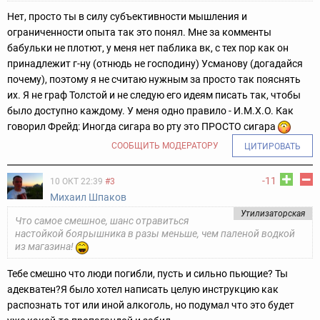
Нет, просто ты в силу субъективности мышления и
ограниченности опыта так это понял. Мне за комменты
бабульки не плотют, у меня нет паблика вк, с тех пор как он
принадлежит г-ну (отнюдь не господину) Усманову (догадайся
почему), поэтому я не считаю нужным за просто так пояснять
их. Я не граф Толстой и не следую его идеям писать так, чтобы
было доступно каждому. У меня одно правило - И.М.Х.О. Как
говорил Фрейд: Иногда сигара во рту это ПРОСТО сигара
СООБЩИТЬ МОДЕРАТОРУ
ЦИТИРОВАТЬ
-11
10 ОКТ 22:39
#3
Михаил Шпаков
Утилизаторская
Что самое смешное, шанс отравиться
настойкой боярышника в разы меньше, чем паленой водкой
из магазина!
Тебе смешно что люди погибли, пусть и сильно пьющие? Ты
адекватен?
Я было хотел написать целую инструкцию как
распознать тот или иной алкоголь, но подумал что это будет