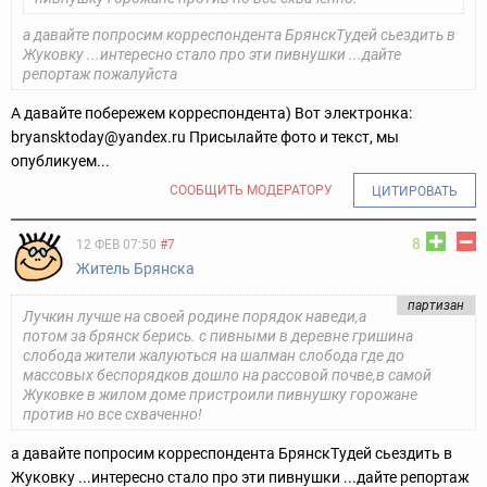
а давайте попросим корреспондента БрянскТудей сьездить в
Жуковку ...интересно стало про эти пивнушки ...дайте
репортаж пожалуйста
А давайте побережем корреспондента) Вот электронка:
bryansktoday@yandex.ru Присылайте фото и текст, мы
опубликуем...
СООБЩИТЬ МОДЕРАТОРУ
ЦИТИРОВАТЬ
8
12 ФЕВ 07:50
#7
Житель Брянска
партизан
Лучкин лучше на своей родине порядок наведи,а
потом за брянск берись. с пивными в деревне гришина
слобода жители жалуються на шалман слобода где до
массовых беспорядков дошло на рассовой почве,в самой
Жуковке в жилом доме пристроили пивнушку горожане
против но все схваченно!
а давайте попросим корреспондента БрянскТудей сьездить в
Жуковку ...интересно стало про эти пивнушки ...дайте репортаж