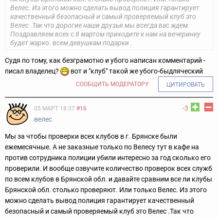
Велес. Из этого можно сделать вывод полиция гарантирует
качественный безопасный и самый проверяемый клуб это
Велес .Так что дорогие наши друзья мы всегда вас ждем.
Поздравляем всех с 8 мартом приходите к нам на вечеринку
будет жарко. всем девушкам подарки .
Судя по тому, как безграмотно и убого написан комментарий -
писал владелец?
вот и "клуб" такой же убого-быдляческий
СООБЩИТЬ МОДЕРАТОРУ
ЦИТИРОВАТЬ
-3
05 МАРТ 18:37
#16
велес
Мы за чтобы проверки всех клубов в г. Брянске были
ежемесячные. А не заказные только по Велесу тут в кафе на
против сотрудника полиции убили интересно за год сколько его
проверили. И вообще озвучите количество проверок всех служб
по всем клубов в Брянской обл. и давайте сравним все ли клубы
Брянской обл. столько проверяют. Или только Велес. Из этого
можно сделать вывод полиция гарантирует качественный
безопасный и самый проверяемый клуб это Велес .Так что