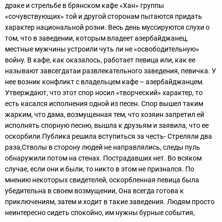
драке и стрельбе в брянском кафе «Хан» группы
«сочувствующих» той и другой сторонам пытаются придать
характер национальной розни. Весь день муссируются слухи о
том, что в заведении, которым владеет азербайджанец,
местные мужчины устроили чуть ли не «освободительную»
войну.
В кафе, как оказалось, работает певица или, как ее
называют завсегдатаи развлекательного заведения, певичка. У
нее возник конфликт с владельцем кафе – азербайджанцем.
Утверждают, что этот спор носил «творческий» характер, то
есть касался исполнения одной из песен. Спор вышел таким
жарким, что дама, возмущенная тем, что хозяин запретил ей
исполнять спорную песню, вышла к друзьям и заявила, что ее
оскорбили.
Публика решила вступиться за честь
- Стреляли два
раза,Стволы в сторону людей не направлялись, следы пуль
обнаружили потом на стенах.
Пострадавших нет. Во всяком
случае, если они и были, то никто в этом не признался. По
мнению некоторых свидетелей, оскорбленная певица была
убедительна в своем возмущении,
Она всегда готова к
приключениям, затем и ходит в такие заведения. Людям просто
неинтересно сидеть спокойно, им нужны бурные события,