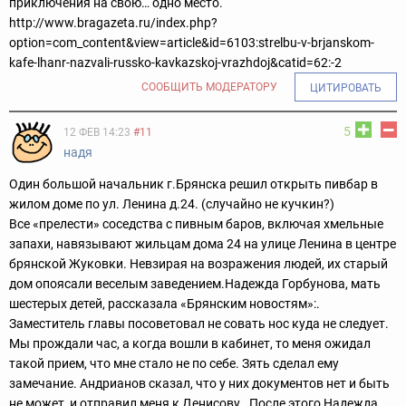
приключения на свою… одно место.
http://www.bragazeta.ru/index.php?
option=com_content&view=article&id=6103:strelbu-v-brjanskom-
kafe-lhanr-nazvali-russko-kavkazskoj-vrazhdoj&catid=62:-2
СООБЩИТЬ МОДЕРАТОРУ
ЦИТИРОВАТЬ
5
12 ФЕВ 14:23
#11
надя
Один большой начальник г.Брянска решил открыть пивбар в
жилом доме по ул. Ленина д.24. (случайно не кучкин?)
Все «прелести» соседства с пивным баров, включая хмельные
запахи, навязывают жильцам дома 24 на улице Ленина в центре
брянской Жуковки. Невзирая на возражения людей, их старый
дом опоясали веселым заведением.
Надежда Горбунова, мать
шестерых детей, рассказала «Брянским новостям»:
.
Заместитель главы посоветовал не совать нос куда не следует.
Мы прождали час, а когда вошли в кабинет, то меня ожидал
такой прием, что мне стало не по себе. Зять сделал ему
замечание. Андрианов сказал, что у них документов нет и быть
не может, и отправил меня к Денисову..
После этого Надежда