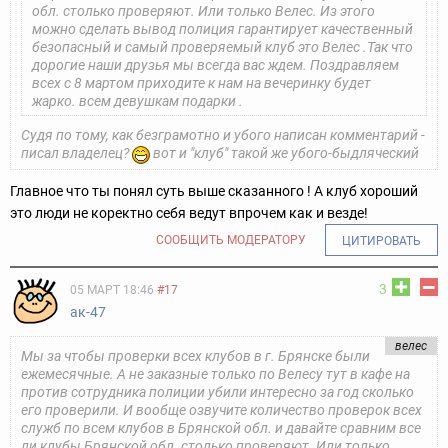
обл. столько проверяют. Или только Велес. Из этого
можно сделать вывод полиция гарантирует качественный
безопасный и самый проверяемый клуб это Велес .Так что
дорогие наши друзья мы всегда вас ждем. Поздравляем
всех с 8 мартом приходите к нам на вечеринку будет
жарко. всем девушкам подарки .
Судя по тому, как безграмотно и убого написан комментарий -
писал владелец?
вот и "клуб" такой же убого-быдляческий
Главное что ты понял суть выше сказанного ! А клуб хороший
это люди не коректно себя ведут впрочем как и везде!
СООБЩИТЬ МОДЕРАТОРУ
ЦИТИРОВАТЬ
3
05 МАРТ 18:46
#17
ак-47
велес
Мы за чтобы проверки всех клубов в г. Брянске были
ежемесячные. А не заказные только по Велесу тут в кафе на
против сотрудника полиции убили интересно за год сколько
его проверили. И вообще озвучите количество проверок всех
служб по всем клубов в Брянской обл. и давайте сравним все
ли клубы Брянской обл. столько проверяют. Или только