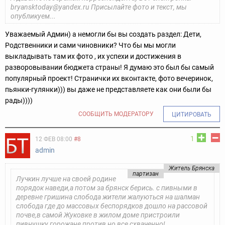
bryansktoday@yandex.ru Присылайте фото и текст, мы
опубликуем...
Уважаемый Админ) а немогли бы вы создать раздел: Дети,
Родственники и сами чиновники? Что бы мы могли
выкладывать там их фото , их успехи и достижения в
разворовывании бюджета страны! Я думаю это был бы самый
популярный проект! Странички их вконтакте, фото вечеринок,
пьянки-гулянки))) вы даже не представляете как они были бы
рады))))
СООБЩИТЬ МОДЕРАТОРУ
ЦИТИРОВАТЬ
1
12 ФЕВ 08:00
#8
admin
Житель Брянска
партизан
Лучкин лучше на своей родине
порядок наведи,а потом за брянск берись. с пивными в
деревне гришина слобода жители жалуються на шалман
слобода где до массовых беспорядков дошло на рассовой
почве,в самой Жуковке в жилом доме пристроили
пивнушку горожане против но все схваченно!