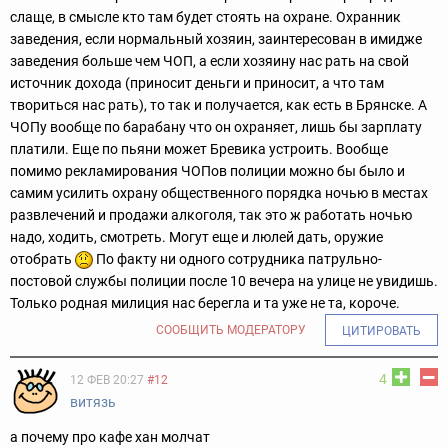
слаще, в смысле кто там будет стоять на охране. Охранник
заведения, если нормальный хозяин, заинтересован в имидже
заведения больше чем ЧОП, а если хозяину нас рать на свой
источник дохода (приносит деньги и приносит, а что там
твориться нас рать), то так и получается, как есть в Брянске. А
ЧОПу вообще по барабану что он охраняет, лишь бы зарплату
платили. Еще по пьяни может Бревика устроить. Вообще
помимо рекламирования ЧОПов полиции можно бы было и
самим усилить охрану общественного порядка ночью в местах
развлечений и продажи алкоголя, так это ж работать ночью
надо, ходить, смотреть. Могут еще и люлей дать, оружие
отобрать
По факту ни одного сотрудника патрульно-
постовой службы полиции после 10 вечера на улице не увидишь.
Только родная милиция нас берегла и та уже не та, короче.
СООБЩИТЬ МОДЕРАТОРУ
ЦИТИРОВАТЬ
4
12 ФЕВ 20:27
#12
витязь
а почему про кафе хан молчат