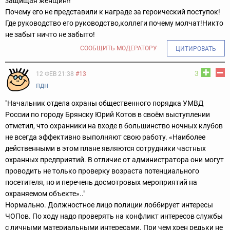
защищая женщин!!
Почему его не представили к награде за героический поступок!
Где руководство его руководство,коллеги почему молчат!Никто
не забыт ничто не забыто!
СООБЩИТЬ МОДЕРАТОРУ
ЦИТИРОВАТЬ
3
12 ФЕВ 21:38
#13
пдн
"Начальник отдела охраны общественного порядка УМВД
России по городу Брянску Юрий Котов в своём выступлении
отметил, что охранники на входе в большинство ночных клубов
не всегда эффективно выполняют свою работу. «Наиболее
действенными в этом плане являются сотрудники частных
охранных предприятий. В отличие от администратора они могут
проводить не только проверку возраста потенциального
посетителя, но и перечень досмотровых мероприятий на
охраняемом объекте».."
Нормально. Должностное лицо полиции лоббирует интересы
ЧОПов. По ходу надо проверять на конфликт интересов службы
с личными материальными интересами. При чем хрен редьки не