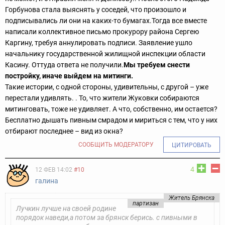
Горбунова стала выяснять у соседей, что произошло и
подписывались ли они на каких-то бумагах.Тогда все вместе
написали коллективное письмо прокурору района Сергею
Каргину, требуя аннулировать подписи. Заявление ушло
начальнику государственной жилищной инспекции области
Касину. Оттуда ответа не получили.
Мы требуем снести
постройку, иначе выйдем на митинги.
Такие истории, с одной стороны, удивительны, с другой – уже
перестали удивлять. . То, что жители Жуковки собираются
митинговать, тоже не удивляет. А что, собственно, им остается?
Бесплатно дышать пивным смрадом и мириться с тем, что у них
отбирают последнее – вид из окна?
СООБЩИТЬ МОДЕРАТОРУ
ЦИТИРОВАТЬ
4
12 ФЕВ 14:02
#10
галина
Житель Брянска
партизан
Лучкин лучше на своей родине
порядок наведи,а потом за брянск берись. с пивными в