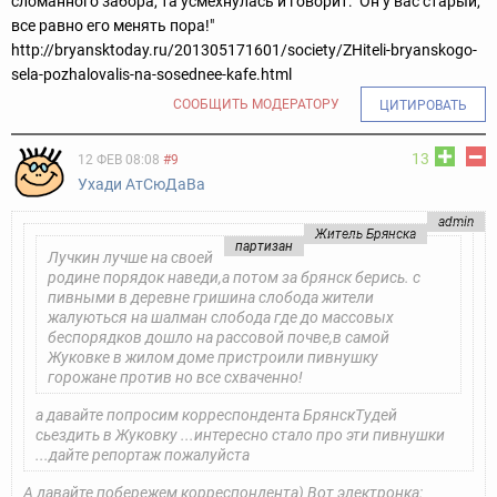
сломанного забора, та усмехнулась и говорит: "Он у вас старый,
все равно его менять пора!"
http://bryansktoday.ru/201305171601/society/ZHiteli-bryanskogo-
sela-pozhalovalis-na-sosednee-kafe.html
СООБЩИТЬ МОДЕРАТОРУ
ЦИТИРОВАТЬ
13
12 ФЕВ 08:08
#9
Ухади АтСюДаВа
admin
Житель Брянска
партизан
Лучкин лучше на своей
родине порядок наведи,а потом за брянск берись. с
пивными в деревне гришина слобода жители
жалуються на шалман слобода где до массовых
беспорядков дошло на рассовой почве,в самой
Жуковке в жилом доме пристроили пивнушку
горожане против но все схваченно!
а давайте попросим корреспондента БрянскТудей
сьездить в Жуковку ...интересно стало про эти пивнушки
...дайте репортаж пожалуйста
А давайте побережем корреспондента) Вот электронка: