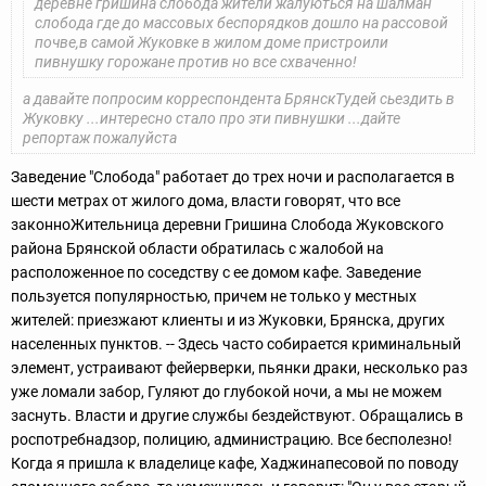
деревне гришина слобода жители жалуються на шалман
слобода где до массовых беспорядков дошло на рассовой
почве,в самой Жуковке в жилом доме пристроили
пивнушку горожане против но все схваченно!
а давайте попросим корреспондента БрянскТудей сьездить в
Жуковку ...интересно стало про эти пивнушки ...дайте
репортаж пожалуйста
Заведение "Слобода" работает до трех ночи и располагается в
шести метрах от жилого дома, власти говорят, что все
законно
Жительница деревни Гришина Слобода Жуковского
района Брянской области обратилась с жалобой на
расположенное по соседству с ее домом кафе. Заведение
пользуется популярностью, причем не только у местных
жителей: приезжают клиенты и из Жуковки, Брянска, других
населенных пунктов.
-- Здесь часто собирается криминальный
элемент, устраивают фейерверки, пьянки драки, несколько раз
уже ломали забор, Гуляют до глубокой ночи, а мы не можем
заснуть. Власти и другие службы бездействуют. Обращались в
роспотребнадзор, полицию, администрацию. Все бесполезно!
Когда я пришла к владелице кафе, Хаджинапесовой по поводу