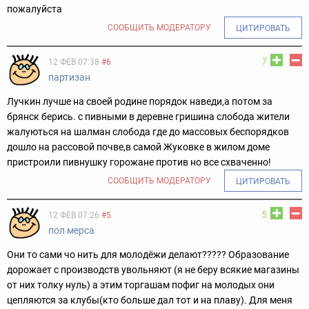
пожалуйста
СООБЩИТЬ МОДЕРАТОРУ
ЦИТИРОВАТЬ
7
12 ФЕВ 07:38
#6
партизан
Лучкин лучше на своей родине порядок наведи,а потом за
брянск берись. с пивными в деревне гришина слобода жители
жалуються на шалман слобода где до массовых беспорядков
дошло на рассовой почве,в самой Жуковке в жилом доме
пристроили пивнушку горожане против но все схваченно!
СООБЩИТЬ МОДЕРАТОРУ
ЦИТИРОВАТЬ
5
12 ФЕВ 07:26
#5
пол мерса
Они то сами чо нить для молодёжи делают????? Образование
дорожает с производств увольняют (я не беру всякие магазины
от них толку нуль) а этим торгашам пофиг на молодых они
цепляются за клубы(кто больше дал тот и на плаву). Для меня