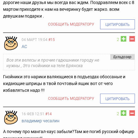
дорогие наши друзья мы всегда вас ждем. Поздравляем всех с 8
мартом приходите к нам на вечеринку будет жарко. всем
девушкам подарки .
СООБЩИТЬ МОДЕРАТОРУ
ЦИТИРОВАТЬ
2
04 МАРТ 19:04
#15
АС
Бульдозер
Все эти велесы и прочие гадюшники городу не
нужны , Это гнойники на теле Брянска
Гнойники это нарики валяющиеся в подъездах обоссаные и
кидающие шприцы в твой почтовый ящик вот от чего
избавляться надо !!!
СООБЩИТЬ МОДЕРАТОРУ
ЦИТИРОВАТЬ
2
16 ФЕВ 12:51
#14
владимир чесалин
А почему про мангал-хаус забыли?Там же погиб русский офицер