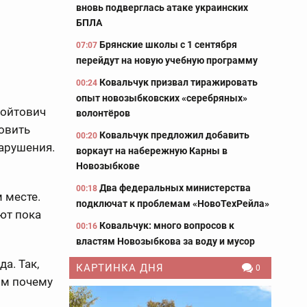
вновь подверглась атаке украинских
БПЛА
Брянские школы с 1 сентября
07:07
перейдут на новую учебную программу
Ковальчук призвал тиражировать
00:24
опыт новозыбковских «серебряных»
Войтович
волонтёров
овить
Ковальчук предложил добавить
00:20
нарушения.
воркаут на набережную Карны в
Новозыбкове
Два федеральных министерства
00:18
 месте.
подключат к проблемам «НовоТехРейла»
ют пока
Ковальчук: много вопросов к
00:16
властям Новозыбкова за воду и мусор
а. Так,
КАРТИНКА ДНЯ
0
ом почему