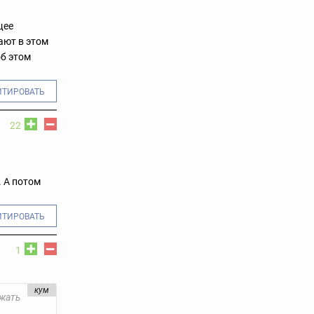
щее
вают в этом
об этом
ИТИРОВАТЬ
22
.
А потом
ИТИРОВАТЬ
1
кум
бжать