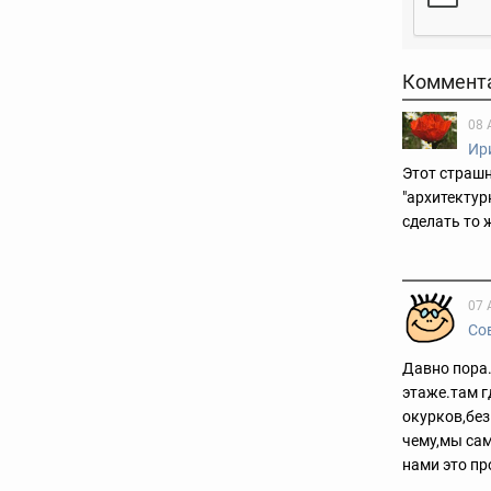
Коммент
08 
Ир
Этот страшн
"архитектур
сделать то 
07 
Со
Давно пора.
этаже.там г
окурков,без
чему,мы сам
нами это про