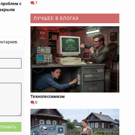
7
 проблем с
закрыли
ЛУЧШЕЕ В БЛОГАХ
нтариев.
Технопессимизм
0
ПРАВИТЬ