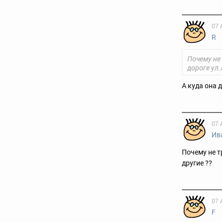
07 
R
Почему не
дороге ул.
А куда она 
07 
Ив
Почему не т
другие ??
07 
F