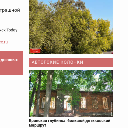
страшной
нск Today
x.ru
е дневных
АВТОРСКИЕ КОЛОНКИ
Брянская глубинка: большой дятьковский
маршрут