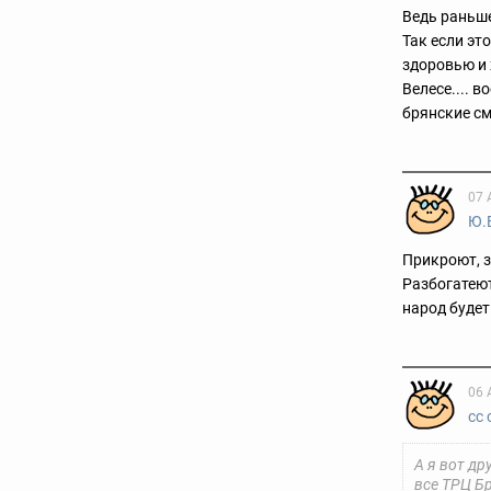
Ведь раньше
Так если эт
здоровью и 
Велесе.... 
брянские с
07 
Ю.
Прикроют, з
Разбогатеют
народ будет
06 
сс 
А я вот д
все ТРЦ Бр