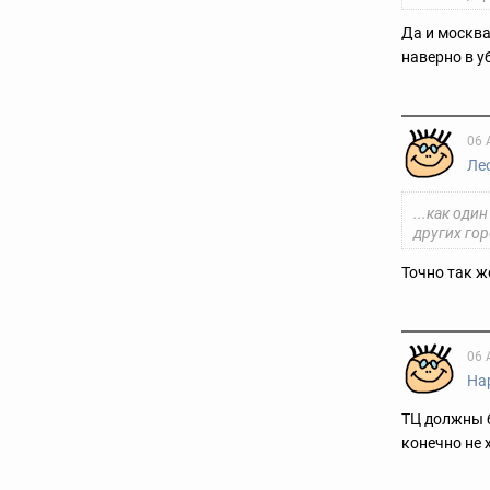
Да и москва
наверно в у
06 
Ле
...как оди
других гор
Точно так ж
06 
На
ТЦ должны б
конечно не 