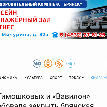
ОНОМИКА
КУЛЬТУРА
СПОРТ
TODAY
КНИГА 
Тимошковых и «Вавилон»
ебовала закрыть брянская