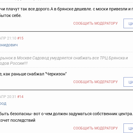
чи плачут так все дорого.А в брянске дешевле. с моски привезли и
быток себе.
СООБЩИТЬ МОДЕРАТОРУ
Ц
АПР 21:10
#15
онидович
н рынок в Москве Садовод умудряется снабжать все ТРЦ Брянска и
одов России!!!
е, как раньше снабжал "Черкизон"
СООБЩИТЬ МОДЕРАТОРУ
Ц
АПР 20:31
#14
род
ыть безопасны- вот о чем должен задуматься собственник центра.
хочет последствий
СООБЩИТЬ МОДЕРАТОРУ
Ц