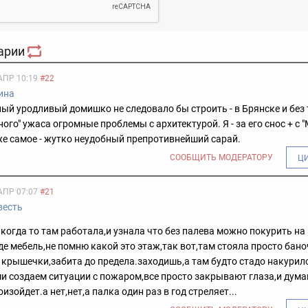
арии
АПР 10:19
#22
ина
ый уродливый домишко не следовало бы строить - в Брянске и без
ного" ужаса огромные проблемы с архитектурой. Я - за его снос + с 
же самое - жутко неудобный препротивнейший сарай.
СООБЩИТЬ МОДЕРАТОРУ
Ц
АПР 07:07
#21
весть
когда то там работала,и узнала что без палева можно покурить на
де мебель,не помню какой это этаж,так вот,там стояла просто бано
 крышечки,забита до предела.заходишь,а там будто стадо накурило
и создаем ситуации с пожаром,все просто закрывают глаза,и думаю
изойдет.а нет,нет,а палка один раз в год стреляет...