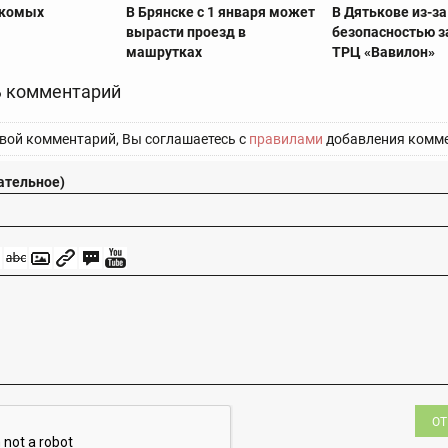
екомых
В Брянске с 1 января может
В Дятькове из-за
вырасти проезд в
безопасностью 
машрутках
ТРЦ «Вавилон»
 комментарий
вой комментарий, Вы соглашаетесь с
правилами
добавления комме
ательное)
ОТ