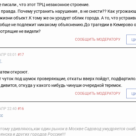
 писали , что этот ТРЦ незаконное строение.
о правда. Почему устранить нарушения , в не снести?? Как угрожаю
жизни объект.
К тому же он уродует облик города. А то, что устраи
вообще не подлежит никакому объяснению.
До трагедии в Кемерово 
мотрящие не видели?
СООБЩИТЬ МОДЕРАТОРУ
Ц
АПР 03:01
#17
Е.
атем откроют.
 чуток под шумок проверяющие, откаты вверх пойдут, подфартило
 дивится, откуда у какого нибудь чинуши очередной теремок.
СООБЩИТЬ МОДЕРАТОРУ
Ц
АПР 22:40
#16
сс
ругому удивляюсь,как один рынок в Москве Садовод умудряется сна
янска и других городов России!!!