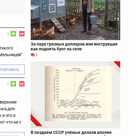
3
За пару грязных долларов или инструкция
 такого
как поднять бунт на селе
"Мельницей"
1
ИТИРОВАТЬ
7
 верхнем
чка,для
.я это к
т что не с
В позднем СССР учёные делали вполне