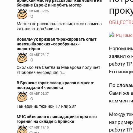
Брянский мастер рассказал, как ездить на
бензине Евро-2 и не убить мотор
прок
08 АВГ 07:25
Ю
ОБЩЕСТВ
Мастер не рассказал сколько стоит замена
катализатора?или на...
Ковальчук призвал тиражировать опыт
новозыбковских «серебряных»
Напомним,
волонтёров
08 АВГ 07:17
заявил о 
Ю
работу ТР
Сколько эта Светлана Макарова получает
Его иници
?Поболе чем средняя п...
В Брянске горит склад красок и масел:
По словам
пострадали 4 человека
Сами же 
08 АВГ 06:37
Ю
комменти
Так единиц техники 17 или 28?
Между тем
МЧС объявило о ликвидации открытого
горения на складе в Брянске
например
07 АВГ 19:10
работу ТР
Факт