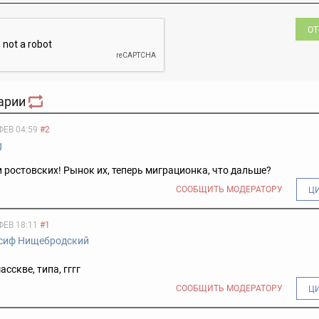
ОТ
арии
ФЕВ 04:59
#2
g
и ростовских! Рынок их, теперь миграционка, что дальше?
СООБЩИТЬ МОДЕРАТОРУ
Ц
ФЕВ 18:11
#1
сиф Нищебродский
сскве, типа, гггг
СООБЩИТЬ МОДЕРАТОРУ
Ц