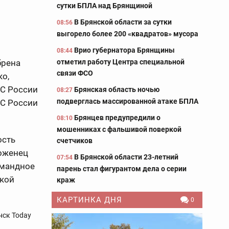
сутки БПЛА над Брянщиной
В Брянской области за сутки
08:56
выгорело более 200 «квадратов» мусора
Врио губернатора Брянщины
08:44
отметил работу Центра специальной
брена
связи ФСО
ко,
С России
Брянская область ночью
08:27
подверглась массированной атаке БПЛА
МС России
Брянцев предупредили о
08:10
мошенниках с фальшивой поверкой
ость
счетчиков
роженец
В Брянской области 23-летний
07:54
омандное
парень стал фигурантом дела о серии
ской
краж
КАРТИНКА ДНЯ
0
нск Today