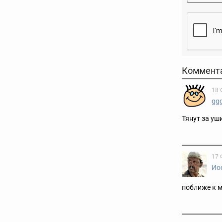
Коммент
18 
gg
Тянут за уш
17 
Ио
поближе к ма