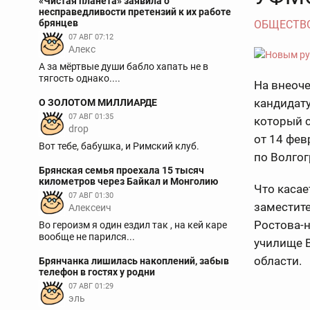
«Чистая планета» заявила о
несправедливости претензий к их работе
брянцев
ОБЩЕСТВ
07 АВГ 07:12
Aлекс
А за мёртвые души бабло хапать не в
тягость однако....
На внеоч
кандидату
О ЗОЛОТОМ МИЛЛИАРДЕ
07 АВГ 01:35
который 
drop
от 14 фе
Вот тебе, бабушка, и Римский клуб.
по Волгог
Брянская семья проехала 15 тысяч
километров через Байкал и Монголию
Что касае
07 АВГ 01:30
заместите
Алексеич
Ростова-
Во героизм я один ездил так , на кей каре
вообще не парился...
училище 
области.
Брянчанка лишилась накоплений, забыв
телефон в гостях у родни
07 АВГ 01:29
эль