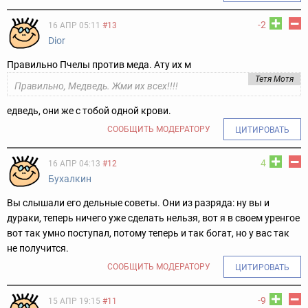
-2
16 АПР 05:11
#13
Dior
Правильно Пчелы против меда. Ату их м
Тетя Мотя
Правильно, Медведь. Жми их всех!!!!
едведь, они же с тобой одной крови.
СООБЩИТЬ МОДЕРАТОРУ
ЦИТИРОВАТЬ
4
16 АПР 04:13
#12
Бухалкин
Вы слышали его дельные советы. Они из разряда: ну вы и
дураки, теперь ничего уже сделать нельзя, вот я в своем уренгое
вот так умно поступал, потому теперь и так богат, но у вас так
не получится.
СООБЩИТЬ МОДЕРАТОРУ
ЦИТИРОВАТЬ
-9
15 АПР 19:15
#11