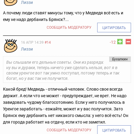
Лиззи
А почему люди ставят минусы тому, что у Медведя всё есть и
ему не надо дербанить Брянск?...
СООБЩИТЬ МОДЕРАТОРУ
ЦИТИРОВАТЬ
-12
16 АПР 14:39
#14
Лиззи
Бухалкин
Вы слышали его дельные советы. Они из разряда:
ну вы и дураки, теперь ничего уже сделать нельзя, вот я в
своем уренгое вот так умно поступал, потому теперь и так
богат, но у вас так не получится.
Какой бред! Медведь - отличный человек. Слово свое всегда
держит. А если что не может - предупреждает, не врет. Не надо
завидовать чудому благосотоянию. Если у него получилось в
Уренгое заработать - езжайте, может и у вас получится. Зато
Брянск ему дербанить нет никакого смысла: у него всё есть! Он
для города работает на отдачу, если кто не заметил.
СООБЩИТЬ МОДЕРАТОРУ
ЦИТИРОВАТЬ