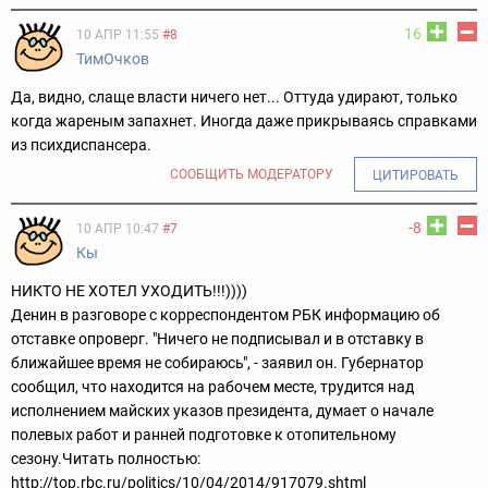
16
10 АПР 11:55
#8
ТимОчков
Да, видно, слаще власти ничего нет... Оттуда удирают, только
когда жареным запахнет. Иногда даже прикрываясь справками
из психдиспансера.
СООБЩИТЬ МОДЕРАТОРУ
ЦИТИРОВАТЬ
-8
10 АПР 10:47
#7
Кы
НИКТО НЕ ХОТЕЛ УХОДИТЬ!!!))))
Денин в разговоре с корреспондентом РБК информацию об
отставке опроверг. "Ничего не подписывал и в отставку в
ближайшее время не собираюсь", - заявил он. Губернатор
сообщил, что находится на рабочем месте, трудится над
исполнением майских указов президента, думает о начале
полевых работ и ранней подготовке к отопительному
сезону.
Читать полностью:
http://top.rbc.ru/politics/10/04/2014/917079.shtml