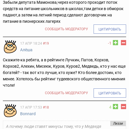
Забыли депутата Мамонова,через которого проходит поток
средств на питание школьников в школах,там детки в обморок
падают,а затем на летний период сделают договорчик на
питание в пионерских лагерях
СООБЩИТЬ МОДЕРАТОРУ
ЦИТИРОВАТЬ
-1
17 АПР 18:24
#19
Алёша
Скажите-ка ребята, а в рейтинге Лучкин, Патов, Корхов,
Корхов2, Алехин, Мисеюк, Куров, Куров2, Медведь, кто у нас еще
богатей? - так вот кто лучше, кто хуже? Кто более достоин, кто
менее. Хотелось бы рейтинг тудеевского общественного мнения
чтоле!
СООБЩИТЬ МОДЕРАТОРУ
ЦИТИРОВАТЬ
4
17 АПР 17:53
#18
Bonnard
Лиззи
А почему люди ставят минусы тому, что у Медведя