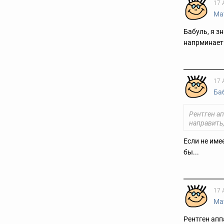
17 
Ма
Бабуль, я з
напрминает 
17 
Ба
Рентген а
направить,
Если не име
бы...
17 
Ма
Рентген апп