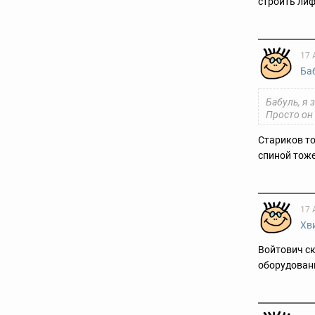
строить лиф
17 
Ба
Бабуль, я 
Просто он
Стариков то
спиной тож
17 
Хв
Войтович ск
оборудованн