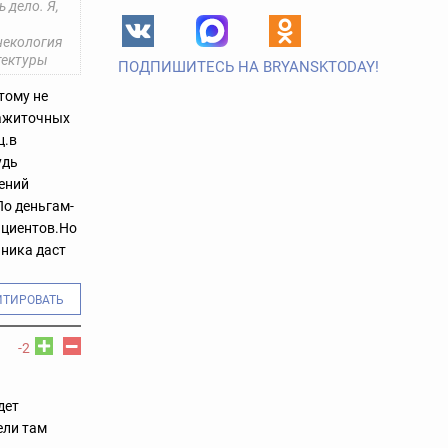
 дело. Я,
некология
тектуры
ПОДПИШИТЕСЬ НА BRYANSKTODAY!
тому не
зажиточных
ц.в
удь
шений
По деньгам-
ациентов.Но
ьника даст
ИТИРОВАТЬ
-2
дет
ели там