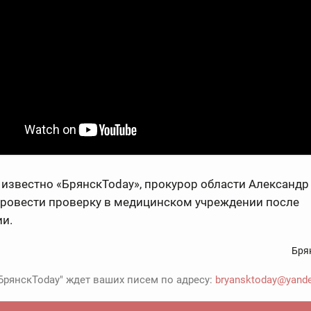
 известно «БрянскToday», прокурор области Александр
провести проверку в медицинском учреждении после
и.
Бря
БрянскToday" ждет ваших писем по адресу:
bryansktoday@yande