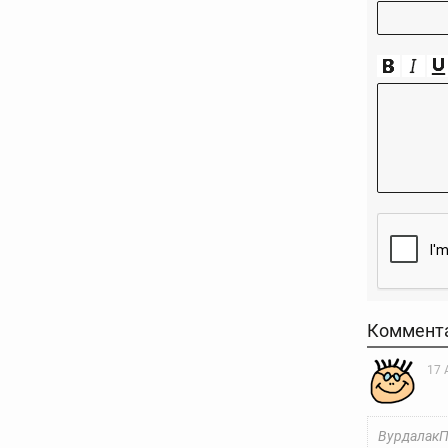
Коммент
17 
ВурдалакП