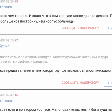
АПР 08:26
#8
трешка
наю о чем говорю. И знаю, что в том корпусе также диализ делают. 
больше хоз постройку, чем корпус больницы.
СООБЩИТЬ МОДЕРАТОРУ
Ц
АПР 08:15
#7
бушко
ппарат есть и во втором корпусе. Малоподвижных могли бы и туда
 там есть и лифты, и пандусы.
ешь представления о чем говорят,лучше не лезь с глупостями,казю
СООБЩИТЬ МОДЕРАТОРУ
Ц
АПР 07:47
#6
трешка
арат есть и во втором корпусе. Малоподвижных могли бы и туда на