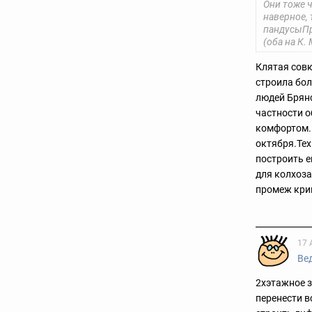
Они тоже ч
наверное, 
пандусыПр
(оба на К
Клятая совк
строила бо
людей Брянс
частности 
комфортом.Р
октября.Тех
построить е
для колхоза
промеж кри
17 
Ве
2хэтажное з
перенести в