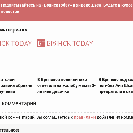
Подписывайтесь на «БрянскToday» в Яндекс.Дзен. Будьте в курс
новостей
 материалы
жителей
В Брянской поликлинике
В Брянске подъе
 района обрекли
ответили на жалобу мамы 3-
погибла Аня Шка
мучения
летней девочки
превратили в ск
 комментарий
вой комментарий, Вы соглашаетесь с
правилами
добавления комме
ательное)