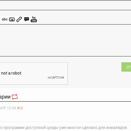
ОТ
арии
АПР 12:09
#12
о программе доступной среды уже многое сделано для инвалидов.