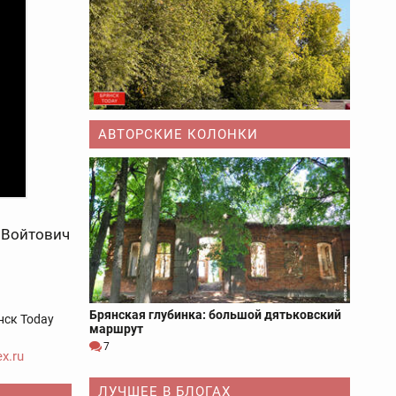
АВТОРСКИЕ КОЛОНКИ
 Войтович
Брянская глубинка: большой дятьковский
нск Today
маршрут
7
x.ru
ЛУЧШЕЕ В БЛОГАХ