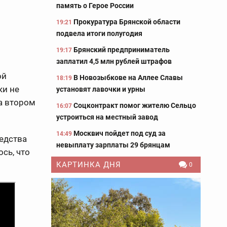
память о Герое России
Прокуратура Брянской области
19:21
подвела итоги полугодия
Брянский предприниматель
19:17
заплатил 4,5 млн рублей штрафов
ой
В Новозыбкове на Аллее Славы
18:19
ки не
установят лавочки и урны
а втором
Соцконтракт помог жителю Сельцо
16:07
устроиться на местный завод
Москвич пойдет под суд за
14:49
редства
невыплату зарплаты 29 брянцам
сь, что
КАРТИНКА ДНЯ
0