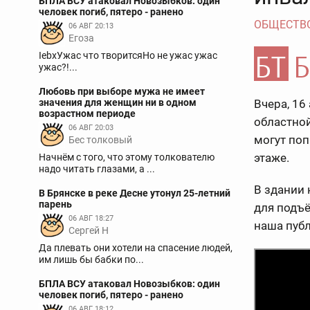
БПЛА ВСУ атаковал Новозыбков: один
человек погиб, пятеро - ранено
ОБЩЕСТВ
06 АВГ 20:13
Егоза
IebxУжас что творитсяНо не ужас ужас
ужас?!...
Любовь при выборе мужа не имеет
значения для женщин ни в одном
Вчера, 16
возрастном периоде
областно
06 АВГ 20:03
могут поп
Бес толковый
этаже.
Начнём с того, что этому толкователю
надо читать глазами, а ...
В здании 
В Брянске в реке Десне утонул 25-летний
парень
для подъ
06 АВГ 18:27
наша публ
Сергей Н
Да плевать они хотели на спасение людей,
им лишь бы бабки по...
БПЛА ВСУ атаковал Новозыбков: один
человек погиб, пятеро - ранено
06 АВГ 18:12