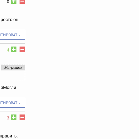
0
Просто он
ИТИРОВАТЬ
4
Матрешка
ля
Могли
ИТИРОВАТЬ
-3
править,