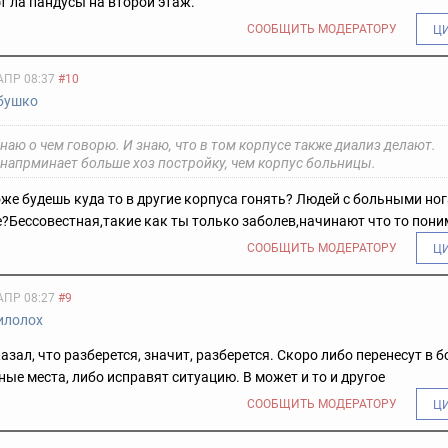
т ла пандусы на второй этаж.
СООБЩИТЬ МОДЕРАТОРУ
Ц
АПР 08:37
#10
бушко
знаю о чем говорю. И знаю, что в том корпусе также диализ делают.
 напрминает больше хоз постройку, чем корпус больницы.
же будешь куда то в другие корпуса гонять? Людей с больными но
е?
Бессовестная,такие как ты только заболев,начинают что то пони
СООБЩИТЬ МОДЕРАТОРУ
Ц
АПР 08:27
#9
илолох
азал, что разберется, значит, разберется. Скоро либо перенесут в б
ые места, либо исправят ситуацию. В может и то и другое
СООБЩИТЬ МОДЕРАТОРУ
Ц