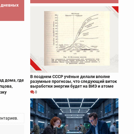
е дневных
В позднем СССР учёные делали вполне
зд дома, где
разумные прогнозы, что следующий виток
выработки энергии будет на ВИЭ и атоме
пцова,
азку
0
нтариев.