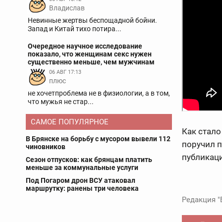
Владислав
Невинные жертвы беспощадной бойни.
Запад и Китай тихо потира...
Очередное научное исследование
показало, что женщинам секс нужен
существенно меньше, чем мужчинам
06 АВГ 17:13
плюс
не хочетпроблема не в физиологии, а в том,
что мужья не стар...
САМОЕ ПОПУЛЯРНОЕ
Как стало
В Брянске на борьбу с мусором вывели 112
поручил 
чиновников
публикаци
Сезон отпусков: как брянцам платить
меньше за коммунальные услуги
Под Погаром дрон ВСУ атаковал
маршрутку: ранены три человека
Редакция "