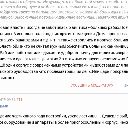
асть нашего общества. Не думал, что в областной может так обстоять
только в 5м корпусе и не был... в остальных есть и лифты и пологие
ойдитесь также по больницам Советского: корпус 4й больницы и Ги
. Маркса) Высоченные потолки и длинные лестницы. Памятники архи
овая власть никогда не заботилась о винтиках-больных рабах.Поэ
льницы.А использовала под них другие помещения.Дома простых 
ка.,конюшни,храмы и т.д. и т. п.также строились и корпуса больни
областной.Никто не считал нужным обеспечить больных каким-ниб
аб или работает или сдыхает и удобряет почву для вяликих свер
нически сделать лифт для этих 2-х этажных корпусов невозможно.
щё один корпус с современными устройствами и удобствами для п
нского руководства -это послезавтрашний день.Или царь подсрал
вых нох.
СООБЩИТЬ МОДЕРАТОРУ
Ц
АПР 09:36
#11
дьма
дание чертикакого года постройки, узкие лестницы... Дешевле вый
се оборудование и аппараты в более приспособленный корпус, неж