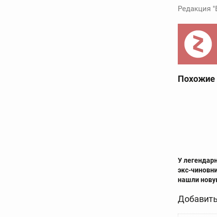
Редакция "
Похожие
У легендар
экс-чиновн
нашли нову
Добавить