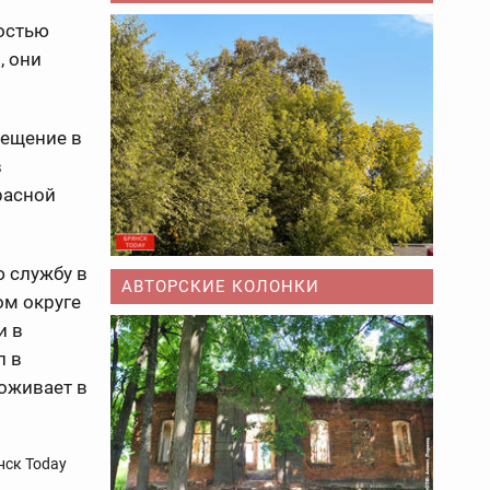
остью
, они
рещение в
в
расной
 службу в
АВТОРСКИЕ КОЛОНКИ
ом округе
и в
л в
роживает в
нск Today