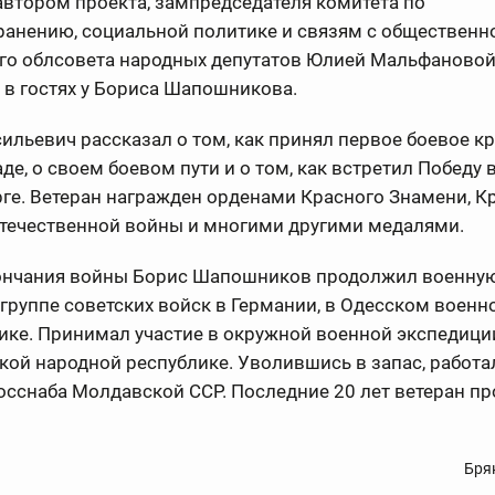
автором проекта, зампредседателя комитета по
ранению, социальной политике и связям с общественн
го облсовета народных депутатов Юлией Мальфановой
в гостях у Бориса Шапошникова.
ильевич рассказал о том, как принял первое боевое к
де, о своем боевом пути и о том, как встретил Победу 
ге. Ветеран награжден орденами Красного Знамени, К
Отечественной войны и многими другими медалями.
ончания войны Борис Шапошников продолжил военную
 группе советских войск в Германии, в Одесском военн
ике. Принимал участие в окружной военной экспедици
ой народной республике. Уволившись в запас, работа
осснаба Молдавской ССР. Последние 20 лет ветеран п
Бря