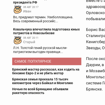
Вместе с 
президента РФ
здравоох
08 АВГ 20:17
Иван
Орловско
Во, придумал термин. Увеболловщина.
побывали 
Весь современный российс...
Борис Вас
Ковальчука впечатлила подготовка юных
патриотов в Новозыбкове
Сталингра
08 АВГ 20:11
Кенигсбер
Старый
Звезды, 
Л.Н. Толстой гений русской мысли-
патриотизм выгоден правящи...
После ок
САМОЕ ПОПУЛЯРНОЕ
Даурии, в
Брянский мастер рассказал, как ездить на
и Мозамб
бензине Евро-2 и не убить мотор
Монгольск
Брянская семья проехала 15 тысяч
системе Г
километров через Байкал и Монголию
Брянске.
Ночью по всей Брянщине объявили
ракетную опасность