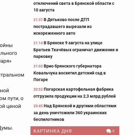
отключений света в Брянской области с
10 августа
В Дятьково после ДТП
21:37
пострадавшего вырезали из
искореженного авто
В Брянске 9 августа на улице
21:14
войны
Братьев Ткачёвых ограничат движение и
ального
парковку
Заря»
Врио брянского губернатора
21:02
Ковальчука восхитил детский сад в
нтральном
Погаре
Погарская картофельная фабрика
нной
20:52
отгрузила продукции на 2,3 млрд рублей
м пути, о
кой ценой
Над Брянской и другими областями
20:45
за день уничтожили 360 украинских
беспилотников
Думы.
КАРТИНКА ДНЯ
0