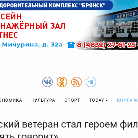
ОНОМИКА
КУЛЬТУРА
СПОРТ
TODAY
КНИГА 
ский ветеран стал героем фи
ять говорит»