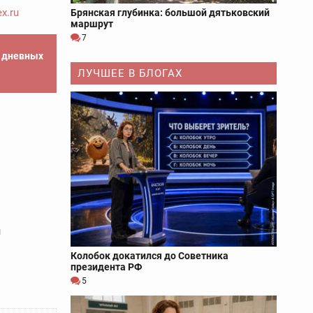
x.ru
Брянская глубинка: большой дятьковский
маршрут
7
е дневных
ЛУЧШЕЕ В БЛОГАХ
й
Колобок докатился до Советника
президента РФ
5