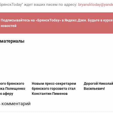
БрянскToday" ждет ваших писем по адресу:
bryansktoday@yande
Подписывайтесь на «БрянскToday» в Яндекс.Дзен. Будьте в курс
новостей
 материалы
ного брянского
Новым пресс-секретарем
Дорогой Никола
ика Полещенко
брянского горсовета стал
Васильевич!
ю аферу
Константин Пименов
 комментарий