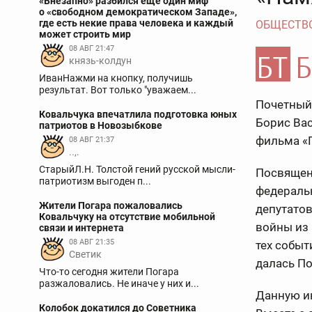
«Внезапно» разбился еще один миф
о «свободном демократическом Западе»,
где есть некие права человека и каждый
ОБЩЕСТВ
может строить мир
08 АВГ 21:47
князь-колдун
ИванНажми на кнопку, получишь
результат. Вот только "уважаем...
Почетный
Ковальчука впечатлила подготовка юных
Борис Ва
патриотов в Новозыбкове
фильма «П
08 АВГ 21:37
..,.
СтарыйЛ.Н. Толстой гений русской мысли-
Посвящен
патриотизм выгоден п...
федераль
Жители Погара пожаловались
депутатов
Ковальчуку на отсутствие мобильной
войны из 
связи и интернета
08 АВГ 21:35
тех событ
Светик
далась По
Что-то сегодня жители Погара
разжаловались. Не иначе у них и...
Данную и
Колобок докатился до Советника