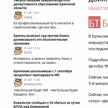
Умерла бывший замруководителя
департамента образования Брянской
области
ОБЩЕСТВ
07 АВГ 14:21
Серж
Ее профессиональный путь начался в
горисполкоме, где она про...
Брянец выиграл суд против банка,
В Брянске
донимавшего его бесконечными
маршрута.
звонками
последние
07 АВГ 13:14
R2D2
Интересно, а можно привлечь банк к
Подробнос
ответственности, за навяз...
автобус 
Брянским школьникам с 1 сентября
продолжат преподавать ИИ
Сейчас ма
07 АВГ 11:44
5-й микро
Избиратель
Чем больше будет ИИ - тем больше будет
Сейчас он
бардака. Все ...
скоро «дв
Ковальчук сообщил о 54 сбитых за сутки
БПЛА над Брянщиной