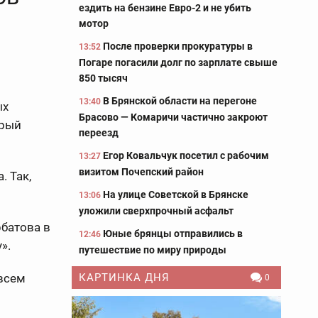
ездить на бензине Евро-2 и не убить
мотор
После проверки прокуратуры в
13:52
Погаре погасили долг по зарплате свыше
850 тысяч
В Брянской области на перегоне
13:40
ых
Брасово — Комаричи частично закроют
орый
переезд
Егор Ковальчук посетил с рабочим
13:27
визитом Почепский район
. Так,
На улице Советской в Брянске
13:06
уложили сверхпрочный асфальт
рбатова в
Юные брянцы отправились в
12:46
».
путешествие по миру природы
овсем
КАРТИНКА ДНЯ
0