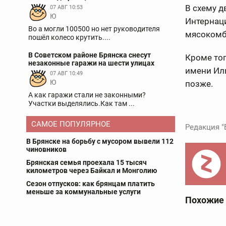
В схему д
07 АВГ 10:53
Ю
Интернаци
Во а могли 100500 но нет руководителя
мясокомби
пошёл колесо крутить....
В Советском районе Брянска снесут
Кроме тог
незаконные гаражи на шести улицах
имени Иль
07 АВГ 10:49
Ю
позже.
А как гаражи стали не законными?
Участки выделялись.Как там ...
САМОЕ ПОПУЛЯРНОЕ
Редакция "
В Брянске на борьбу с мусором вывели 112
чиновников
Брянская семья проехала 15 тысяч
километров через Байкал и Монголию
Сезон отпусков: как брянцам платить
меньше за коммунальные услуги
Похожие