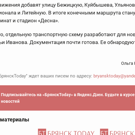
вижения добавят улицу Бежицкую, Куйбышева, Ульянова
онала и Литейную. В итоге конечными маршрута стан
нат и стадион «Десна».
о, отдельную транспортную схему разработают для но
и Иванова. Документация почти готова. Ее обнародуют
Ольга 
БрянскToday" ждет ваших писем по адресу:
bryansktoday@yande
Подписывайтесь на «БрянскToday» в Яндекс.Дзен. Будьте в курс
новостей
 материалы