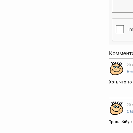
Коммент
20 
Бе
Хоть что-то
20 
Са
Троллейбус 