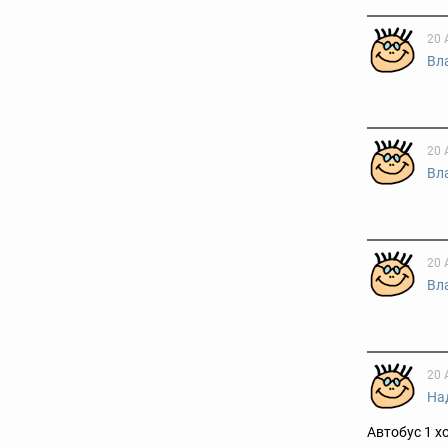
20 
Вл
20 
Вл
20 
Вл
20 
На
Автобус 1 х