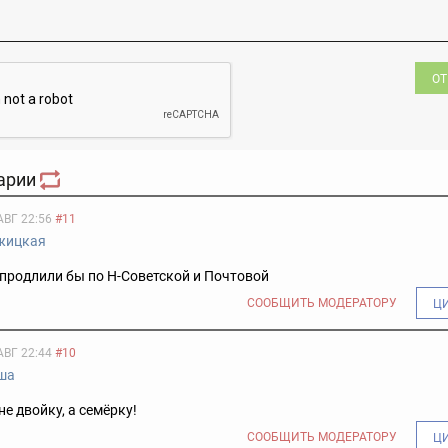
ОТ
арии
АВГ 22:56
#11
жицкая
 продлили бы по Н-Советской и Почтовой
СООБЩИТЬ МОДЕРАТОРУ
Ц
АВГ 22:44
#10
ша
не двойку, а семёрку!
СООБЩИТЬ МОДЕРАТОРУ
Ц