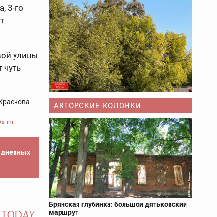
, 3-го
ут
вой улицы
 чуть
Краснова
АВТОРСКИЕ КОЛОНКИ
x.ru
е дневных
Брянская глубинка: большой дятьковский
маршрут