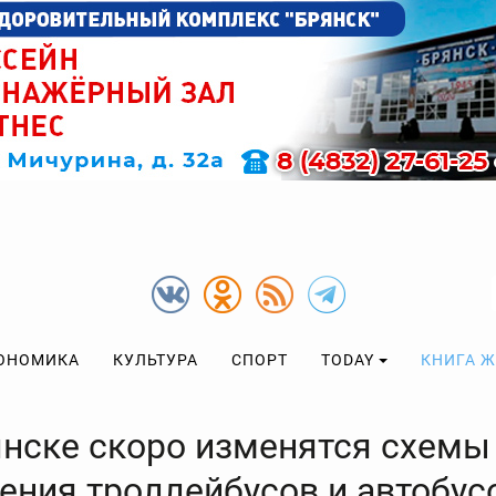
ОНОМИКА
КУЛЬТУРА
СПОРТ
TODAY
КНИГА 
янске скоро изменятся схемы
ения троллейбусов и автобус