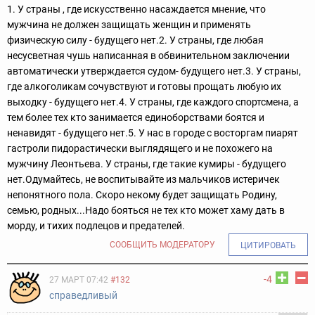
1. У страны , где искусственно насаждается мнение, что
мужчина не должен защищать женщин и применять
физическую силу - будущего нет.
2. У страны, где любая
несусветная чушь написанная в обвинительном заключении
автоматически утверждается судом- будущего нет.
3. У страны,
где алкоголикам сочувствуют и готовы прощать любую их
выходку - будущего нет.
4. У страны, где каждого спортсмена, а
тем более тех кто занимается единоборствами боятся и
ненавидят - будущего нет.
5. У нас в городе с восторгам пиарят
гастроли пидорастически выглядящего и не похожего на
мужчину Леонтьева. У страны, где такие кумиры - будущего
нет.
Одумайтесь, не воспитывайте из мальчиков истеричек
непонятного пола. Скоро некому будет защищать Родину,
семью, родных...Надо бояться не тех кто может хаму дать в
морду, и тихих подлецов и предателей.
СООБЩИТЬ МОДЕРАТОРУ
ЦИТИРОВАТЬ
-4
27 МАРТ 07:42
#132
справедливый