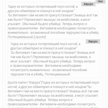
Ник
Херурх
"одну из которых потерпевший пнул ногой, а
другую обматерил и плюнул в неё зондом"
Ты Виткевич там на месте присутствовал? Знаешь всё так
как было?
Перекачают мышцы на анаболиках, а мозг
усыхает.
Обычный быдло-убийца.
Теперь вопрос к
правоохранителям - Виткевича необходимо посмотреть
внимательно - возможный пособник террористов и убийц.
Потенциальный.[/quote]
Херурх
"одну из которых потерпевший пнул ногой, а
другую обматерил и плюнул в неё зондом"
Ты Виткевич там на месте присутствовал? Знаешь всё
так как было?
Перекачают мышцы на анаболиках, а
мозг усыхает.
Обычный быдло-убийца.
Теперь вопрос
к правоохранителям - Виткевича необходимо
посмотреть внимательно - возможный пособник
террористов и убийц. Потенциальный.
[quote name="Херурх"]"одну из которых потерпевший пнул
ногой, а другую обматерил и плюнул в неё зондом"
Ты
Виткевич там на месте присутствовал? Знаешь всё так как
было?
Перекачают мышцы на анаболиках, а мозг усыхает.
Обычный быдло-убийца.
Теперь вопрос к
правоохранителям - Виткевича необходимо посмотреть