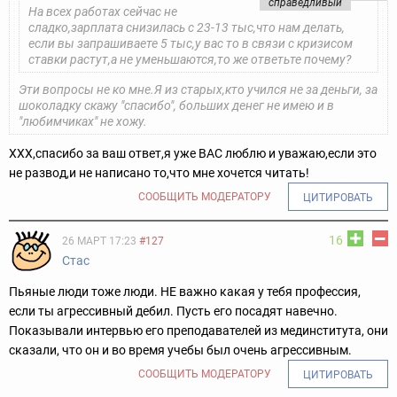
справедливый
На всех работах сейчас не
сладко,зарплата снизилась с 23-13 тыс,что нам делать,
если вы запрашиваете 5 тыс,у вас то в связи с кризисом
ставки растут,а не уменьшаются,то же ответьте почему?
Эти вопросы не ко мне.Я из старых,кто учился не за деньги, за
шоколадку скажу "спасибо", больших денег не имею и в
"любимчиках" не хожу.
ХХХ,спасибо за ваш ответ,я уже ВАС люблю и уважаю,если это
не развод,и не написано то,что мне хочется читать!
СООБЩИТЬ МОДЕРАТОРУ
ЦИТИРОВАТЬ
16
26 МАРТ 17:23
#127
Стас
Пьяные люди тоже люди. НЕ важно какая у тебя профессия,
если ты агрессивный дебил. Пусть его посадят навечно.
Показывали интервью его преподавателей из мединститута, они
сказали, что он и во время учебы был очень агрессивным.
СООБЩИТЬ МОДЕРАТОРУ
ЦИТИРОВАТЬ