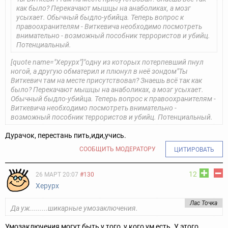
как было?
Перекачают мышцы на анаболиках, а мозг
усыхает.
Обычный быдло-убийца.
Теперь вопрос к
правоохранителям - Виткевича необходимо посмотреть
внимательно - возможный пособник террористов и убийц.
Потенциальный.
[quote name="Херурх"]"одну из которых потерпевший пнул
ногой, а другую обматерил и плюнул в неё зондом"
Ты
Виткевич там на месте присутствовал? Знаешь всё так как
было?
Перекачают мышцы на анаболиках, а мозг усыхает.
Обычный быдло-убийца.
Теперь вопрос к правоохранителям -
Виткевича необходимо посмотреть внимательно -
возможный пособник террористов и убийц. Потенциальный.
Дурачок, перестань пить,иди,учись.
СООБЩИТЬ МОДЕРАТОРУ
ЦИТИРОВАТЬ
12
26 МАРТ 20:07
#130
Херурх
Лас Точка
Да уж.........шикарные умозаключения.
Умозаключения могут быть у того, у кого ум есть. У этого