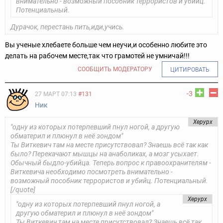
внимательно - возможный пособник террористов и убийц.
Потенциальный.
Дурачок, перестань пить,иди,учись.
Вы ученые хлебаете больше чем неучи,и особенно любите это
делать на рабочем месте,так что грамотей не умничай!!!
СООБЩИТЬ МОДЕРАТОРУ
ЦИТИРОВАТЬ
-3
27 МАРТ 07:13
#131
Ник
Херурх
"одну из которых потерпевший пнул ногой, а другую
обматерил и плюнул в неё зондом"
Ты Виткевич там на месте присутствовал? Знаешь всё так как
было?
Перекачают мышцы на анаболиках, а мозг усыхает.
Обычный быдло-убийца.
Теперь вопрос к правоохранителям -
Виткевича необходимо посмотреть внимательно -
возможный пособник террористов и убийц. Потенциальный.
[/quote]
Херурх
"одну из которых потерпевший пнул ногой, а
другую обматерил и плюнул в неё зондом"
Ты Виткевич там на месте присутствовал? Знаешь всё так