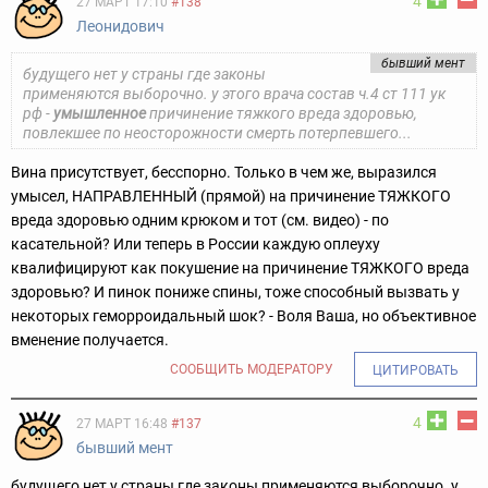
4
27 МАРТ 17:10
#138
Леонидович
бывший мент
будущего нет у страны где законы
применяются выборочно. у этого врача состав ч.4 ст 111 ук
рф -
умышленное
причинение тяжкого вреда здоровью,
повлекшее по неосторожности смерть потерпевшего...
Вина присутствует, бесспорно. Только в чем же, выразился
умысел, НАПРАВЛЕННЫЙ (прямой) на причинение ТЯЖКОГО
вреда здоровью одним крюком и тот (см. видео) - по
касательной? Или теперь в России каждую оплеуху
квалифицируют как покушение на причинение ТЯЖКОГО вреда
здоровью? И пинок пониже спины, тоже способный вызвать у
некоторых геморроидальный шок? - Воля Ваша, но объективное
вменение получается.
СООБЩИТЬ МОДЕРАТОРУ
ЦИТИРОВАТЬ
4
27 МАРТ 16:48
#137
бывший мент
будущего нет у страны где законы применяются выборочно. у