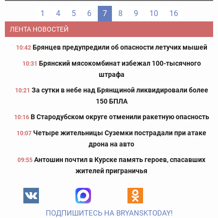
1
4
5
6
7
8
9
10
16
ЛЕНТА НОВОСТЕЙ
Брянцев предупредили об опасности летучих мышей
10:42
Брянский мясокомбинат избежал 100-тысячного
10:31
штрафа
За сутки в небе над Брянщиной ликвидировали более
10:21
150 БПЛА
В Стародубском округе отменили ракетную опасность
10:16
Четыре жительницы Суземки пострадали при атаке
10:07
дрона на авто
Антошин почтил в Курске память героев, спасавших
09:55
жителей приграничья
ПОДПИШИТЕСЬ НА BRYANSKTODAY!