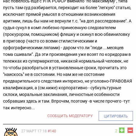
нас повелось еще с УПК РСФСР вменило "по максимуму", типа
пусть там суд разбирается, переходит на более "легкую" статью,
исключает прямой умысел в отношении возникновения
аритмии, лишь бы нам не вернули т.с. "на доп.расследование". А
судья сунул в комп любезно принесенную следователем
(прокурором, помощником) флешку и скинул всю обвиниловку
в приговор (часто со всеми стилистическими и
орфографическими ляпами) - даром что ли "люди ...месяцев
тома сшивали". Да эти произведения уже возят по коридорам в
тележках из супермаркетов, никакой нормальный человек, не
то чтобы разобраться в установленные сроки, прочитать это
"наискось" не в состоянии. Но нам же не состояние
предварительного следствия интересно, не уголовно-ПРАВОВАЯ
квалификация, а (см.ниже) корпоративно - субкультурные
склоки, моральные заклинания, личностные особенности
собравших здесь и там. Впрочем, поэтому -в числе прочего -тут
так интересно...
СООБЩИТЬ МОДЕРАТОРУ
ЦИТИРОВАТЬ
2
27 МАРТ 17:18
#140