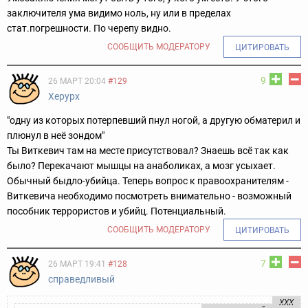
заключителя ума видимо ноль, ну или в пределах
стат.погрешности. По черепу видно.
СООБЩИТЬ МОДЕРАТОРУ
ЦИТИРОВАТЬ
9
26 МАРТ 20:04
#129
Херурх
"одну из которых потерпевший пнул ногой, а другую обматерил и
плюнул в неё зондом"
Ты Виткевич там на месте присутствовал? Знаешь всё так как
было?
Перекачают мышцы на анаболиках, а мозг усыхает.
Обычный быдло-убийца.
Теперь вопрос к правоохранителям -
Виткевича необходимо посмотреть внимательно - возможный
пособник террористов и убийц. Потенциальный.
СООБЩИТЬ МОДЕРАТОРУ
ЦИТИРОВАТЬ
7
26 МАРТ 19:41
#128
справедливый
ХХХ