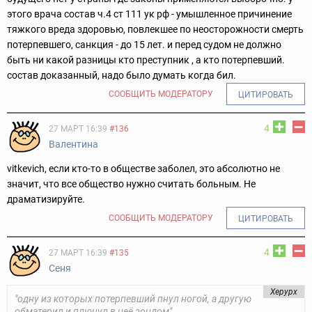
этого врача состав ч.4 ст 111 ук рф - умышленное причинение
тяжкого вреда здоровью, повлекшее по неосторожности смерть
потерпевшего, санкция - до 15 лет. и перед судом не должно
быть ни какой разницы кто преступник , а кто потерпевший.
состав доказанный, надо было думать когда бил.
СООБЩИТЬ МОДЕРАТОРУ
ЦИТИРОВАТЬ
4
27 МАРТ 16:39
#136
Валентина
vitkevich, если кто-то в обществе заболел, это абсолютно не
значит, что все общество нужно считать больным. Не
драматизируйте.
СООБЩИТЬ МОДЕРАТОРУ
ЦИТИРОВАТЬ
4
27 МАРТ 16:39
#135
Сеня
Херурх
"одну из которых потерпевший пнул ногой, а другую
обматерил и плюнул в неё зондом"