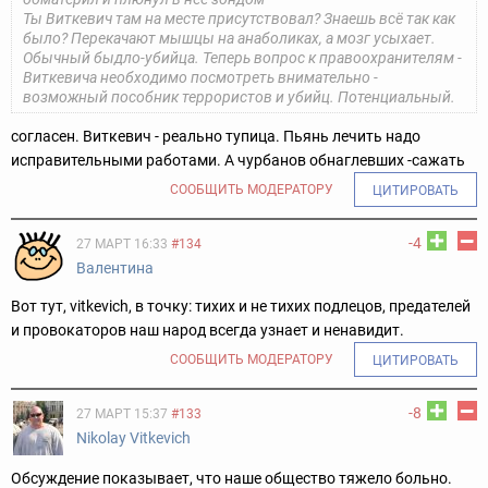
Ты Виткевич там на месте присутствовал? Знаешь всё так как
было?
Перекачают мышцы на анаболиках, а мозг усыхает.
Обычный быдло-убийца.
Теперь вопрос к правоохранителям -
Виткевича необходимо посмотреть внимательно -
возможный пособник террористов и убийц. Потенциальный.
согласен. Виткевич - реально тупица. Пьянь лечить надо
исправительными работами. А чурбанов обнаглевших -сажать
СООБЩИТЬ МОДЕРАТОРУ
ЦИТИРОВАТЬ
-4
27 МАРТ 16:33
#134
Валентина
Вот тут, vitkevich, в точку: тихих и не тихих подлецов, предателей
и провокаторов наш народ всегда узнает и ненавидит.
СООБЩИТЬ МОДЕРАТОРУ
ЦИТИРОВАТЬ
-8
27 МАРТ 15:37
#133
Nikolay Vitkevich
Обсуждение показывает, что наше общество тяжело больно.