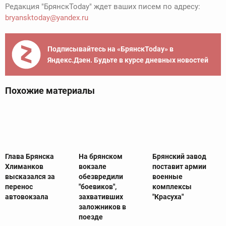
Редакция "БрянскToday" ждет ваших писем по адресу:
bryansktoday@yandex.ru
Подписывайтесь на «БрянскToday» в
Яндекс.Дзен. Будьте в курсе дневных новостей
Похожие материалы
Глава Брянска
На брянском
Брянский завод
Хлиманков
вокзале
поставит армии
высказался за
обезвредили
военные
перенос
"боевиков",
комплексы
автовокзала
захвативших
"Красуха"
заложников в
поезде