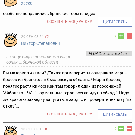
хаска
особенно понравились брянские горы в видео
СООБЩИТЬ МОДЕРАТОРУ
ЦИТИРОВАТЬ
2
20 СЕН 08:24
#2
Виктор Степанович
ЕГОР Степеренковбрян
в конце видео появились в кадре
сопки....брянской области
Вы материал читали? /Также артиллеристы совершили марш-
бросок из Брянской в Смоленскую область./ Марш-бросок,
понятие растяжимое! Как там говорил один из персонажей
"Айболита - 66" - "Нормальные герои всегда идут в обход!". Надо
же вражью разведку запутать, а заодно и проверить технику "на
отказ"...
СООБЩИТЬ МОДЕРАТОРУ
ЦИТИРОВАТЬ
2
20 СЕН 08:10
#1