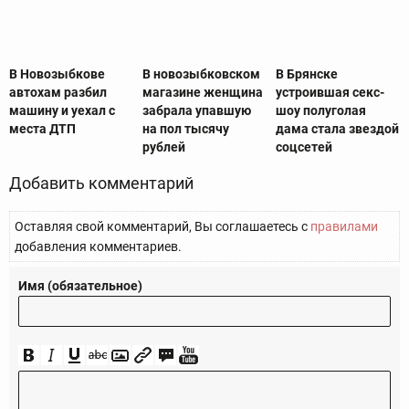
В Новозыбкове
В новозыбковском
В Брянске
автохам разбил
магазине женщина
устроившая секс-
машину и уехал с
забрала упавшую
шоу полуголая
места ДТП
на пол тысячу
дама стала звездой
рублей
соцсетей
Добавить комментарий
Оставляя свой комментарий, Вы соглашаетесь с
правилами
добавления комментариев.
Имя (обязательное)